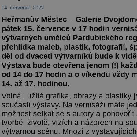
14. červenec 2022
Heřmanův Městec – Galerie Dvojdom
pátek 15. července v 17 hodin vernis
výtvarných umělců Pardubického reg
přehlídka maleb, plastik, fotografií, 
děl od dvaceti výtvarníků bude k vidě
Výstava bude otevřena jenom (!) kaž
od 14 do 17 hodin a o víkendu vždy me
14. až 17. hodinou.
Volná i užitá grafika, obrazy a plastiky 
součástí výstavy. Na vernisáži máte je
možnost setkat se s autory a pohovořit s
tvorbě, životě, vizích a názorech na s
výtvarnou scénu. Mnozí z vystavujících