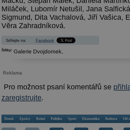
Macků, Štěpán Málek, Daniela Martínko
Miláček, Lubomír Netušil, Jana Salfická
Sigmund, Dita Vachalová, Jiří Vašica, 
Věra Zahradníková.
Sdílejte na:
Facebook
Štítky:
Galerie Dvojdomek,
Reklama
Pro možnost psaní komentářů se
přihl
zaregistrujte
.
Domů
Zprávy
Krimi
Politika
Sport
Ekonomika
Kultura
Od 