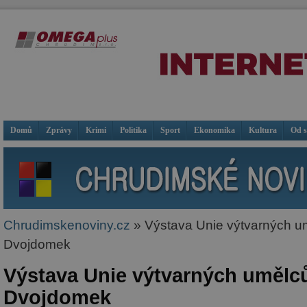
Domů
Zprávy
Krimi
Politika
Sport
Ekonomika
Kultura
Od 
Chrudimskenoviny.cz
» Výstava Unie výtvarných um
Dvojdomek
Výstava Unie výtvarných umělců
Dvojdomek