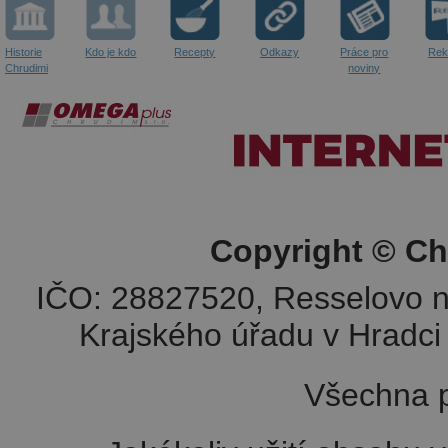
Historie
Kdo je kdo
Recepty
Odkazy
Práce pro
Rek
Chrudimi
noviny
Copyright © Ch
IČO: 28827520, Resselovo n
Krajského úřadu v Hradci 
Všechna p