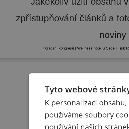
Jakékoliv užití obsahu v
zpřístupňování článků a fo
noviny
Pořádání kongresů
|
Wellness hotel u Seče
|
Tisk R
Tyto webové stránky
K personalizaci obsahu,
používáme soubory coo
používání našich stránek