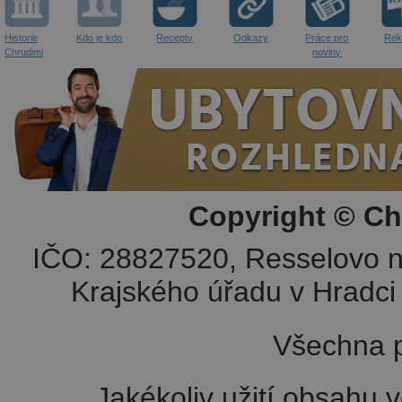
Historie
Kdo je kdo
Recepty
Odkazy
Práce pro
Rek
Chrudimi
noviny
Copyright © Ch
IČO: 28827520, Resselovo n
Krajského úřadu v Hradci 
Všechna p
Jakékoliv užití obsahu v