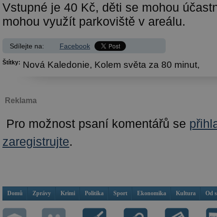
Vstupné je 40 Kč, děti se mohou účastn
mohou využít parkoviště v areálu.
Sdílejte na:
Facebook
Štítky:
Nová Kaledonie,
Kolem světa za 80 minut,
Reklama
Pro možnost psaní komentářů se
přihl
zaregistrujte
.
Domů
Zprávy
Krimi
Politika
Sport
Ekonomika
Kultura
Od 