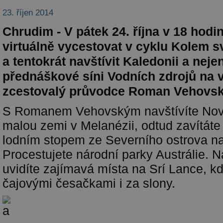
23. říjen 2014
Chrudim - V pátek 24. října v 18 hod
virtuálně vycestovat v cyklu Kolem s
a tentokrát navštívit Kaledonii a nejen
přednáškové síni Vodních zdrojů na 
zcestovalý průvodce Roman Vehovsk
S Romanem Vehovským navštívíte Novo
malou zemi v Melanézii, odtud zavítáte
lodním stopem ze Severního ostrova na
Procestujete národní parky Austrálie. N
uvidíte zajímavá místa na Srí Lance, k
čajovými česačkami i za slony.