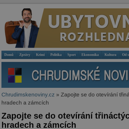
Domů
Zprávy
Krimi
Politika
Sport
Ekonomika
Kultura
Od 
Chrudimskenoviny.cz
» Zapojte se do otevírání tři
hradech a zámcích
Zapojte se do otevírání třináct
hradech a zámcích