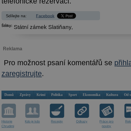
telefonické rezervaci.
Sdílejte na:
Facebook
Štítky:
Státní zámek Slatiňany,
Reklama
Pro možnost psaní komentářů se
přihl
zaregistrujte
.
Domů
Zprávy
Krimi
Politika
Sport
Ekonomika
Kultura
Od 
Historie
Kdo je kdo
Recepty
Odkazy
Práce pro
Rek
Chrudimi
noviny