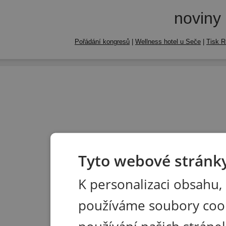
noviny
Pořádání kongresů
|
Wellness hotel u Seče
|
Tisk R
Tyto webové stránky
K personalizaci obsahu,
používáme soubory coo