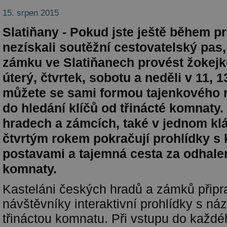
15. srpen 2015
Slatiňany - Pokud jste ještě během p
nezískali soutěžní cestovatelský pas
zámku ve Slatiňanech provést žokejk
úterý, čtvrtek, sobotu a neděli v 11, 1
můžete se sami formou tajenkového r
do hledání klíčů od třinácté komnaty. 
hradech a zámcích, také v jednom klá
čtvrtým rokem pokračují prohlídky 
postavami a tajemná cesta za odhalen
komnaty.
Kasteláni českých hradů a zámků připra
návštěvníky interaktivní prohlídky s n
třináctou komnatu. Při vstupu do každé