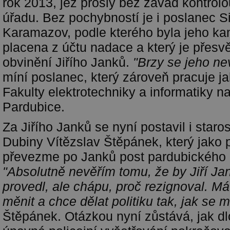
rok 2013, jež prošly bez závad kontrolo
úřadu. Bez pochybností je i poslanec 
Karamazov, podle kterého byla jeho k
placena z účtu nadace a který je přesv
obvinění Jiřího Janků.
"Brzy se jeho ne
míní poslanec, který zároveň pracuje j
Fakulty elektrotechniky a informatiky n
Pardubice.
Za Jiřího Janků se nyní postavil i staro
Dubiny Vítězslav Štěpánek, který jako 
převezme po Janků post pardubického z
"Absolutně nevěřím tomu, že by Jiří Ja
provedl, ale chápu, proč rezignoval. M
měnit a chce dělat politiku tak, jak se m
Štěpánek. Otázkou nyní zůstává, jak d