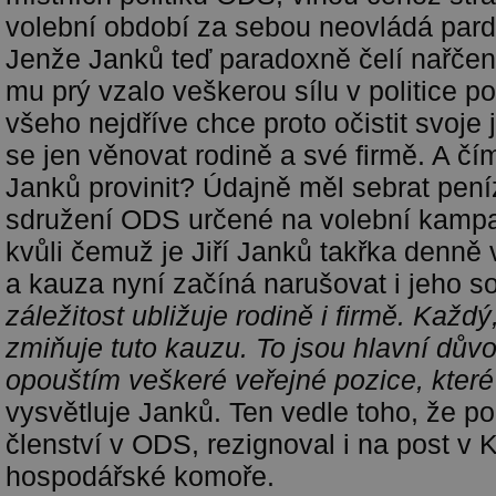
volební období za sebou neovládá pard
Jenže Janků teď paradoxně čelí nařčení
mu prý vzalo veškerou sílu v politice p
všeho nejdříve chce proto očistit svoje
se jen věnovat rodině a své firmě. A čí
Janků provinit? Údajně měl sebrat pení
sdružení ODS určené na volební kampa
kvůli čemuž je Jiří Janků takřka denně 
a kauza nyní začíná narušovat i jeho 
záležitost ubližuje rodině i firmě. Každ
zmiňuje tuto kauzu. To jsou hlavní důvo
opouštím veškeré veřejné pozice, kter
vysvětluje Janků. Ten vedle toho, že po
členství v ODS, rezignoval i na post v 
hospodářské komoře.