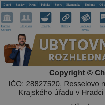
Domů
Zprávy
Krimi
Politika
Sport
Ekonomika
Kultura
Od 
Historie
Kdo je kdo
Recepty
Odkazy
Práce pro
Rek
Chrudimi
noviny
Copyright © Ch
IČO: 28827520, Resselovo n
Krajského úřadu v Hradci 