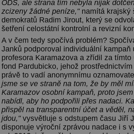
ODS, ale strana tím nebyla nijak dotčen
zcizeny žádné peníze,"
namítá krajský
demokratů Radim Jirout, který se odvo
šetření celostátní kontrolní a revizní 
A v čem tedy spočívá problém? Spočívá
Janků podporoval individuální kampaň 
profesora Karamazova a zřídil za tímt
fond Pardubicko, jehož prostřednictvím j
právě to vadí anonymnímu oznamovate
jsme se ve straně na tom, že by měl m
Karamazov osobní kampaň, proto jse
nabídl, aby ho podpořili přes nadaci. Ka
přispěl na transparentní účet a věděl, 
jdou,"
vysvětluje s odstupem času Jiří J
disponuje výroční zprávou nadace i s 