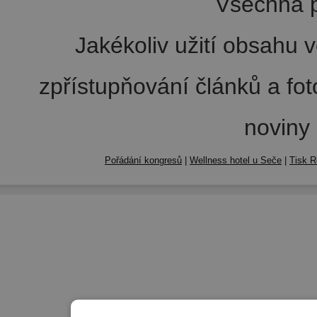
Všechna p
Jakékoliv užití obsahu v
zpřístupňování článků a fo
noviny
Pořádání kongresů
|
Wellness hotel u Seče
|
Tisk R