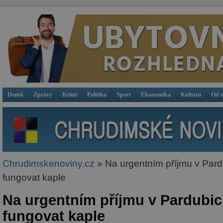
Domů
Zprávy
Krimi
Politika
Sport
Ekonomika
Kultura
Od 
Chrudimskenoviny.cz
» Na urgentním příjmu v Pard
fungovat kaple
Na urgentním příjmu v Pardubic
fungovat kaple