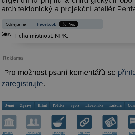
urgentního příjmu a chirurgických oborů
architektonický a projekční ateliér Pent
Sdílejte na:
Facebook
Štítky:
Tichá místnost,
NPK,
Reklama
Pro možnost psaní komentářů se
přihl
zaregistrujte
.
Domů
Zprávy
Krimi
Politika
Sport
Ekonomika
Kultura
Od 
Historie
Kdo je kdo
Recepty
Odkazy
Práce pro
Rek