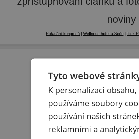
zpřístupňování článků a fo
noviny
Pořádání kongresů
|
Wellness hotel u Seče
|
Tisk R
Tyto webové stránky
K personalizaci obsahu,
používáme soubory coo
používání našich stránek
reklamními a analytický