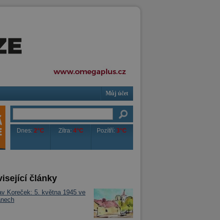
Můj účet
Dnes:
2°C
Zítra:
4°C
Pozítří:
3°C
isející články
av Koreček: 5. května 1945 ve
anech