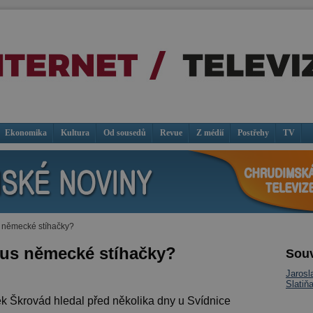
Ekonomika
Kultura
Od sousedů
Revue
Z médií
Postřehy
TV
s německé stíhačky?
kus německé stíhačky?
Souv
Jarosl
Slatiň
ek Škrovád hledal před několika dny u Svídnice