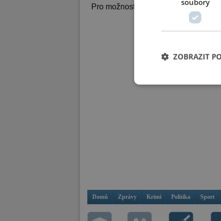
soubory
Pro možnost psaní komentářů se
při
ZOBRAZIT P
Domů
Zprávy
Krimi
Politika
Sport