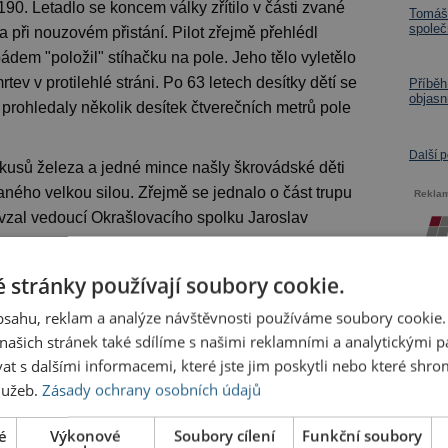
0. Letadlo se koncem války zřítilo v části zvané
Tomáš 
společ
při nouzovém přistání. Pilot zřejmě přehlédl
dem "položil" stíhačku na pole. Jeho tělo vyletělo
rtev v protilehlé stráni. Po 63 letech desítky dětí se
Příběh
objasn
 prohledaly několik desítek čtverečních metrů pole
Další 
kusů železa a jedné mince našly škrovádské děti
aného velkou silou. Zřejmě se jednalo o část trupu
Rekla
evzal vedoucí Okrašlovacího spolku Jaroslav
rezoru.
 stránky používají soubory cookie.
obsahu, reklam a analýze návštěvnosti používáme soubory cookie.
red
ašich stránek také sdílíme s našimi reklamními a analytickými par
 s dalšími informacemi, které jste jim poskytli nebo které shro
služeb.
Zásady ochrany osobních údajů
é
Výkonové
Soubory cílení
Funkční soubory