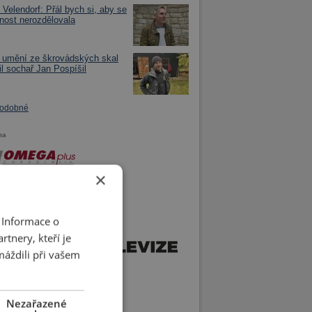
Velendorf: Přál bych si, aby se
nost nerozdělovala
 umění ze škrovádských skal
il sochař Jan Pospíšil
podobné
ma
×
 Informace o
tnery, kteří je
máždili při vašem
Nezařazené