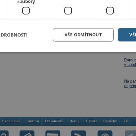
soubory
hlašte
nebo
zaregistrujte
.
Dalš
ODROBNOSTI
VŠE ODMÍTNOUT
VŠ
Akce k
Pardub
Pardub
v auto
Na par
afghánš
Ekonomika
Kultura
Od sousedů
Revue
Z médií
Postřehy
TV