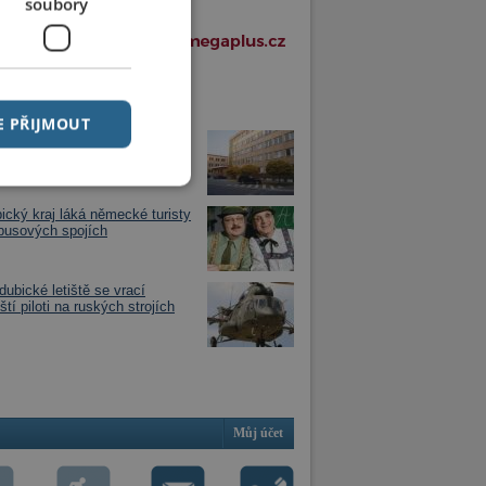
soubory
í články v rubrice
E PŘIJMOUT
ulový blesk mezi státem,
icemi a Pardubickým krajem
ický kraj láká německé turisty
busových spojích
dubické letiště se vrací
tí piloti na ruských strojích
Můj účet