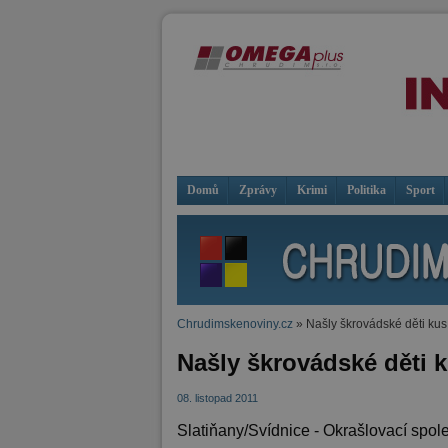
Domů
Zprávy
Krimi
Politika
Sport
Chrudimskenoviny.cz
» Našly škrovádské děti ku
Našly škrovádské děti 
08. listopad 2011
Slatiňany/Svídnice - Okrašlovací spol