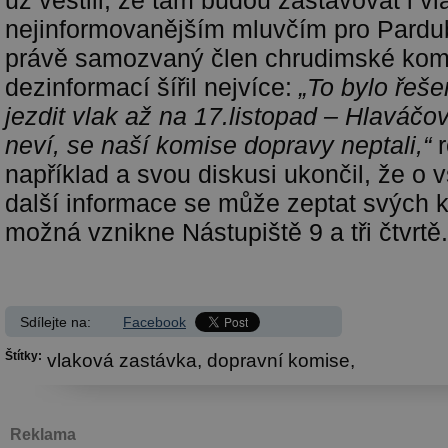
nejinformovanějším mluvčím pro Pardub
právě samozvaný člen chrudimské komi
dezinformací šířil nejvíce:
„To bylo řeše
jezdit vlak až na 17.listopad – Hlaváčo
neví, se naší komise dopravy neptali,“
r
například a svou diskusi ukončil, že o 
další informace se může zeptat svých k
možná vznikne Nástupiště 9 a tři čtvrtě.
Sdílejte na:
Facebook
Štítky:
vlaková zastávka,
dopravní komise,
Reklama