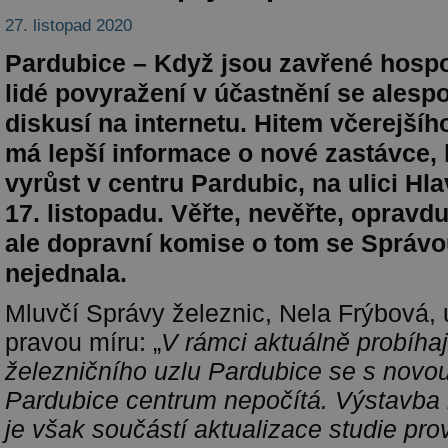
27. listopad 2020
Pardubice – Když jsou zavřené hospo
lidé povyražení v účastnění se alesp
diskusí na internetu. Hitem včerejšíh
má lepší informace o nové zastávce, 
vyrůst v centru Pardubic, na ulici H
17. listopadu. Věřte, nevěřte, oprav
ale dopravní komise o tom se Správo
nejednala.
Mluvčí Správy železnic, Nela Frýbová,
pravou míru: „
V rámci
aktuálně probíha
železničního uzlu Pardubice se s novo
Pardubice centrum nepočítá. Výstavba
je však součástí aktualizace studie prov