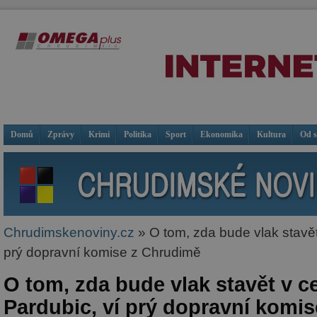
Domů
Zprávy
Krimi
Politika
Sport
Ekonomika
Kultura
Od 
Chrudimskenoviny.cz
» O tom, zda bude vlak stavět
prý dopravní komise z Chrudimě
O tom, zda bude vlak stavět v c
Pardubic, ví prý dopravní komi