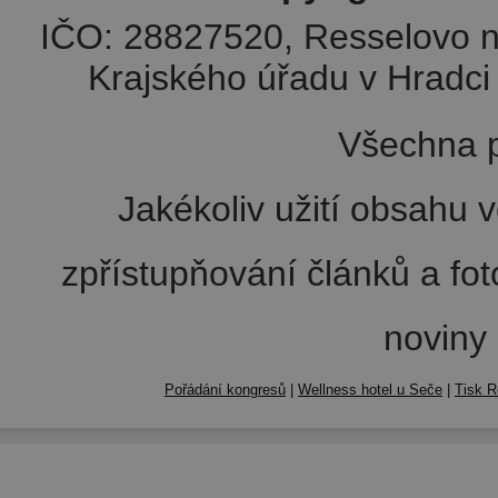
IČO: 28827520, Resselovo n
Krajského úřadu v Hradci 
Všechna p
Jakékoliv užití obsahu v
zpřístupňování článků a fo
noviny
Pořádání kongresů
|
Wellness hotel u Seče
|
Tisk R