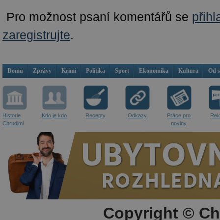
Pro možnost psaní komentářů se
přihl
zaregistrujte
.
Domů
Zprávy
Krimi
Politika
Sport
Ekonomika
Kultura
Od 
Historie
Kdo je kdo
Recepty
Odkazy
Práce pro
Rek
Chrudimi
noviny
Copyright © Ch