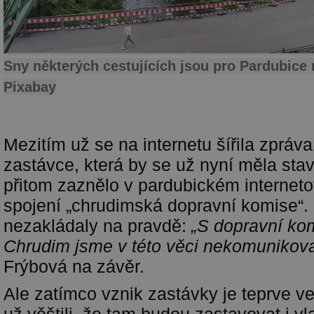
Sny některých cestujících jsou pro Pardubice 
Pixabay
Mezitím už se na internetu šířila zpráv
zastávce, která by se už nyní měla stavě
přitom zaznělo v pardubickém interneto
spojení „chrudimská dopravní komise“.
nezakládaly na pravdě:
„S dopravní ko
Chrudim jsme v této věci nekomunikoval
Frýbová na závěr.
Ale zatímco vznik zastávky je teprve v
už věštili, že tam budou zastavovat i v