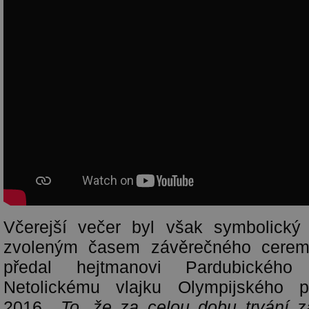
Včerejší večer byl však symbolický 
zvoleným časem závěrečného ceremo
předal hejtmanovi Pardubického
Netolickému vlajku Olympijského p
2016.
„To, že za celou dobu trvání z