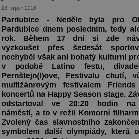
23. srpen 2016
Pardubice - Neděle byla pro Ol
Pardubice dnem posledním, tedy al
rok. Během 17 dní si zde návš
vyzkoušet přes šedesát sportovn
nechyběl však ani bohatý kulturní p
v podobě Latino festu, divadel
Pernštejn(l)ove, Festivalu chutí, 
multižánrovým festivalem Friends
koncertů na Happy Season stage. Zá
odstartoval ve 20:20 hodin na
náměstí, a to v režii Komorní filhar
Zvolený čas slavnostního zakončen
symbolem další olympiády, která o