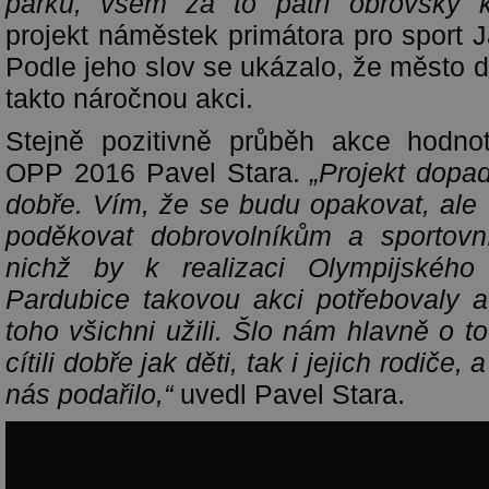
parku, všem za to patří obrovský kr
projekt náměstek primátora pro sport 
Podle jeho slov se ukázalo, že město 
takto náročnou akci.
Stejně pozitivně průběh akce hodno
OPP 2016 Pavel Stara.
„Projekt dopa
dobře. Vím, že se budu opakovat, ale 
poděkovat dobrovolníkům a sportov
nichž by k realizaci Olympijského
Pardubice takovou akci potřebovaly a 
toho všichni užili. Šlo nám hlavně o t
cítili dobře jak děti, tak i jejich rodiče
nás podařilo,“
uvedl Pavel Stara.