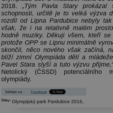
2018.
„Tým Pavla Stary prokázal 
schopnosti, určitě je to velká výzva
rozdíl od Lipna Pardubice nebyly tak
však, že i na relativně malém prost
hodně muziky. Děkuji všem, kteří se 
protože OPP se Lipnu minimálně vyrovn
skončil, něco nového však začíná, n
blíží zimní Olympiáda dětí a mládež
Pavel Stara slyší a tuto výzvu přijme,
Netolický (ČSSD) potenciálního 
olympiády.
Sdílejte na:
Facebook
Štítky:
Olympijský park Pardubice 2016,