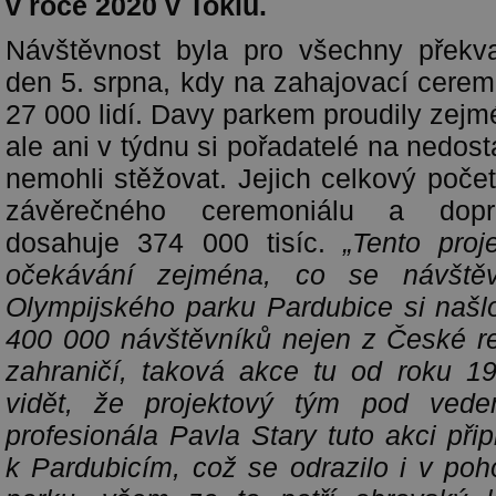
v roce 2020 v Tokiu.
Návštěvnost byla pro všechny překv
den 5. srpna, kdy na zahajovací cerem
27 000 lidí. Davy parkem proudily zej
ale ani v týdnu si pořadatelé na nedos
nemohli stěžovat. Jejich celkový poče
závěrečného ceremoniálu a dopr
dosahuje 374 000 tisíc.
„Tento proj
očekávání zejména, co se návštěv
Olympijského parku Pardubice si našl
400 000 návštěvníků nejen z České rep
zahraničí, taková akce tu od roku 1
vidět, že projektový tým pod vede
profesionála Pavla Stary tuto akci při
k Pardubicím, což se odrazilo i v po