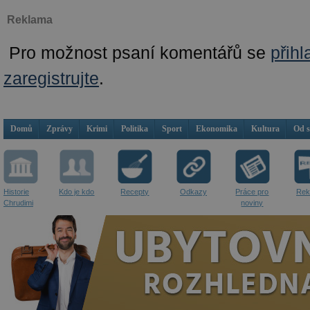
Reklama
Pro možnost psaní komentářů se
přihl
zaregistrujte
.
Domů
Zprávy
Krimi
Politika
Sport
Ekonomika
Kultura
Od 
Historie
Kdo je kdo
Recepty
Odkazy
Práce pro
Rek
Chrudimi
noviny