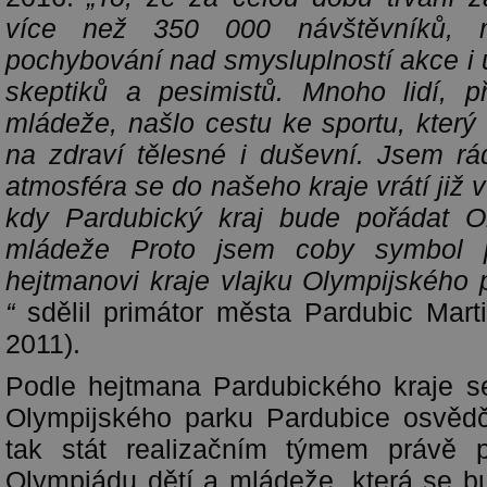
více než 350 000 návštěvníků, mu
pochybování nad smysluplností akce i 
skeptiků a pesimistů. Mnoho lidí, p
mládeže, našlo cestu ke sportu, který 
na zdraví tělesné i duševní. Jsem rá
atmosféra se do našeho kraje vrátí již 
kdy Pardubický kraj bude pořádat O
mládeže Proto jsem coby symbol po
hejtmanovi kraje vlajku Olympijského 
“
sdělil primátor města Pardubic Mar
2011).
Podle hejtmana Pardubického kraje s
Olympijského parku Pardubice osvědč
tak stát realizačním týmem právě p
Olympiádu dětí a mládeže, která se b