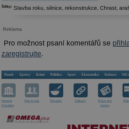
Štítky:
Stavba roku,
silnice,
rekonstrukce,
Chrast,
ara
Reklama
Pro možnost psaní komentářů se
přihl
zaregistrujte
.
Domů
Zprávy
Krimi
Politika
Sport
Ekonomika
Kultura
Od 
Historie
Kdo je kdo
Recepty
Odkazy
Práce pro
Rek
Chrudimi
noviny