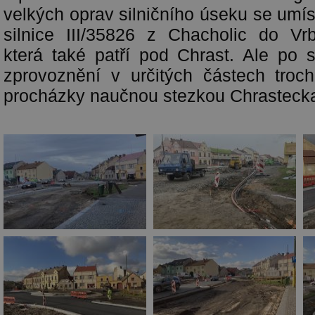
velkých oprav silničního úseku se umís
silnice III/35826 z Chacholic do Vr
která také patří pod Chrast. Ale po
zprovoznění v určitých částech troc
procházky naučnou stezkou Chrasteck