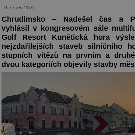
19. srpen 2021
Chrudimsko – Nadešel čas a Pa
vyhlásil v kongresovém sále multif
Golf Resort Kunětická hora výsl
nejzdařilejších staveb silničního h
stupních vítězů na prvním a druh
dvou kategoriích objevily stavby měs