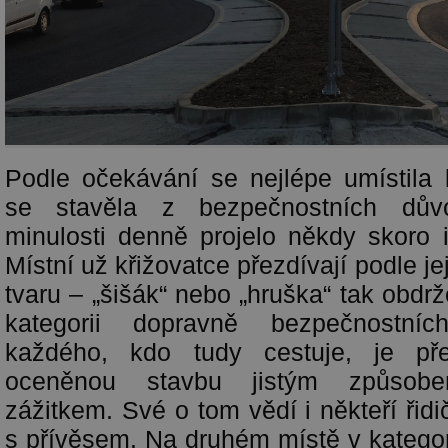
Podle očekávání se nejlépe umístila k
se stavěla z bezpečnostních dův
minulosti denně projelo někdy skoro i
Místní už křižovatce přezdívají podle j
tvaru – „šišák“ nebo „hruška“ tak obdrž
kategorii dopravně bezpečnostní
každého, kdo tudy cestuje, je pře
oceněnou stavbu jistým způsob
zážitkem. Své o tom vědí i někteří řidi
s přívěsem. Na druhém místě v kategori