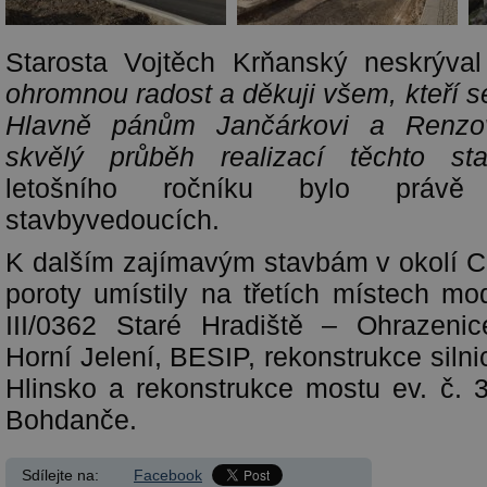
Starosta Vojtěch Krňanský neskrýva
ohromnou radost a děkuji všem, kteří se
Hlavně pánům Jančárkovi a Renzov
skvělý průběh realizací těchto sta
letošního ročníku bylo právě
stavbyvedoucích.
K dalším zajímavým stavbám v okolí C
poroty umístily na třetích místech mo
III/0362 Staré Hradiště – Ohrazenice
Horní Jelení, BESIP, rekonstrukce silnic
Hlinsko a rekonstrukce mostu ev. č.
Bohdanče.
Sdílejte na:
Facebook