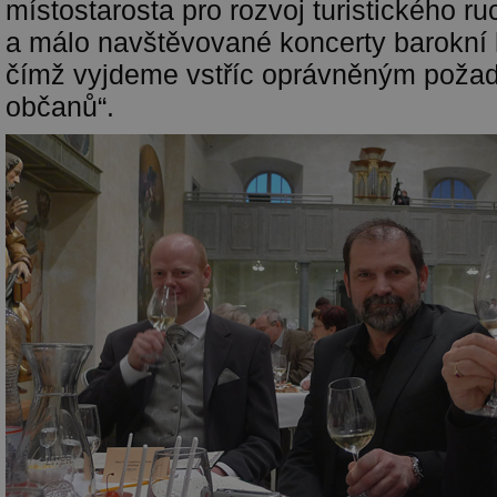
místostarosta pro rozvoj turistického ru
a málo navštěvované koncerty barokní
čímž vyjdeme vstříc oprávněným poža
občanů“.