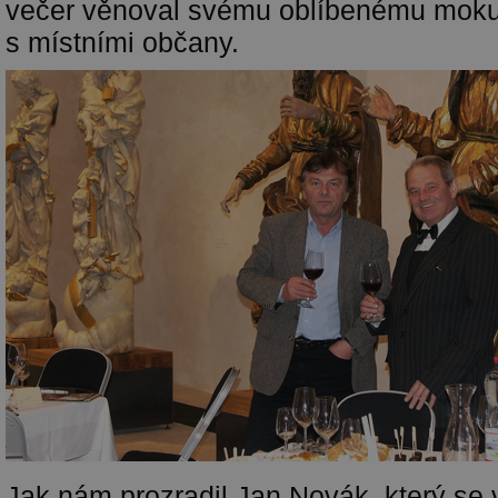
večer věnoval svému oblíbenému moku a
s místními občany.
Jak nám prozradil Jan Novák, který se 