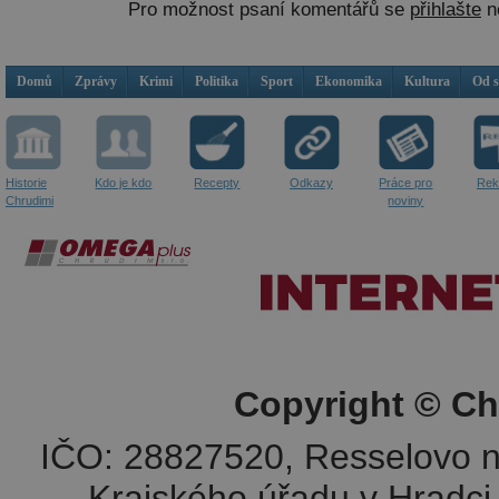
Pro možnost psaní komentářů se
přihlašte
n
Domů
Zprávy
Krimi
Politika
Sport
Ekonomika
Kultura
Od 
Historie
Kdo je kdo
Recepty
Odkazy
Práce pro
Rek
Chrudimi
noviny
Copyright © Ch
IČO: 28827520, Resselovo n
Krajského úřadu v Hradci 