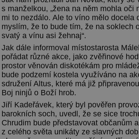
s manželkou, „žena na něm mohla oči 
mi to nezdálo. Ale to víno mělo docela d
myslím, že to bude tím, že na soklech o
svatý a vínu asi žehnaj“.
Jak dále informoval místostarosta Mál
pořádat různé akce, jako zvěřinové hod
prostor věnován diskotékám pro mládež
bude podzemí kostela využíváno na a
sdružení Altus, které má již připraveno
Boj ninjů o Boží hrob.
Jiří Kadeřávek, který byl pověřen pro
barokních soch, uvedl, že se sice troch
Chrudim bude představovat občanům a 
z celého světa unikáty ze slavných do