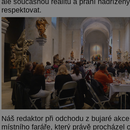
ale současnou realitu a přání nadřízený
respektovat.
Náš redaktor při odchodu z bujaré akc
místního faráře, který právě procházel