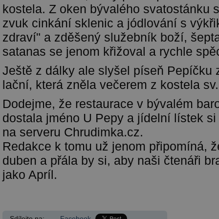
kostela. Z oken bývalého svatostánku s
zvuk cinkání sklenic a jódlování s výkři
zdraví" a zděšený služebník boží, šept
satanas se jenom křižoval a rychle spě
Ještě z dálky ale slyšel píseň Pepíčku
lační, která zněla večerem z kostela sv.
Dodejme, že restaurace v bývalém bar
dostala jméno U Pepy a jídelní lístek s
na serveru Chrudimka.cz.
Redakce k tomu už jenom připomíná, že
duben a přála by si, aby naši čtenáři bra
jako Apríl.
Sdílejte na:
Facebook