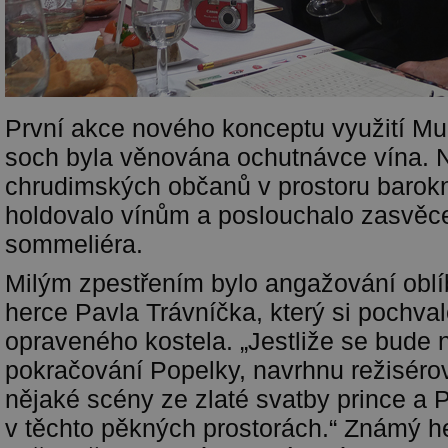
První akce nového konceptu využití M
soch byla věnována ochutnávce vína. N
chrudimských občanů v prostoru barokn
holdovalo vínům a poslouchalo zasvěc
sommeliéra.
Milým zpestřením bylo angažování obl
herce Pavla Trávníčka, který si pochval
opraveného kostela. „Jestliže se bude 
pokračování Popelky, navrhnu režiséro
nějaké scény ze zlaté svatby prince a P
v těchto pěkných prostorách.“ Známý h