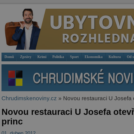
Domů
Zprávy
Krimi
Politika
Sport
Ekonomika
Kultura
Od 
Chrudimskenoviny.cz
» Novou restauraci U Josefa o
Novou restauraci U Josefa otevř
princ
01. duben 2012