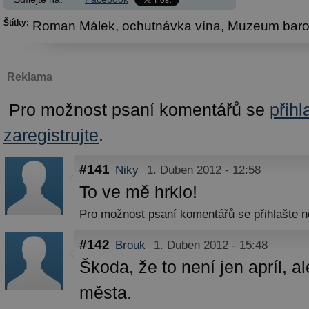
Štítky:
Roman Málek,
ochutnávka vína,
Muzeum baro
Reklama
Pro možnost psaní komentářů se
přihl
zaregistrujte
.
#141
Niky
1. Duben 2012 - 12:58
To ve mě hrklo!
Pro možnost psaní komentářů se
přihlašte
n
#142
Brouk
1. Duben 2012 - 15:48
Škoda, že to není jen apríl, al
města.