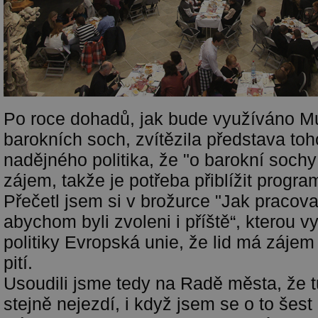
Po roce dohadů, jak bude využíváno 
barokních soch, zvítězila představa to
nadějného politika, že "o barokní soch
zájem, takže je potřeba přiblížit progr
Přečetl jsem si v brožurce "Jak pracov
abychom byli zvoleni i příště“, kterou 
politiky Evropská unie, že lid má zájem
pití.
Usoudili jsme tedy na Radě města, že t
stejně nejezdí, i když jsem se o to šest 