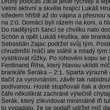
Druhý poločas začal ještě rychleji a lép
Velmi aktivní a skvěle hrající Lukáš Hru
středem hřiště až do vápna a přesnou st
na 2:0. Domácí byli rázem na koni, a hla
Do nadějných šancí se chvilku nato dost
Schön a opět Lukáš Hruška, ale branká
Sebastián Zajac podržel svůj tým. Pos
chrudimští hráči ale stáhli a mladý tým
vystrkovat růžky. Po rohovém kopu se p
Ferdinand Říha, který hlavou uklidil mí
brankáře Šeráka – 2:1. Sparta výrazně 
tlačit za vyrovnáním, závěr tak nabídn
podívanou. Hosté stupňovali tlak a do
čáře několikrát zachránil výtečně chyta
Šerák, který zlikvidoval minimálně tři t
to vypadalo, že se podaří udržet míč d