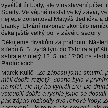
vyválčit tři body, ale v nastavení přišel
Sparty. Ve vápně nastal velký závar, v
nejlépe zorientoval Matyáš Jedlička a d
branky. Utkání nakonec skončilo remíz
čeká ještě velký boj v závěru sezony.
Děkujeme divákům za podporu. Následu
středu 6. 5. vydá tým do Tábora a příšt
sehraje v úterý 12. 5. od 17:00 na stad
Pardubicích.
Marek Kulič: „
Ze zápasu jsme smutní, p
měli dobře rozjetý. Sparta byla v první
na míči, ale my ho vyhráli 1:0. Do dru
vstoupili dobře a rychle jsme se dostali
pak zápas rozhodly dva rohové kopy. Z
nastavení – je to pro nás smutné, ale m