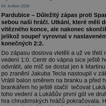
04. květen 2026
Pardubice – Důležitý zápas proti Spar
sebou naši hráči. Utkání, které měli 
vítězného konce, ale nakonec skonči
jelikož soupeř vyrovnal v nastavené
konečných 2:2.
Do zápasu doslova vletěli a už ve třetí 
vedení 1:0. Centr do vápna sice ještě h
odvrátit, ale míč se dostal jen k Martinu
po zranění Jakuba Tecla nastoupil v zá
Vrátil balon směrem na branku a před h
brankářem ho ještě stačil tečovat Luká
toho vedení a Lukášův první gól ve druh
hra chrudimských hráčů pokračovala. H