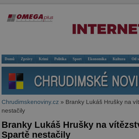
Domů
Zprávy
Krimi
Politika
Sport
Ekonomika
Kultura
Od 
Chrudimskenoviny.cz
» Branky Lukáš Hrušky na vítě
nestačily
Branky Lukáš Hrušky na vítězstv
Spartě nestačily