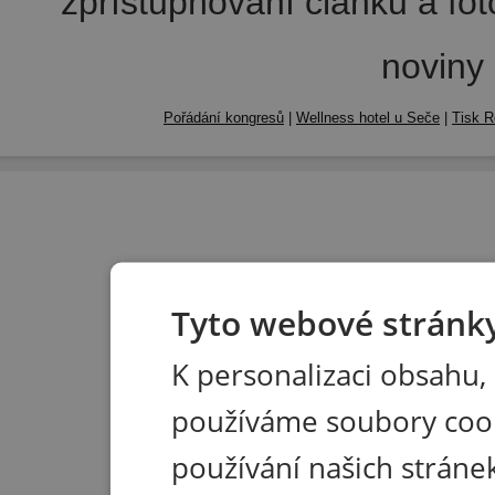
zpřístupňování článků a fo
noviny
Pořádání kongresů
|
Wellness hotel u Seče
|
Tisk R
Tyto webové stránky
K personalizaci obsahu,
používáme soubory coo
používání našich stránek