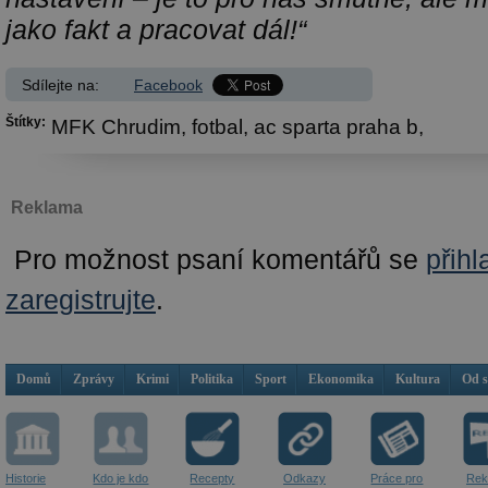
jako fakt a pracovat dál!“
Sdílejte na:
Facebook
Štítky:
MFK Chrudim,
fotbal,
ac sparta praha b,
Reklama
Pro možnost psaní komentářů se
přihl
zaregistrujte
.
Domů
Zprávy
Krimi
Politika
Sport
Ekonomika
Kultura
Od 
Historie
Kdo je kdo
Recepty
Odkazy
Práce pro
Rek