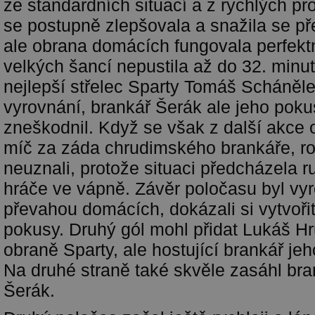
ze standardních situací a z rychlých pro
se postupně zlepšovala a snažila se přev
ale obrana domácích fungovala perfekt
velkých šancí nepustila až do 32. minu
nejlepší střelec Sparty Tomáš Schánělec
vyrovnání, brankář Šerák ale jeho poku
zneškodnil. Když se však z další akce 
míč za záda chrudimského brankáře, ro
neuznali, protože situaci předcházela r
hráče ve vápně. Závěr poločasu byl vy
převahou domácích, dokázali si vytvořit
pokusy. Druhý gól mohl přidat Lukáš Hr
obraně Sparty, ale hostující brankář jeh
Na druhé straně také skvěle zasáhl br
Šerák.