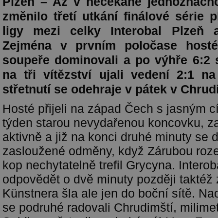
Plzeň – Až v nečekaně jednoznačno
změnilo třetí utkání finálové série p
ligy mezi celky Interobal Plzeň
Zejména v prvním poločase host
soupeře dominovali a po výhře 6:2 s
na tři vítězství ujali vedení 2:1 n
střetnutí se odehraje v pátek v Chrud
Hosté přijeli na západ Čech s jasným c
týden starou nevydařenou koncovku, za
aktivně a již na konci druhé minuty se 
zasloužené odměny, když Zárubou roz
kop nechytatelně trefil Grycyna. Interob
odpovědět o dvě minuty později taktéž z
Künstnera šla ale jen do boční sítě. Na
se podruhé radovali Chrudimští, milim