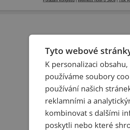
Pořádání kongresů
|
Wellness hotel u Seče
|
Tisk R
Tyto webové stránky
K personalizaci obsahu,
používáme soubory coo
používání našich stránek
reklamními a analytický
kombinovat s dalšími in
poskytli nebo které shr