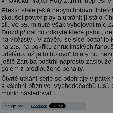
v návleku hrající Holý zamířil nepřesně
Přesto stále ještě nebylo hotovo, Inter
zkoušel power play a ubránit ji stálo 
sil. Ve 35. minutě však vybojoval míč 
Drozd přidal do odkryté klece pátou, defi
na vítězství. V závěru se sice podařilo 
na 2:5, na pokřiku chrudimských fanouš
uděláno, už je to hotovo“ to ale nic ne
ještě Záruba podtrhl naprosto zaslouž
gólem z prodloužené penalty.
Čtvrté utkání série se odehraje v pátek
a všichni příznivci Východočechů tuší,
mohlo následovat.
Sdílejte na:
Facebook