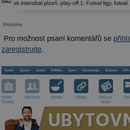
Štítky:
sk interobal plzeň,
play-off 1. Futsal ligy,
futsal
Reklama
Pro možnost psaní komentářů se
přihl
zaregistrujte
.
Domů
Zprávy
Krimi
Politika
Sport
Ekonomika
Kultura
Od 
Historie
Kdo je kdo
Recepty
Odkazy
Práce pro
Rek
Chrudimi
noviny