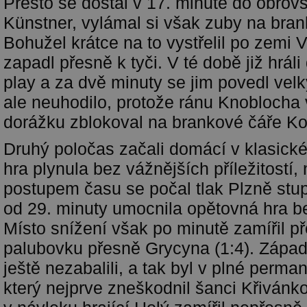
Přesto se dostal v 17. minutě do obrov
Künstner, vylámal si však zuby na bran
Bohužel krátce na to vystřelil po zemi 
zapadl přesně k tyči. V té době již hrá
play a za dvě minuty se jim povedl vel
ale neuhodilo, protože ránu Knoblocha 
dorážku zblokoval na brankové čáře Ko
Druhý poločas začali domácí v klasick
hra plynula bez vážnějších příležitostí
postupem času se počal tlak Plzně stup
od 29. minuty umocnila opětovná hra b
Místo snížení však po minutě zamířil p
palubovku přesně Grycyna (1:4). Západ
ještě nezabalili, a tak byl v plné perma
který nejprve zneškodnil šanci Křivánk