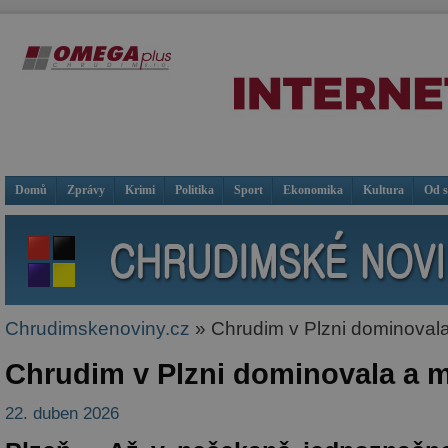
Domů
Zprávy
Krimi
Politika
Sport
Ekonomika
Kultura
Od 
Chrudimskenoviny.cz
» Chrudim v Plzni dominoval
Chrudim v Plzni dominovala a 
22. duben 2026