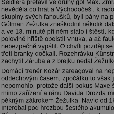
Seidlera přetavil ve druhý gól Max. Zm
nevěděla co hrát a Východočeši, k rado
skupiny svých fanoušků, byli pány na 
Gólman Žežulka zneškodnil několik další
a ve 13. minutě při něm stálo i štěstí, 
polovině hřiště obelstil Vnuka, a ač fau
nebezpečně vypálil. O chvíli později se
třetí branky dočkali. Rozehrávku Künstn
zachytil Záruba a z brejku nedal Žežulk
Domácí trenér Kozár zareagoval na nep
oddechovým časem, zpočátku to však 
nepomohlo, protože další pokus Maxe š
mimo zařízení a ránu Davida Drozda m
pěkným zákrokem Žežulka. Navíc od 16
Interobal pod hrozbou šestého akumulo