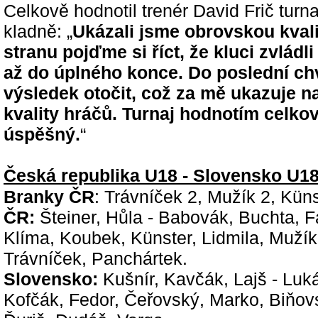
Celkově hodnotil trenér David Frič turna
kladně: „
Ukázali jsme obrovskou kval
stranu pojďme si říct, že kluci zvládli
až do úplného konce. Do poslední chv
výsledek otočit, což za mě ukazuje na
kvality hráčů. Turnaj hodnotím celko
úspěšný.
“
Česká republika U18 - Slovensko U18 
Branky ČR
: Trávníček 2, Mužík 2, Kün
ČR:
Šteiner, Hůla - Babovák, Buchta, F
Klíma, Koubek, Künster, Lidmila, Mužík
Trávníček, Panchártek.
Slovensko:
Kušnír, Kavčák, Lajš - Luk
Kofčák, Fedor, Čeřovský, Marko, Biňov