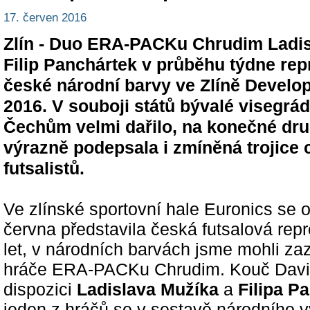
17. červen 2016
Zlín - Duo ERA-PACKu Chrudim Ladis
Filip Panchártek v průběhu týdne rep
české národní barvy ve Zlíně Devel
2016. V souboji států bývalé visegrá
Čechům velmi dařilo, na konečné dru
výrazně podepsala i zmíněná trojice
futsalistů.
Ve zlínské sportovní hale Euronics se o
června představila česká futsalová rep
let, v národních barvách jsme mohli za
hráče ERA-PACKu Chrudim. Kouč David
dispozici
Ladislava Mužíka
a
Filipa P
jeden z hráčů se v sestavě národního vý