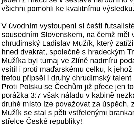
všichni pomohli ke kvalitnímu výsledku
V úvodním vystoupení si čeští futsalisté
sousedním Slovenskem, na čemž měl v
chrudimský Ladislav Mužík, který zatíž
hned dvakrát, společně s hradeckým T
Mužíka byl turnaj ve Zlíně nadmíru pod
vsítil i proti maďarskému celku, k jeho
trefou připsěl i druhý chrudimský talent
Proti Polsku se Čechům již přece jen tol
porážka 3:7 však náladu v kabině nezk
druhé místo lze považovat za úspěch, 
Mužík se stal s pěti vstřelenými brank
střelce České republiky!