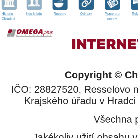
Historie
Kdo je kdo
Recepty
Odkazy
Práce pro
Rek
Chrudimi
noviny
Copyright © Ch
IČO: 28827520, Resselovo n
Krajského úřadu v Hradci 
Všechna p
Jakékoliv užití obsahu v