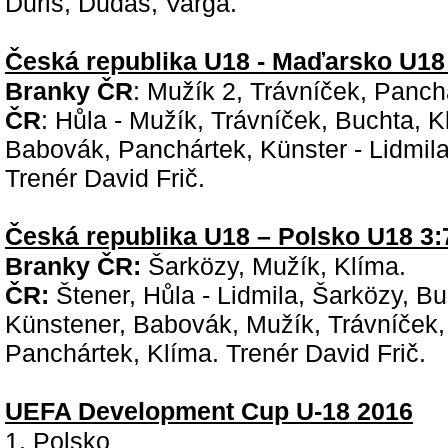
Ďuriš, Dudáš, Varga.
Česká republika U18 - Maďarsko U18 
Branky ČR
: Mužík 2, Trávníček, Panch
ČR
: Hůla - Mužík, Trávníček, Buchta, K
Babovák, Panchártek, Künster - Lidmila
Trenér David Frič.
Česká republika U18 – Polsko U18 3:7
Branky ČR:
Šarközy, Mužík, Klíma.
ČR:
Štener, Hůla - Lidmila, Šarközy, Bu
Künstener, Babovák, Mužík, Trávníček,
Panchártek, Klíma. Trenér David Frič.
UEFA Development Cup U-18 2016
1. Polsko