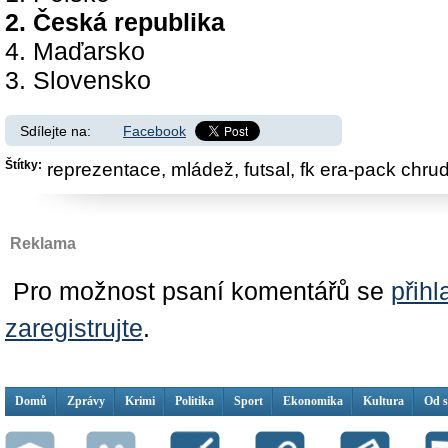
2. Česká republika
4. Maďarsko
3. Slovensko
Sdílejte na:
Facebook
Štítky:
reprezentace,
mládež,
futsal,
fk era-pack chru
Reklama
Pro možnost psaní komentářů se
přihl
zaregistrujte
.
Domů
Zprávy
Krimi
Politika
Sport
Ekonomika
Kultura
Od 