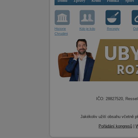
Domů
Zprávy
Krimi
Politika
Sport
Historie
Kdo je kdo
Recepty
Od
Chrudimi
IČO: 28827520, Resselo
Jakékoliv užití obsahu včetně př
Pořádání kongresů
|
W