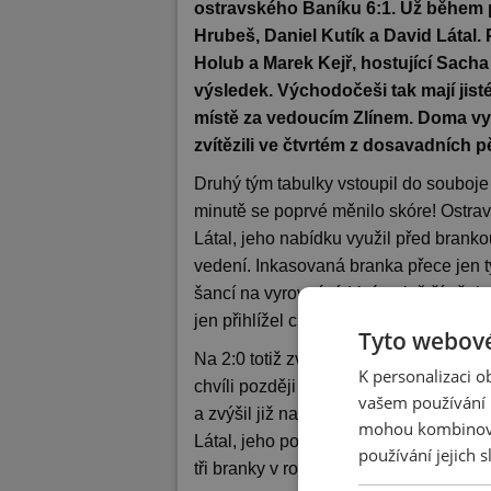
ostravského Baníku 6:1. Už během pr
Hrubeš, Daniel Kutík a David Látal. P
Holub a Marek Kejř, hostující Sacha
výsledek. Východočeši tak mají jis
místě za vedoucím Zlínem. Doma vyhr
zvítězili ve čtvrtém z dosavadních pě
Druhý tým tabulky vstoupil do souboje
minutě se poprvé měnilo skóre! Ostrav
Látal, jeho nabídku využil před brank
vedení. Inkasovaná branka přece jen 
šancí na vyrovnání. V té největší však v 
jen přihlížel chrudimskému uragánu.
Tyto webové
Na 2:0 totiž zvýšil pěknou střelou o b
K personalizaci 
chvíli později Daniel Kutík, který z vo
vašem používání n
a zvýšil již na 3:0! Poločas hrůzy pro 
mohou kombinovat
Látal, jeho postup do pokutového území
používání jejich 
tři branky v rozmezí třinácti minut.