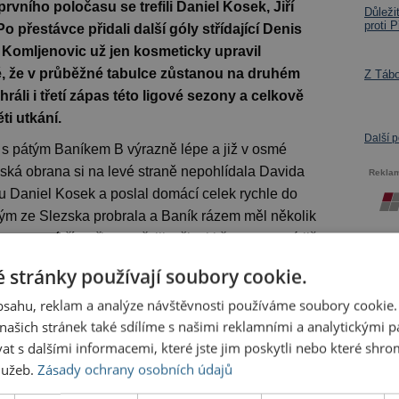
vního poločasu se trefili Daniel Kosek, Jiří
Důleži
proti P
o přestávce přidali další góly střídající Denis
 Komljenovic už jen kosmeticky upravil
té, že v průběžné tabulce zůstanou na druhém
Z Tábo
áli i třetí zápas této ligové sezony a celkově
ti utkání.
Další 
 s pátým Baníkem B výrazně lépe a již v osmé
ská obrana si na levé straně nepohlídala Davida
Rekla
ou Daniel Kosek a poslal domácí celek rychle do
tým ze Slezska probrala a Baník rázem měl několik
rozmezí tří vteřin nastřelil tyčku i břevno a poté již
 stránky používají soubory cookie.
řevno Jiří Hrubeš, ještě hezčí ránu vyprodukoval o
obsahu, reklam a analýze návštěvnosti používáme soubory cookie.
leje poslal míč přesně do šibenice ostravské branky
ašich stránek také sdílíme s našimi reklamními a analytickými par
ostravský Baník potrhl ještě ve 44. minutě David
 s dalšími informacemi, které jste jim poskytli nebo které shro
 skončil čtvrtou radostí Chrudimi! Domácí vstřelili
služeb.
Zásady ochrany osobních údajů