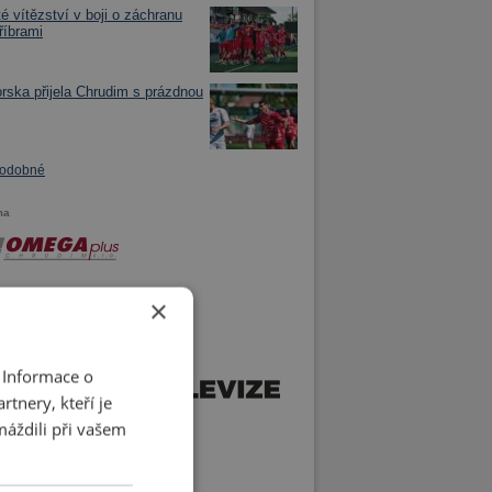
té vítězství v boji o záchranu
říbrami
rska přijela Chrudim s prázdnou
podobné
ma
×
 Informace o
tnery, kteří je
máždili při vašem