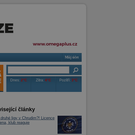
Můj účet
Dnes:
2°C
Zítra:
4°C
Pozítří:
3°C
isející články
druhé ligy v Chrudim?! Licence
ena, klub reaguje