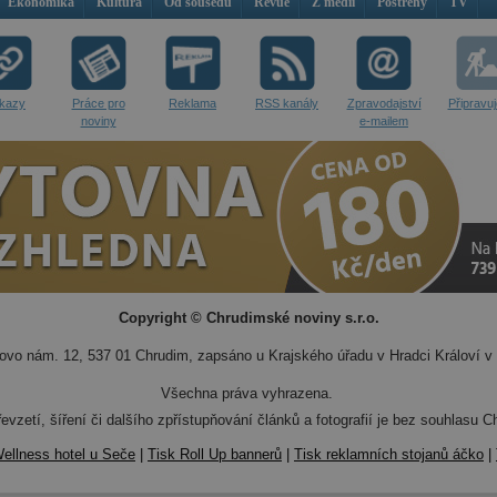
Ekonomika
Kultura
Od sousedů
Revue
Z médií
Postřehy
TV
kazy
Práce pro
Reklama
RSS kanály
Zpravodajství
Připravu
noviny
e-mailem
Copyright © Chrudimské noviny s.r.o.
vo nám. 12, 537 01 Chrudim, zapsáno u Krajského úřadu v Hradci Královí v 
Všechna práva vyhrazena.
evzetí, šíření či dalšího zpřístupňování článků a fotografií je bez souhlasu
ellness hotel u Seče
|
Tisk Roll Up bannerů
|
Tisk reklamních stojanů áčko
|