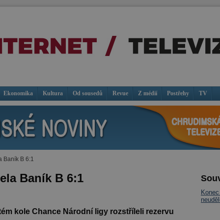
Ekonomika
Kultura
Od sousedů
Revue
Z médií
Postřehy
TV
a Baník B 6:1
ela Baník B 6:1
Souv
Konec 
neuděl
ém kole Chance Národní ligy rozstříleli rezervu