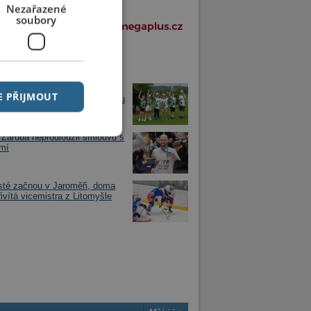
Nezařazené
soubory
í články v rubrice
golfisté ze Svobodných Hamrů
E PŘIJMOUT
vali republikové stříbro. V týmu
 děti z Chrudimska
Záruba neprodloužil smlouvu s
mí
sté začnou v Jaroměři, doma
řivítá vicemistra z Litomyšle