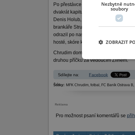
Nezbytně nutn
Po přestávce sice Baník v ofenzivní s
soubory
dvakrát kapituloval. V 65. minutě dost
Denis Holub, který umístil balon přesn
brankáře Struhaře prostřelil prostřelil
odrazil po nastřelené tyčce. V posledn
ZOBRAZIT P
hosté, skóre kosmeticky upravil Aleks
Chrudim doma porazila před téměř patn
druhou příčku za vedoucím Zlínem.
Sdílejte na:
Facebook
Štítky:
MFK Chrudim,
fotbal,
FC Baník Ostrava B,
Reklama
Pro možnost psaní komentářů se
při