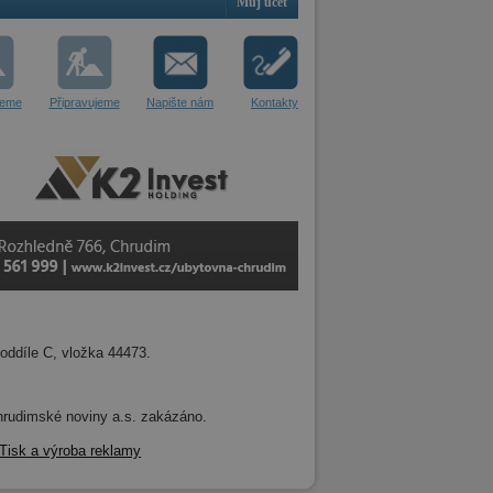
Můj účet
jeme
Připravujeme
Napište nám
Kontakty
oddíle C, vložka 44473.
 Chrudimské noviny a.s. zakázáno.
Tisk a výroba reklamy