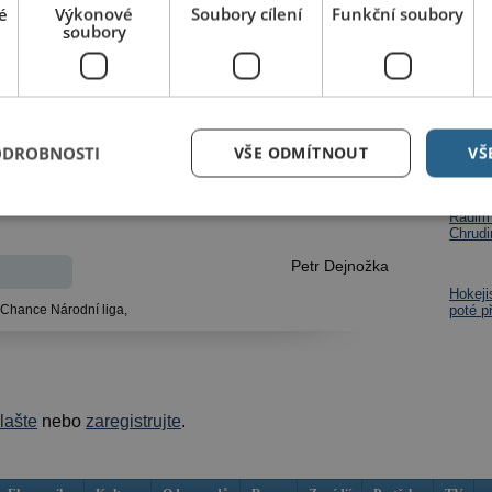
é
Výkonové
Soubory cílení
Funkční soubory
naze přidal, své šance ale neproměnil a sám ještě
soubory
al míč přesně na velké vápno střídající mladík
ě k tyči. Hladoví domácí ovšem ještě neměli dost,
 v 82. minutě také Marek Kejř, k němuž se míč
Dalš
í minutě řádné hrací doby se nakonec prosadili i
Mladí 
ODROBNOSTI
VŠE ODMÍTNOUT
VŠ
andar Komljenovic.
vybojo
jsou i
ácti sty diváky Baník Ostrava B 6:1 a potvrdila
Radim 
Chrudi
Petr Dejnožka
Hokeji
Chance Národní liga,
poté p
hlašte
nebo
zaregistrujte
.