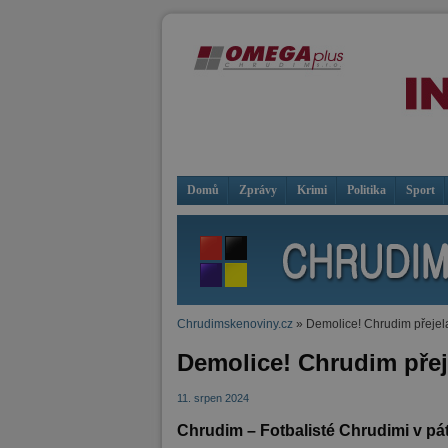
Domů
Zprávy
Krimi
Politika
Sport
Chrudimskenoviny.cz
» Demolice! Chrudim přejel
Demolice! Chrudim přej
11. srpen 2024
Chrudim – Fotbalisté Chrudimi v pát