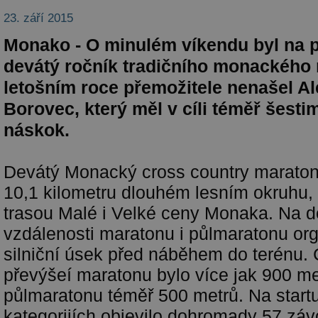
23. září 2015
Monako - O minulém víkendu byl na p
devátý ročník tradičního monackého 
letošním roce přemožitele nenašel A
Borovec, který měl v cíli téměř šesti
náskok.
Devátý Monacký cross country maraton
10,1 kilometru dlouhém lesním okruhu,
trasou Malé i Velké ceny Monaka. Na d
vzdálenosti maratonu i půlmaratonu orga
silniční úsek před náběhem do terénu.
převýšeí maratonu bylo více jak 900 me
půlmaratonu téměř 500 metrů. Na start
kategoriiích objevilo dohromady 57 záv