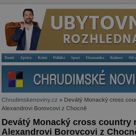
Domů
Zprávy
Krimi
Politika
Sport
Ekonomika
Kultura
Od 
Chrudimskenoviny.cz
» Devátý Monacký cross count
Alexandrovi Borovcovi z Chocně
Devátý Monacký cross country m
Alexandrovi Borovcovi z Chocn