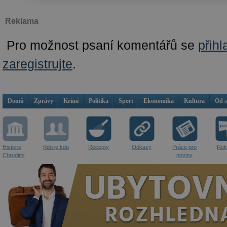
Reklama
Pro možnost psaní komentářů se
přihl
zaregistrujte
.
Domů
Zprávy
Krimi
Politika
Sport
Ekonomika
Kultura
Od 
Historie
Kdo je kdo
Recepty
Odkazy
Práce pro
Rek
Chrudimi
noviny