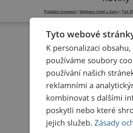
Pořádání kongresů
|
Wellness hotel u Seče
|
Tisk R
Tyto webové stránky
K personalizaci obsahu,
používáme soubory coo
používání našich stránek
reklamními a analytický
kombinovat s dalšími in
poskytli nebo které shr
jejich služeb.
Zásady oc