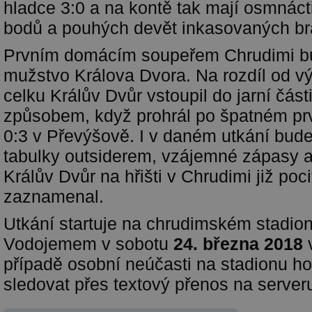
hladce 3:0 a na kontě tak mají osmnác
bodů a pouhých devět inkasovaných br
Prvním domácím soupeřem Chrudimi b
mužstvo Králova Dvora. Na rozdíl od 
celku Králův Dvůr vstoupil do jarní část
způsobem, když prohrál po špatném pr
0:3 v Převýšově. I v daném utkání bude
tabulky outsiderem, vzájemné zápasy al
Králův Dvůr na hřišti v Chrudimi již poci
zaznamenal.
Utkání startuje na chrudimském stadio
Vodojemem v sobotu
24. března 2018
případě osobní neúčasti na stadionu h
sledovat přes textový přenos na serve