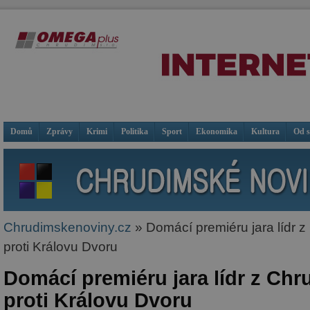
Domů
Zprávy
Krimi
Politika
Sport
Ekonomika
Kultura
Od 
Chrudimskenoviny.cz
» Domácí premiéru jara lídr z
proti Královu Dvoru
Domácí premiéru jara lídr z Chr
proti Královu Dvoru