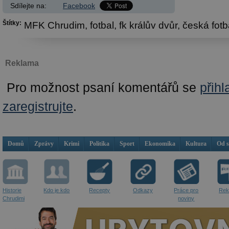
Sdílejte na:
Facebook
Štítky:
MFK Chrudim,
fotbal,
fk králův dvůr,
česká fotb
Reklama
Pro možnost psaní komentářů se
přihl
zaregistrujte
.
Domů
Zprávy
Krimi
Politika
Sport
Ekonomika
Kultura
Od 
Historie
Kdo je kdo
Recepty
Odkazy
Práce pro
Rek
Chrudimi
noviny