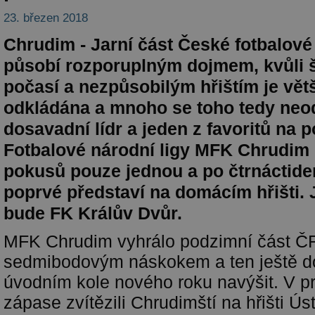
23. březen 2018
Chrudim - Jarní část České fotbalové 
působí rozporuplným dojmem, kvůli
počasí a nezpůsobilým hřištím je vět
odkládána a mnoho se toho tedy neo
dosavadní lídr a jeden z favoritů na 
Fotbalové národní ligy MFK Chrudim 
pokusů pouze jednou a po čtrnáctide
poprvé představí na domácím hřišti.
bude FK Králův Dvůr.
MFK Chrudim vyhrálo podzimní část Č
sedmibodovým náskokem a ten ještě d
úvodním kole nového roku navýšit. V pr
zápase zvítězili Chrudimští na hřišti Úst