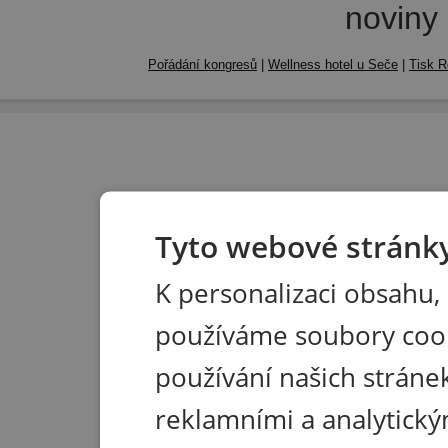
noviny
Pořádání kongresů
|
Wellness hotel u Seče
|
Tisk R
Tyto webové stránky
K personalizaci obsahu,
používáme soubory coo
používání našich stránek
reklamními a analytický