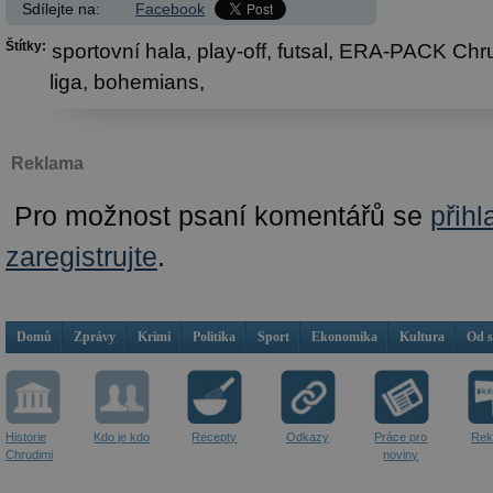
Sdílejte na:
Facebook
Štítky:
sportovní hala,
play-off,
futsal,
ERA-PACK Chr
liga,
bohemians,
Reklama
Pro možnost psaní komentářů se
přihl
zaregistrujte
.
Domů
Zprávy
Krimi
Politika
Sport
Ekonomika
Kultura
Od 
Historie
Kdo je kdo
Recepty
Odkazy
Práce pro
Rek
Chrudimi
noviny