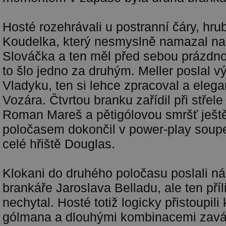
Hosté rozehrávali u postranní čáry, hr
Koudelka, který nesmyslně namazal na
Slováčka a ten měl před sebou prázdno
to šlo jedno za druhým. Meller poslal 
Vladyku, ten si lehce zpracoval a elega
Vozára. Čtvrtou branku zařídil při střel
Roman Mareš a pětigólovou smršť ješt
poločasem dokončil v power-play soupe
celé hřiště Douglas.
Klokani do druhého poločasu poslali n
brankáře Jaroslava Belladu, ale ten příl
nechytal. Hosté totiž logicky přistoupili
gólmana a dlouhými kombinacemi zavá