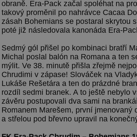
obraně. Era-Pack začal spoléhat na pro
takový proměnil po nahrávce Cacaa Do
zásah Bohemians se postaral skrytou st
poté již následovala kanonáda Era-Pac
Sedmý gól přišel po kombinaci bratří M
Michal poslal balón na Romana a ten s
mýlit. Ve 38. minutě přišla zřejmě nejp
Chrudimi v zápase! Slováček na Vladyk
Lukáše Rešetára a ten do prázdné brank
rozdíl sedmi branek. A to ještě nebylo
závěru postupovali dva sami na branká
Romanem Marešem, první jmenovaný do
a střelou pod břevno upravil na konečn
FK Era-Pack Chrudim – Bohemians 19