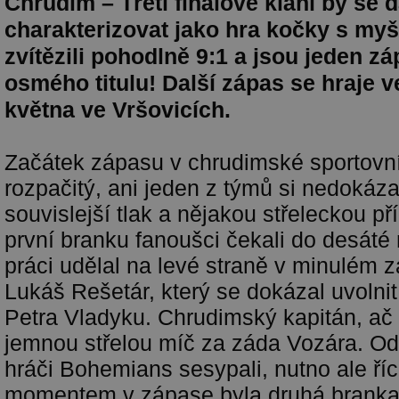
Chrudim – Třetí finálové klání by se 
charakterizovat jako hra kočky s myš
zvítězili pohodlně 9:1 a jsou jeden z
osmého titulu! Další zápas se hraje v
května ve Vršovicích.
Začátek zápasu v chrudimské sportovní
rozpačitý, ani jeden z týmů si nedokázal
souvislejší tlak a nějakou střeleckou pří
první branku fanoušci čekali do desáté
práci udělal na levé straně v minulém 
Lukáš Rešetár, který se dokázal uvolnit
Petra Vladyku. Chrudimský kapitán, ač 
jemnou střelou míč za záda Vozára. Od 
hráči Bohemians sesypali, nutno ale ří
momentem v zápase byla druhá branka