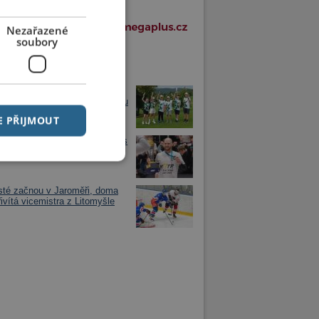
Nezařazené
soubory
í články v rubrice
golfisté ze Svobodných Hamrů
vali republikové stříbro. V týmu
 děti z Chrudimska
E PŘIJMOUT
Záruba neprodloužil smlouvu s
mí
sté začnou v Jaroměři, doma
řivítá vicemistra z Litomyšle