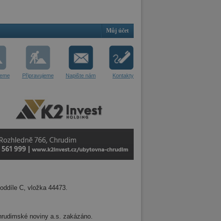
Můj účet
jeme
Připravujeme
Napište nám
Kontakty
oddíle C, vložka 44473.
 Chrudimské noviny a.s. zakázáno.