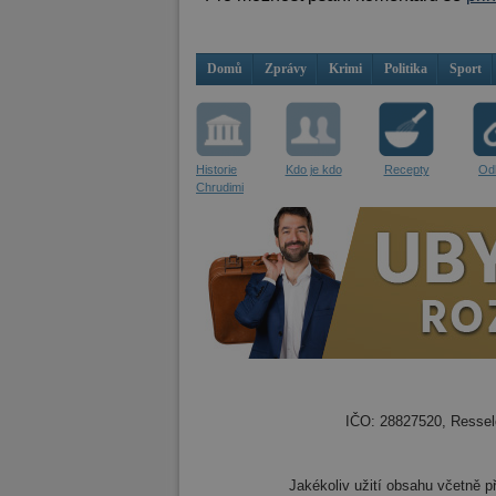
Domů
Zprávy
Krimi
Politika
Sport
Historie
Kdo je kdo
Recepty
Od
Chrudimi
IČO: 28827520, Resselo
Jakékoliv užití obsahu včetně př