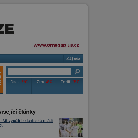
Můj účet
Dnes:
2°C
Zítra:
4°C
Pozítří:
3°C
isející články
mští vyučili hodonínské mládí
ou