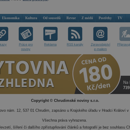
Ekonomika
Kultura
Od sousedů
Revue
Z médií
Postřehy
TV
kazy
Práce pro
Reklama
RSS kanály
Zpravodajství
Připravu
noviny
e-mailem
Copyright © Chrudimské noviny s.r.o.
vo nám. 12, 537 01 Chrudim, zapsáno u Krajského úřadu v Hradci Královí v 
Všechna práva vyhrazena.
evzetí, šíření či dalšího zpřístupňování článků a fotografií je bez souhlasu