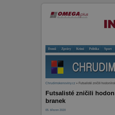
Domů
Zprávy
Krimi
Politika
Sport
Chrudimskenoviny.cz
» Futsalisté zničili hodonín
Futsalisté zničili hodo
branek
05. březen 2020