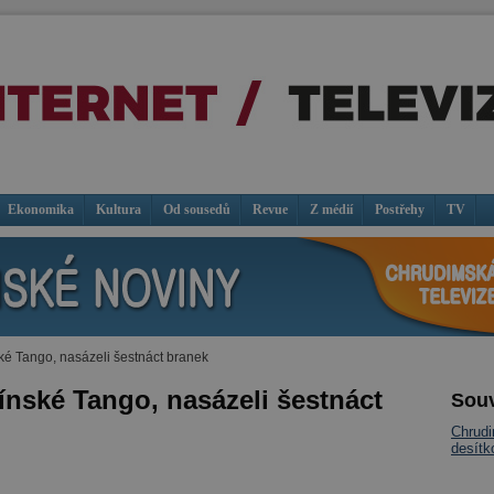
Ekonomika
Kultura
Od sousedů
Revue
Z médií
Postřehy
TV
ské Tango, nasázeli šestnáct branek
nínské Tango, nasázeli šestnáct
Souv
Chrudi
desítk