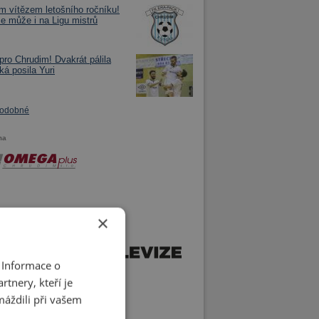
m vítězem letošního ročníku!
se může i na Ligu mistrů
pro Chrudim! Dvakrát pálila
ká posila Yuri
podobné
ma
×
 Informace o
tnery, kteří je
máždili při vašem