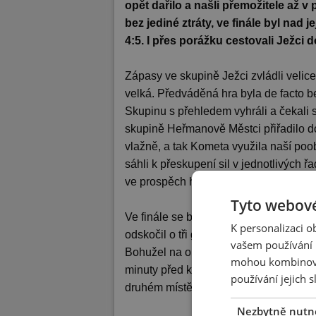
opět dařilo a našli přemožitele až v
bez jediné ztráty, ve finále byl nad
4:5. I přes porážku cestovali Ježci
Zápasy ve skupině Ježci zvládli velice
velká. Předváděná hra byla de facto b
Skupinu s přehledem vyhráli a čekali s
skupině Heřmanově Městci přiřadilo d
vlažně, a tak Kometa využila naší poo
sáhli k přeskupení sil v jednotlivých 
ve prospěch heřmanoměsteckého týmu, 
Tyto webové
Ve finále se bohužel brzo projevila ú
K personalizaci 
odskočil o tři góly. Ježci se ale nevz
vašem používání n
Bohužel na obrat již síly nezbyly, soup
mohou kombinovat
minuty před koncem vstřelil vítěznou b
používání jejich 
druhém místě.
Nezbytně nutn