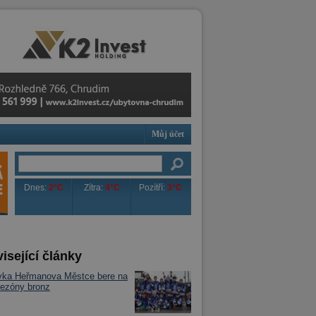
Můj účet
Dnes:
2°C
Zítra:
4°C
Pozítří:
3°C
isející články
vka Heřmanova Městce bere na
ezóny bronz