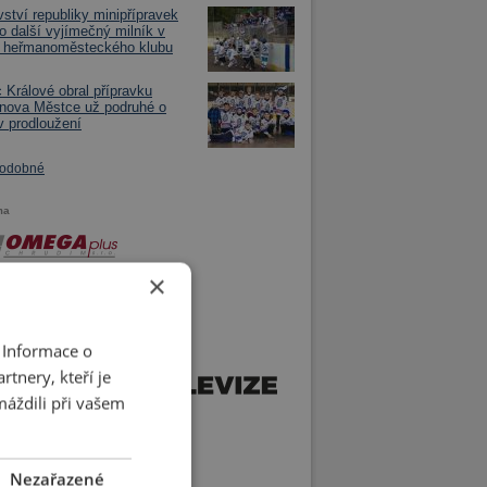
vství republiky minipřípravek
lo další vyjímečný milník v
ii heřmanoměsteckého klubu
 Králové obral přípravku
nova Městce už podruhé o
v prodloužení
podobné
ma
×
 Informace o
tnery, kteří je
máždili při vašem
Nezařazené