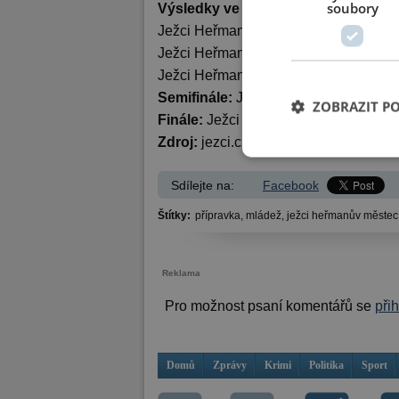
soubory
Výsledky ve skupině:
Ježci Heřmanův Městec : Autosklo HA
Ježci Heřmanův Městec : HBC JTEKT S
Ježci Heřmanův Městec : TJ Sršni Svi
Semifinále:
Ježci Heřmanův Městec :
ZOBRAZIT P
Finále:
Ježci Heřmanův Městec : HBC 
Zdroj:
jezci.cz.
Sdílejte na:
Facebook
Štítky:
přípravka,
mládež,
ježci heřmanův městec
Reklama
Pro možnost psaní komentářů se
při
Domů
Zprávy
Krimi
Politika
Sport