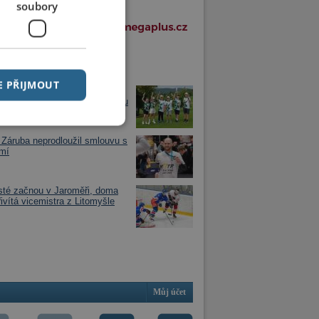
soubory
í články v rubrice
E PŘIJMOUT
golfisté ze Svobodných Hamrů
vali republikové stříbro. V týmu
 děti z Chrudimska
Záruba neprodloužil smlouvu s
mí
sté začnou v Jaroměři, doma
řivítá vicemistra z Litomyšle
Můj účet