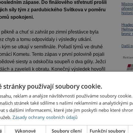
 posledním zápase. Do finálového střetnutí prošli
Mistro
přines
 jejich síly tým z pardubického Svítkova v poměru
histor
 domů spokojeni.
Hradec
Heřma
 pěkně a chuť si zahrát po zimní přestávce byla
bronz 
ez chyb a tomu odpovídaly i výsledky utkání.
Další 
 kým se utkají v semifinále. Pořadí týmů ve druhé
omácí Kometu. Tento zápas v první polovině pojali
Rekla
bědové siesty a odskočila soupeři o dva góly. Ježci
řadách a zaveleli k obratu. Konečný výsledek hovořil
který mohl slavit postup do finále.
 stránky používají soubory cookie.
nava ze semifinálového zápasu, soupeř rychle
obsahu, reklam a analýze návštěvnosti používáme soubory cookie.
dávají a stav zápasu vyrovnali minutu před koncem.
ašich stránek také sdílíme s našimi reklamními a analytickými par
eř byl očividně živější a aktivnější, nakonec půl
 s dalšími informacemi, které jste jim poskytli nebo které shro
ranku. Ježčí přípravka tak ukončila tento turnaj na
služeb.
Zásady ochrany osobních údajů
é
Výkonové
Soubory cílení
Funkční soubory