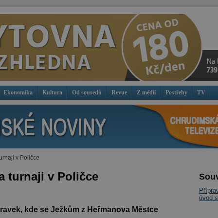
Ekonomika
Kultura
Od sousedů
Revue
Z médií
Postřehy
TV
urnaji v Poličce
 turnaji v Poličce
Souv
Přípra
úvod s
přípravek, kde se Ježkům z Heřmanova Městce