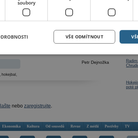
soubory
K Pardubice „modrá“ 4:1
vítkov Stars Pardubice 2:1
tavy 5:1
Dalš
 SK Kometa Polička 5:4
ODROBNOSTI
VŠE ODMÍTNOUT
VŠ
Mladí 
JTEKT Svítkov Stars Pardubice 4:5
vybojo
jsou i
Radim 
Petr Dejnožka
Chrudi
,
hokejbal,
Hokeji
poté p
hlašte
nebo
zaregistrujte
.
Ekonomika
Kultura
Od sousedů
Revue
Z médií
Postřehy
TV