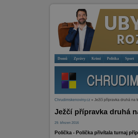
Domů
Zprávy
Krimi
Politika
Sport
Chrudimskenoviny.cz
» Ježčí přípravka druhá na t
Ježčí přípravka druhá na
29. březen 2016
Polička - Polička přivítala turnaj 