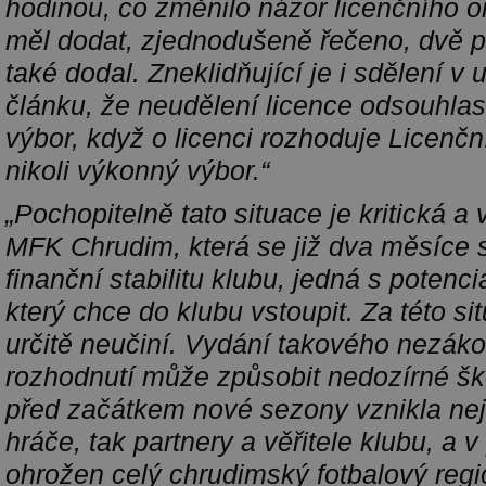
hodinou, co změnilo názor licenčního o
měl dodat, zjednodušeně řečeno, dvě po
také dodal. Zneklidňující je i sdělení 
článku, že neudělení licence odsouhlas
výbor, když o licenci rozhoduje Licenčn
nikoli výkonný výbor.“
„Pochopitelně tato situace je kritická a
MFK Chrudim, která se již dva měsíce sn
finanční stabilitu klubu, jedná s poten
který chce do klubu vstoupit. Za této si
určitě neučiní. Vydání takového nezák
rozhodnutí může způsobit nedozírné š
před začátkem nové sezony vznikla neji
hráče, tak partnery a věřitele klubu, a v
ohrožen celý chrudimský fotbalový regi