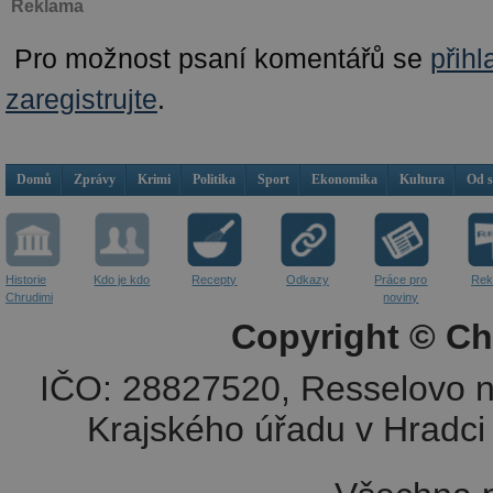
Reklama
Pro možnost psaní komentářů se
přihl
zaregistrujte
.
Domů
Zprávy
Krimi
Politika
Sport
Ekonomika
Kultura
Od 
Historie
Kdo je kdo
Recepty
Odkazy
Práce pro
Rek
Chrudimi
noviny
Copyright © Ch
IČO: 28827520, Resselovo n
Krajského úřadu v Hradci 