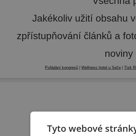
Všechna p
Jakékoliv užití obsahu v
zpřístupňování článků a fo
noviny
Pořádání kongresů
|
Wellness hotel u Seče
|
Tisk R
Tyto webové stránky