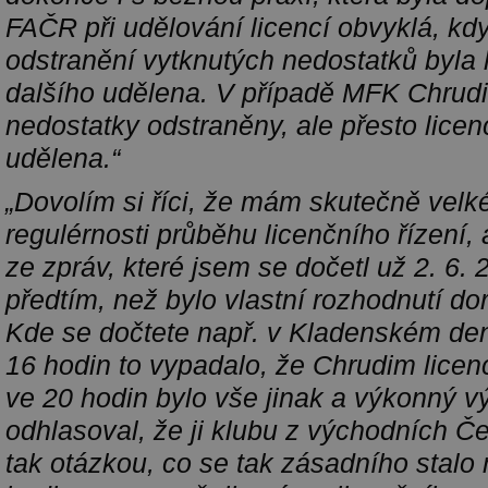
FAČR při udělování licencí obvyklá, kd
odstranění vytknutých nedostatků byla 
dalšího udělena. V případě MFK Chrud
nedostatky odstraněny, ale přesto lice
udělena.“
„Dovolím si říci, že mám skutečně velk
regulérnosti průběhu licenčního řízení, 
ze zpráv, které jsem se dočetl už 2. 6. 
předtím, než bylo vlastní rozhodnutí do
Kde se dočtete např. v Kladenském den
16 hodin to vypadalo, že Chrudim licenc
ve 20 hodin bylo vše jinak a výkonný vý
odhlasoval, že ji klubu z východních Če
tak otázkou, co se tak zásadního stalo 