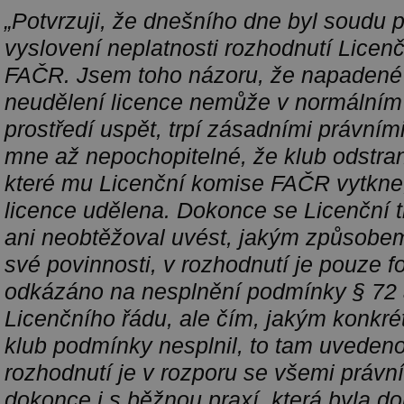
„Potvrzuji, že dnešního dne byl soudu 
vyslovení neplatnosti rozhodnutí Licenč
FAČR. Jsem toho názoru, že napadené 
neudělení licence nemůže v normálním
prostředí uspět, trpí zásadními právním
mne až nepochopitelné, že klub odstra
které mu Licenční komise FAČR vytkne,
licence udělena. Dokonce se Licenční 
ani neobtěžoval uvést, jakým způsobem
své povinnosti, v rozhodnutí je pouze 
odkázáno na nesplnění podmínky § 72 
Licenčního řádu, ale čím, jakým konkr
klub podmínky nesplnil, to tam uveden
rozhodnutí je v rozporu se všemi právní
dokonce i s běžnou praxí, která byla d