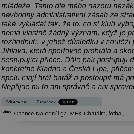
mládeže. Tento dle mého názoru nezá
nevhodný administrativní zásah ze stra
také vykládat tak, že to, co si klub vyboj
nemá vlastně žádný význam, když je p
rozhodnutí, v jehož důsledku v soutěži
Jihlava, která sportovně prohrála a sko
sestupující příčce. Dále pak postupují 
konkrétně Kladno a Česká Lípa, přičem
spolu mají hrát baráž a postoupit má p
Nepřijde mi to ani správné a ani spraved
Sdílejte na:
Facebook
Štítky:
Chance Národní liga,
MFK Chrudim,
fotbal,