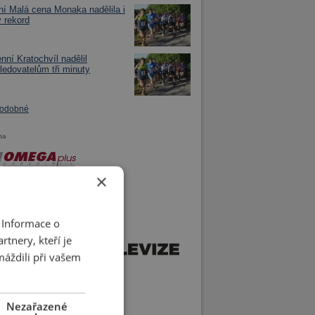
í Malá cena Monaka nadělila i
ý rekord
nní Kratochvíl nadělil
ledovatelům tři minuty
podobné
ma
×
 Informace o
tnery, kteří je
máždili při vašem
Nezařazené