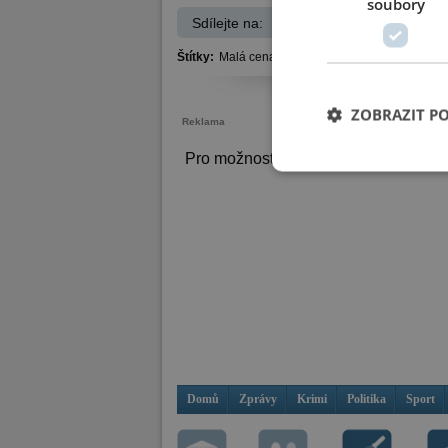
soubory
Sdílejte na:
Facebook
Štítky:
Malá cena Monaka,
běh,
ZOBRAZIT P
Reklama
Pro možnost psaní komentářů se
při
Domů
Zprávy
Krimi
Politika
Sport