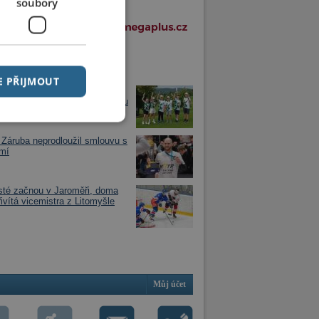
soubory
í články v rubrice
E PŘIJMOUT
golfisté ze Svobodných Hamrů
vali republikové stříbro. V týmu
 děti z Chrudimska
Záruba neprodloužil smlouvu s
mí
sté začnou v Jaroměři, doma
řivítá vicemistra z Litomyšle
Můj účet