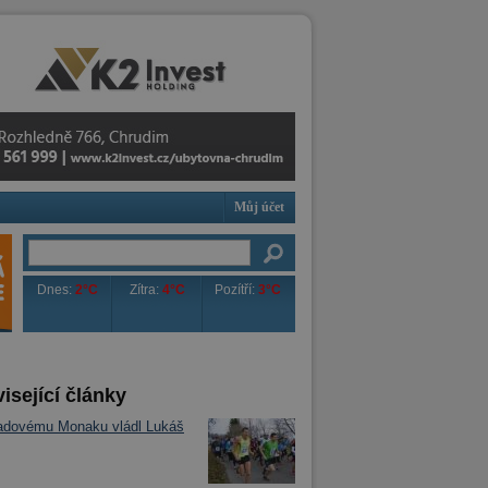
Můj účet
Dnes:
2°C
Zítra:
4°C
Pozítří:
3°C
isející články
adovému Monaku vládl Lukáš