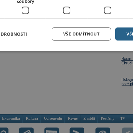
soubory
Petr Dejnožka
Dalš
ODROBNOSTI
VŠE ODMÍTNOUT
VŠ
Mladí 
vybojo
hlašte
nebo
zaregistrujte
.
jsou i
Radim 
Chrudi
Hokeji
poté p
Ekonomika
Kultura
Od sousedů
Revue
Z médií
Postřehy
TV