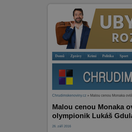
Domů
Zprávy
Krimi
Politika
Sport
Chrudimskenoviny.cz
» Malou cenou Monaka ovlád
Malou cenou Monaka ov
olympionik Lukáš Gdul
26. září 2016