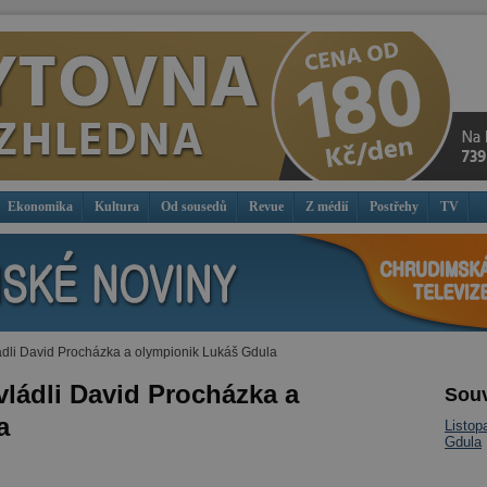
Ekonomika
Kultura
Od sousedů
Revue
Z médií
Postřehy
TV
li David Procházka a olympionik Lukáš Gdula
ládli David Procházka a
Souv
a
Listop
Gdula