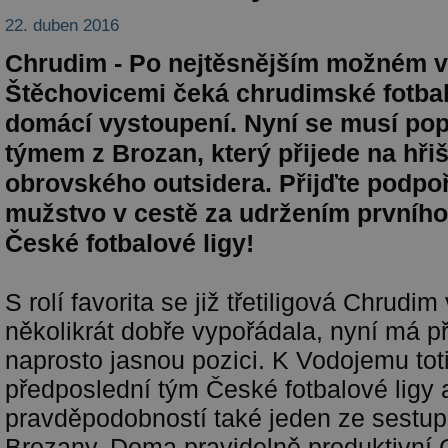
22. duben 2016
Chrudim - Po nejtěsnějším možném ví
Štěchovicemi čeká chrudimské fotbali
domácí vystoupení. Nyní se musí po
týmem z Brozan, který přijede na hřišt
obrovského outsidera. Přijďte podpo
mužstvo v cestě za udržením prvního
České fotbalové ligy!
S rolí favorita se již třetiligová Chrudi
několikrát dobře vypořádala, nyní má 
naprosto jasnou pozici. K Vodojemu tot
předposlední tým České fotbalové ligy a
pravděpodobností také jeden ze sestup
Brozany. Doma pravidelně produktivní 