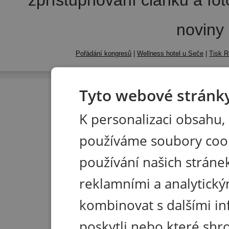
zpřístupňování článků a fo
noviny
Pořádání kongresů
|
Wellness hotel u Seče
|
Tisk R
Tyto webové stránky
K personalizaci obsahu,
používáme soubory coo
používání našich stránek
reklamními a analytický
kombinovat s dalšími in
poskytli nebo které shr