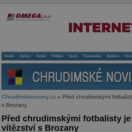
Domů
Zprávy
Krimi
Politika
Sport
Ekonomika
Kultura
Od 
Chrudimskenoviny.cz
» Před chrudimskými fotbalisty
s Brozany
Před chrudimskými fotbalisty j
vítězství s Brozany