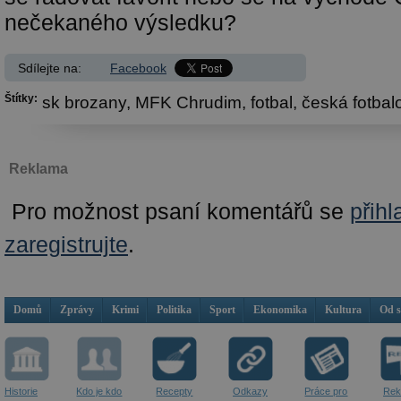
nečekaného výsledku?
Sdílejte na:
Facebook
Štítky:
sk brozany,
MFK Chrudim,
fotbal,
česká fotbalo
Reklama
Pro možnost psaní komentářů se
přihl
zaregistrujte
.
Domů
Zprávy
Krimi
Politika
Sport
Ekonomika
Kultura
Od 
Historie
Kdo je kdo
Recepty
Odkazy
Práce pro
Rek