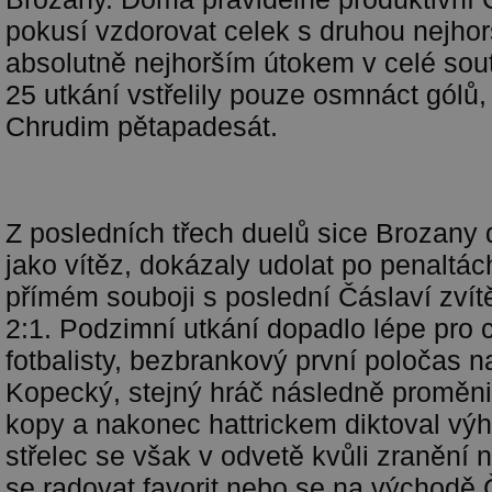
pokusí vzdorovat celek s druhou nejhor
absolutně nejhorším útokem v celé sou
25 utkání vstřelily pouze osmnáct gólů,
Chrudim pětapadesát.
Z posledních třech duelů sice Brozany 
jako vítěz, dokázaly udolat po penaltác
přímém souboji s poslední Čáslaví zvít
2:1. Podzimní utkání dopadlo lépe pro
fotbalisty, bezbrankový první poločas 
Kopecký, stejný hráč následně proměni
kopy a nakonec hattrickem diktoval výh
střelec se však v odvetě kvůli zranění 
se radovat favorit nebo se na východ