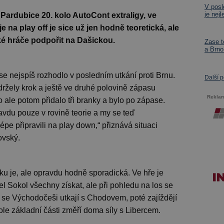
V posl
je nej
 Pardubice 20. kolo AutoCont extraligy, ve
 na play off je sice už jen hodně teoretická, ale
cké hráče podpořit na Dašickou.
Zase t
a Brno
f se nejspíš rozhodlo v posledním utkání proti Brnu.
Další 
žely krok a ještě ve druhé polovině zápasu
Rekla
o ale potom přidalo tři branky a bylo po zápase.
avdu pouze v rovině teorie a my se teď
pe připravili na play down,“ přiznává situaci
ovský.
u je, ale opravdu hodně sporadická. Ve hře je
 Sokol všechny získat, ale při pohledu na los se
e se Východočeši utkají s Chodovem, poté zajíždějí
le základní části změří doma síly s Libercem.