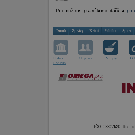
Pro možnost psaní komentářů se
při
Domů
Zprávy
Krimi
Politika
Sport
Historie
Kdo je kdo
Recepty
Od
Chrudimi
IČO: 28827520, Resselo