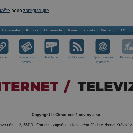
hlašte
nebo
zaregistrujte
.
Ekonomika
Kultura
Od sousedů
Revue
Z médií
Postřehy
TV
kazy
Práce pro
Reklama
RSS kanály
Zpravodajství
Připravu
noviny
e-mailem
Copyright © Chrudimské noviny s.r.o.
vo nám. 12, 537 01 Chrudim, zapsáno u Krajského úřadu v Hradci Královí v 