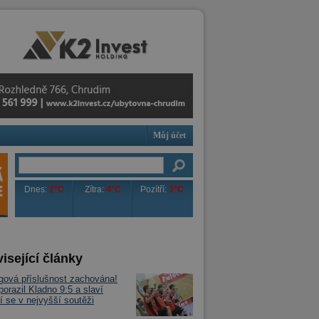
Můj účet
Dnes:
2°C
Zítra:
4°C
Pozítří:
3°C
isející články
igová příslušnost zachována!
porazil Kladno 9:5 a slaví
í se v nejvyšší soutěži