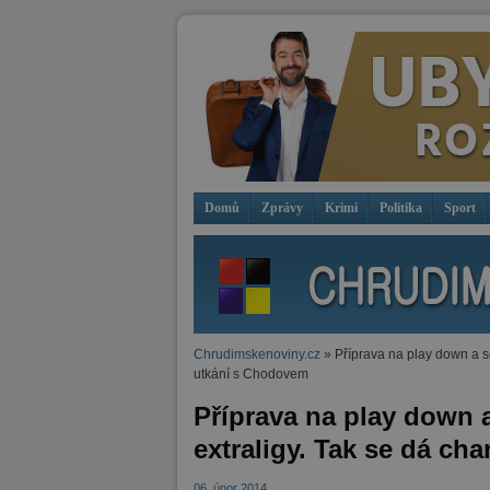
Domů
Zprávy
Krimi
Politika
Sport
Chrudimskenoviny.cz
» Příprava na play down a so
utkání s Chodovem
Příprava na play down 
extraligy. Tak se dá ch
06. únor 2014