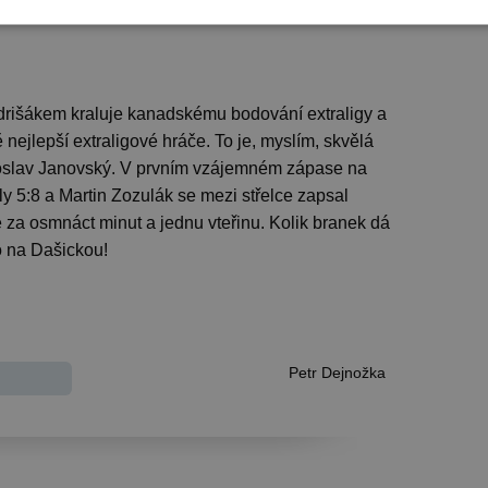
ně, jako v prvním zapase,“ usmívá se pardubický
drišákem kraluje kanadskému bodování extraligy a
nejlepší extraligové hráče. To je, myslím, skvělá
oslav Janovský.
V prvním vzájemném zápase na
 5:8 a Martin Zozulák se mezi střelce zapsal
tině za osmnáct minut a jednu vteřinu. Kolik branek dá
mo na Dašickou!
Petr Dejnožka