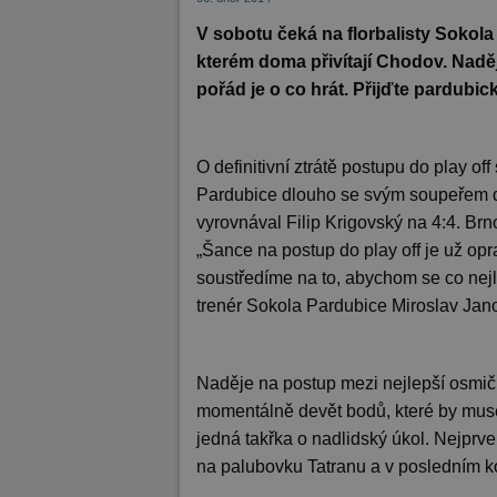
V sobotu čeká na florbalisty Sokola
kterém doma přivítají Chodov. Naděje
pořád je o co hrát. Přijďte pardubi
O definitivní ztrátě postupu do play of
Pardubice dlouho se svým soupeřem dr
vyrovnával Filip Krigovský na 4:4. Brn
„Šance na postup do play off je už opr
soustředíme na to, abychom se co nejlé
trenér Sokola Pardubice Miroslav Jan
Naděje na postup mezi nejlepší osmičk
momentálně devět bodů, které by musel
jedná takřka o nadlidský úkol. Nejprv
na palubovku Tatranu a v posledním ko