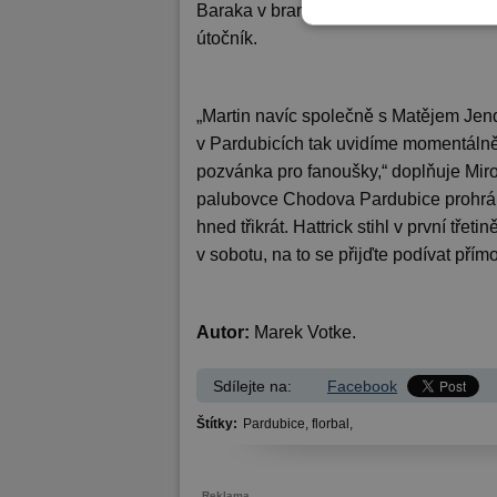
Baraka v brance potrápím alespoň stej
útočník.
„Martin navíc společně s Matějem Jen
v Pardubicích tak uvidíme momentálně 
pozvánka pro fanoušky,“ doplňuje Mir
palubovce Chodova Pardubice prohrály
hned třikrát. Hattrick stihl v první tře
v sobotu, na to se přijďte podívat pří
Autor:
Marek Votke.
Sdílejte na:
Facebook
Štítky:
Pardubice,
florbal,
Reklama