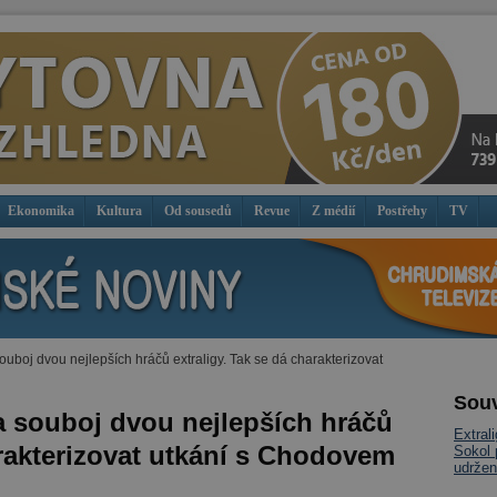
Ekonomika
Kultura
Od sousedů
Revue
Z médií
Postřehy
TV
uboj dvou nejlepších hráčů extraligy. Tak se dá charakterizovat
Souv
a souboj dvou nejlepších hráčů
Extral
arakterizovat utkání s Chodovem
Sokol 
udržen