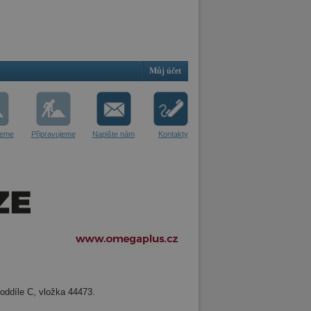
Můj účet
jeme
Připravujeme
Napište nám
Kontakty
oddíle C, vložka 44473.