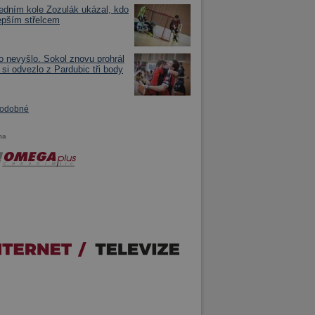
edním kole Zozulák ukázal, kdo
lepším střelcem
o nevyšlo. Sokol znovu prohrál
 si odvezlo z Pardubic tři body
podobné
ma