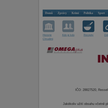
Domů
Zprávy
Krimi
Politika
Sport
Historie
Kdo je kdo
Recepty
Od
Chrudimi
IČO: 28827520, Resselo
Jakékoliv užití obsahu včetně př