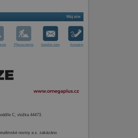
Můj účet
jeme
Připravujeme
Napište nám
Kontakty
oddíle C, vložka 44473.
 Chrudimské noviny a.s. zakázáno.