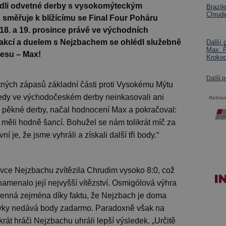
ládli odvetné derby s vysokomýteckým
Brazil
Chrudi
k směřuje k blížícímu se Final Four Poháru
18. a 19. prosince právě ve východních
u akcí a duelem s Nejzbachem se ohlédl služebně
Další 
Max. Ř
resu – Max!
Kroko
Další 
ých zápasů základní části proti Vysokému Mýtu
 tedy ve východočeském derby neinkasovali ani
Rekla
 pěkné derby, načal hodnocení Max a pokračoval:
 měli hodně šancí. Bohužel se nám tolikrát míč za
 je, že jsme vyhráli a získali další tři body.“
ce Nejzbachu zvítězila Chrudim vysoko 8:0, což
amenalo její nejvyšší vítězství. Osmigólová výhra
cenná zejména díky faktu, že Nejzbach je doma
bovky nedává body zadarmo. Paradoxně však na
krát hráči Nejzbachu uhráli lepší výsledek. „Určitě