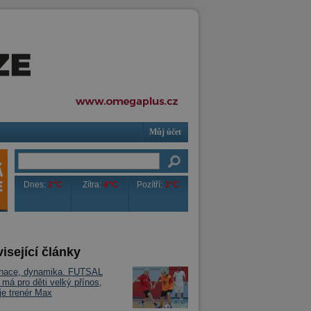
Můj účet
Dnes:
2°C
Zítra:
4°C
Pozítří:
3°C
isející články
inace, dynamika. FUTSAL
á pro děti velký přínos,
je trenér Max