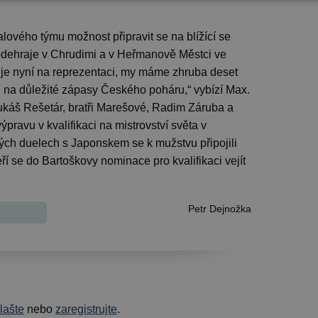
lového týmu možnost připravit se na blížící se
odehraje v Chrudimi a v Heřmanově Městci ve
 je nyní na reprezentaci, my máme zhruba deset
i na důležité zápasy Českého poháru,“ vybízí Max.
káš Rešetár, bratři Marešové, Radim Záruba a
ýpravu v kvalifikaci na mistrovství světa v
ch duelech s Japonskem se k mužstvu připojili
í se do Bartoškovy nominace pro kvalifikaci vejít
Petr Dejnožka
hlašte
nebo
zaregistrujte
.