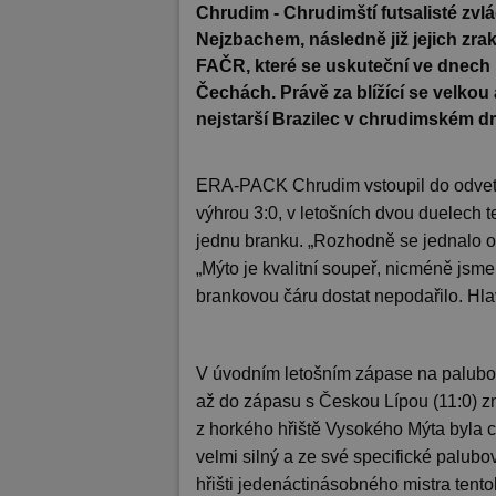
Chrudim - Chrudimští futsalisté zv
Nejzbachem, následně již jejich zra
FAČR, které se uskuteční ve dnech 
Čechách. Právě za blížící se velko
nejstarší Brazilec v chrudimském d
ERA-PACK Chrudim vstoupil do odvetn
výhrou 3:0, v letošních dvou duelech
jednu branku. „Rozhodně se jednalo o
„Mýto je kvalitní soupeř, nicméně jsme
brankovou čáru dostat nepodařilo. Hlavní
V úvodním letošním zápase na palubov
až do zápasu s Českou Lípou (11:0) zn
z horkého hřiště Vysokého Mýta byla 
velmi silný a ze své specifické palu
hřišti jedenáctinásobného mistra tento