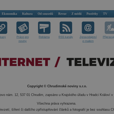
Ekonomika
Kultura
Od sousedů
Revue
Z médií
Postřehy
TV
kazy
Práce pro
Reklama
RSS kanály
Zpravodajství
Připravu
noviny
e-mailem
Copyright © Chrudimské noviny s.r.o.
vo nám. 12, 537 01 Chrudim, zapsáno u Krajského úřadu v Hradci Královí v 
Všechna práva vyhrazena.
evzetí, šíření či dalšího zpřístupňování článků a fotografií je bez souhlasu