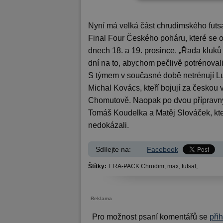
Nyní má velká část chrudimského futsa
Final Four Českého poháru, které se 
dnech 18. a 19. prosince. „Řada kluků
dní na to, abychom pečlivě potrénoval
S týmem v současné době netrénují Lu
Michal Kovács, kteří bojují za českou v
Chomutově. Naopak po dvou přípravný
Tomáš Koudelka a Matěj Slováček, kteř
nedokázali.
Sdílejte na:
Facebook
Štítky:
ERA-PACK Chrudim,
max,
futsal,
Reklama
Pro možnost psaní komentářů se
při