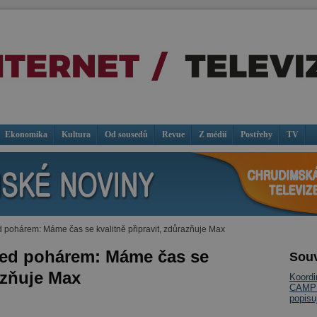
Ekonomika
Kultura
Od sousedů
Revue
Z médií
Postřehy
TV
 pohárem: Máme čas se kvalitně připravit, zdůrazňuje Max
řed pohárem: Máme čas se
Souv
razňuje Max
Koord
CAMP m
popisu