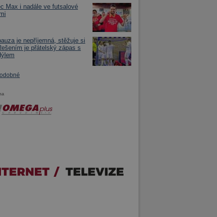
ec Max i nadále ve futsalové
mi
pauza je nepříjemná, stěžuje si
ešením je přátelský zápas s
dýlem
podobné
ma