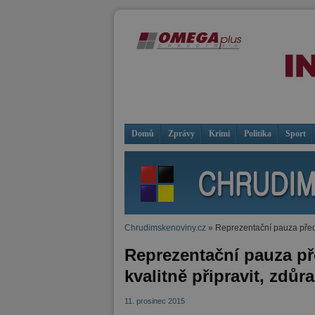
Domů
Zprávy
Krimi
Politika
Sport
Chrudimskenoviny.cz
» Reprezentační pauza před
Reprezentační pauza p
kvalitně připravit, zdů
11. prosinec 2015