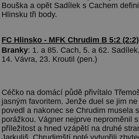
Bouška a opět Sadílek s Cachem definiti
Hlinsku tři body.
FC Hlinsko - MFK Chrudim B 5:2 (2:2)
Branky
: 1. a 85. Cach, 5. a 62. Sadíle
14. Vávra, 23. Kroutil (pen.)
Céčko na domácí půdě přivítalo Třemoš
jasným favoritem. Jenže duel se jim ne 
povedl a nakonec se Chrudim musela sm
porážkou. Vágner nejprve neproměnil s
příležitost a hned vzápětí na druhé stra
Jarkuliš. Chrudimští poté vytvořili zby