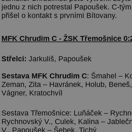
jednu z nich potrestal Papoušek. C-tým 
přišel o kontakt s prvními Bítovany.
MFK Chrudim C - ŽSK Třemošnice 0:2
Střelci:
Jarkuliš, Papoušek
Sestava MFK Chrudim C
: Šmahel – Ko
Zeman, Zita – Havránek, Holub, Beneš
Vágner, Kratochvíl
Sestava Třemošnice: Luňáček – Rychn
Rychnovský V., Culek, Kalina – Jableční
V., Papoušek – Šebek, Tichý