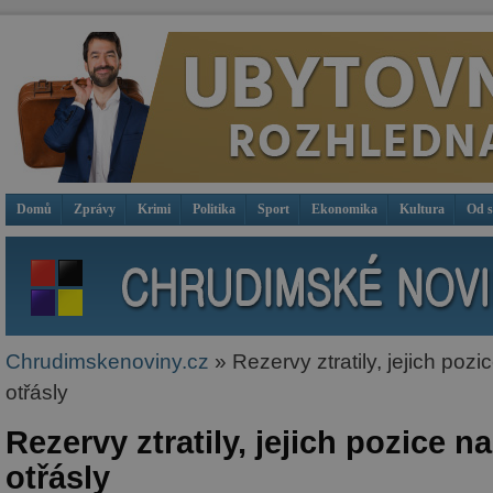
Domů
Zprávy
Krimi
Politika
Sport
Ekonomika
Kultura
Od 
Chrudimskenoviny.cz
» Rezervy ztratily, jejich pozic
otřásly
Rezervy ztratily, jejich pozice na
otřásly