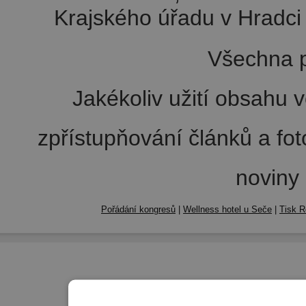
Krajského úřadu v Hradci 
Všechna p
Jakékoliv užití obsahu v
zpřístupňování článků a fo
noviny
Pořádání kongresů
|
Wellness hotel u Seče
|
Tisk R