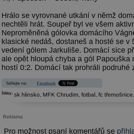
Hrálo se vyrovnané utkání v němž domá
nechtěli hrát. Soupeř byl ve všem aktivn
Neproměněná gólovka domácího Vágn
klasické nedáš, dostaneš a hosté se v 5
vedení gólem Jarkuliše. Domácí sice pře
ale opět hloupá chyba a gól Papouška 
hostí 0:2. Domácí tak prohráli podruhé
Sdílejte na:
Facebook
Štítky:
sk hlinsko,
MFK Chrudim,
fotbal,
fc třemošnice
Reklama
Pro možnost psaní komentářů se
přihl