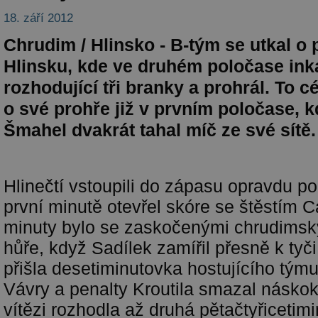
18. září 2012
Chrudim / Hlinsko - B-tým se utkal o 
Hlinsku, kde ve druhém poločase ink
rozhodující tři branky a prohrál. To 
o své prohře již v prvním poločase, 
Šmahel dvakrát tahal míč ze své sítě.
Hlinečtí vstoupili do zápasu opravdu po 
první minutě otevřel skóre se štěstím C
minuty bylo se zaskočenými chrudimský
hůře, když Sadílek zamířil přesně k tyč
přišla desetiminutovka hostujícího týmu
Vávry a penalty Kroutila smazal náskok
vítězi rozhodla až druhá pětačtyřicetim