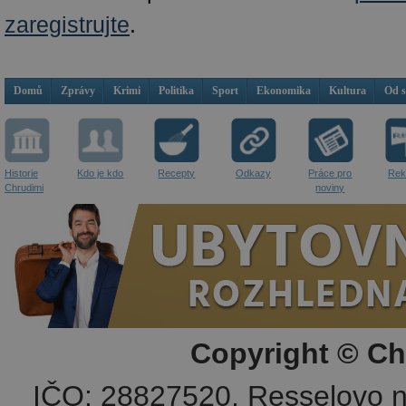
zaregistrujte
.
Domů
Zprávy
Krimi
Politika
Sport
Ekonomika
Kultura
Od 
Historie
Kdo je kdo
Recepty
Odkazy
Práce pro
Rek
Chrudimi
noviny
Copyright © Ch
IČO: 28827520, Resselovo n