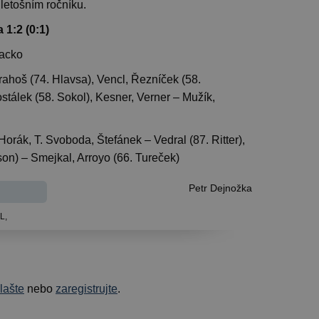
 letošním ročníku.
1:2 (0:1)
Lacko
ahoš (74. Hlavsa), Vencl, Řezníček (58.
ostálek (58. Sokol), Kesner, Verner – Mužík,
Horák, T. Svoboda, Štefánek – Vedral (87. Ritter),
son) – Smejkal, Arroyo (66. Tureček)
Petr Dejnožka
L,
hlašte
nebo
zaregistrujte
.