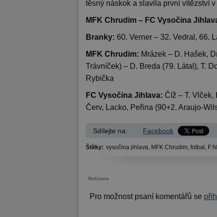
těsný náskok a slavila první vítězství v
MFK Chrudim – FC Vysočina Jihlava 
Branky:
60. Verner – 32. Vedral, 66. 
MFK Chrudim:
Mrázek – D. Hašek, Dr
Trávníček) – D. Breda (79. Látal), T. D
Rybička
FC Vysočina Jihlava:
Číž – T. Vlček, 
Červ, Lacko, Peřina (90+2. Araujo-Wil
Sdílejte na:
Facebook
Štítky:
vysočina jihlava,
MFK Chrudim,
fotbal,
F:N
Reklama
Pro možnost psaní komentářů se
při