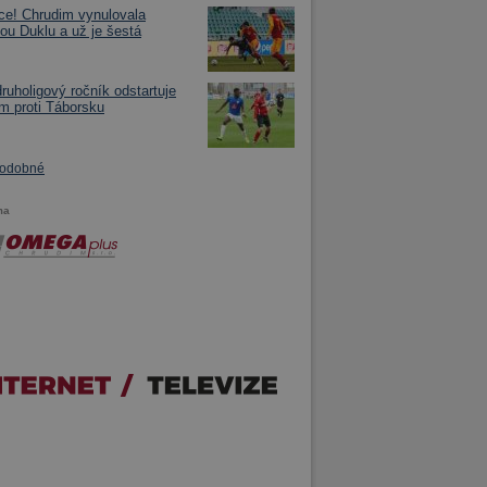
e! Chrudim vynulovala
ou Duklu a už je šestá
druholigový ročník odstartuje
m proti Táborsku
podobné
ma