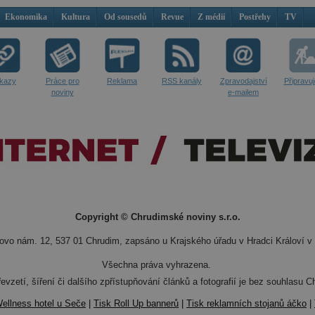
Ekonomika
Kultura
Od sousedů
Revue
Z médií
Postřehy
TV
kazy
Práce pro
Reklama
RSS kanály
Zpravodajství
Připravu
noviny
e-mailem
Copyright © Chrudimské noviny s.r.o.
vo nám. 12, 537 01 Chrudim, zapsáno u Krajského úřadu v Hradci Královí v 
Všechna práva vyhrazena.
evzetí, šíření či dalšího zpřístupňování článků a fotografií je bez souhlasu
ellness hotel u Seče
|
Tisk Roll Up bannerů
|
Tisk reklamních stojanů áčko
|