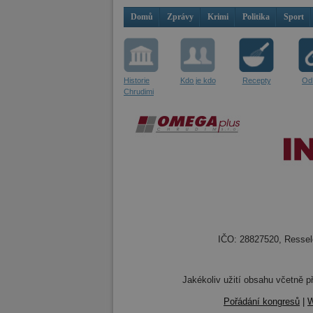
Domů
Zprávy
Krimi
Politika
Sport
Historie
Kdo je kdo
Recepty
Od
Chrudimi
IČO: 28827520, Resselo
Jakékoliv užití obsahu včetně př
Pořádání kongresů
|
W