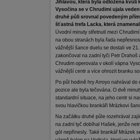
Jihlavou, která byla odložena kvůli 
Vysočina se v Chrudimi ujala vedení 
druhé půli srovnal povedeným pří
šťastná trefa Lacka, která znamenal
Úvodní minuty střetnutí mezi Chrudimí 
na obou stranách byla řada nepřesnost
vážnější šance duelu se dostali ve 21.
zakončoval na zadní tyči Petr Drahoš 
Chrudim operovala v okolí vápna Vysoč
vážnější centr a více ohrozit branku s
Po půl hodině hry Arroyo nahrával do o
pozice ale byla tečována. O dvě minut
standardní situace, na jeho centr si n
svou hlavičkou brankáři Mrázkovi šanci
Na začátku druhé půle rozehrával zají
na zadní tyč dobíhal Hašek, jenže netr
gól nepřinesly. Také brankář Mrázek s
vápně balon na Vedrala, který ve vylo