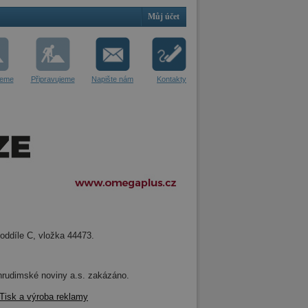
Můj účet
jeme
Připravujeme
Napište nám
Kontakty
oddíle C, vložka 44473.
 Chrudimské noviny a.s. zakázáno.
Tisk a výroba reklamy