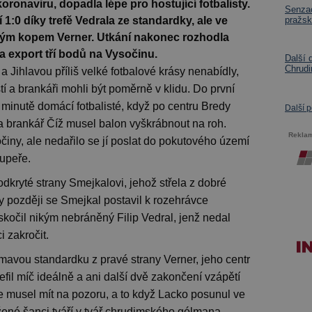
koronaviru, dopadla lépe pro hostující fotbalisty.
Senzac
1:0 díky trefě Vedrala ze standardky, ale ve
pražsk
mým kopem Verner. Utkání nakonec rozhodla
a export tří bodů na Vysočinu.
Další 
Chrudi
a Jihlavou příliš velké fotbalové krásy nenabídly,
í a brankáři mohli být poměrně v klidu. Do první
 minutě domácí fotbalisté, když po centru Bredy
Další 
a brankář Číž musel balon vyškrábnout na roh.
Rekla
iny, ale nedařilo se jí poslat do pokutového území
oupeře.
dkryté strany Smejkalovi, jehož střela z dobré
y později se Smejkal postavil k rozehrávce
askočil nikým nebráněný Filip Vedral, jenž nedal
 zakročit.
mavou standardku z pravé strany Verner, jeho centr
efil míč ideálně a ani další dvě zakončení vzápětí
e musel mít na pozoru, a to když Lacko posunul ve
žené šanci tváří v tvář chrudimského gólmana