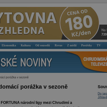
Ekonomika
Kultura
Od sousedů
Revue
Z médií
Postřehy
TV
omácí porážka v sezoně
í domácí porážka v sezoně
Souv
Do jar
Jihlav
 FORTUNA národní ligy mezi Chrudimí a