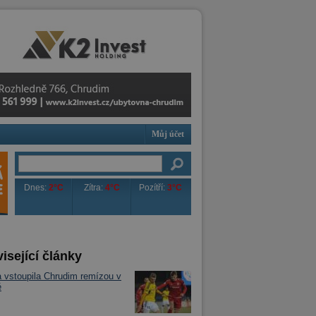
Můj účet
Dnes:
2°C
Zítra:
4°C
Pozítří:
3°C
isející články
a vstoupila Chrudim remízou v
ě