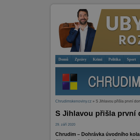
Domů
Zprávy
Krimi
Politika
Sport
Chrudimskenoviny.cz
» S Jihlavou přišla první d
S Jihlavou přišla prvn
29. září 2020
Chrudim – Dohrávka úvodního kola