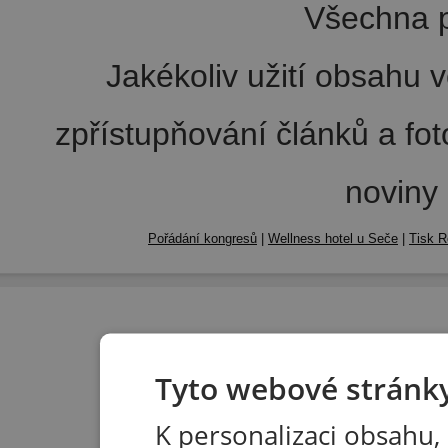
Všechna p
Jakékoliv užití obsahu v
zpřístupňování článků a fo
noviny
Pořádání kongresů
|
Wellness hotel u Seče
|
Tisk R
Tyto webové stránky
K personalizaci obsahu,