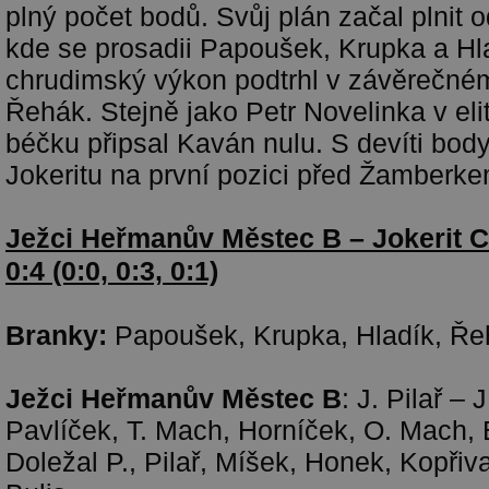
plný počet bodů. Svůj plán začal plnit o
kde se prosadii Papoušek, Krupka a Hla
chrudimský výkon podtrhl v závěrečném 
Řehák. Stejně jako Petr Novelinka v elit
béčku připsal Kaván nulu. S devíti body
Jokeritu na první pozici před Žamberke
Ježci Heřmanův Městec B – Jokerit 
0:4 (0:0, 0:3, 0:1)
Branky:
Papoušek, Krupka, Hladík, Ře
Ježci Heřmanův Městec B
: J. Pilař –
Pavlíček, T. Mach, Horníček, O. Mach,
Doležal P., Pilař, Míšek, Honek, Kopřiv