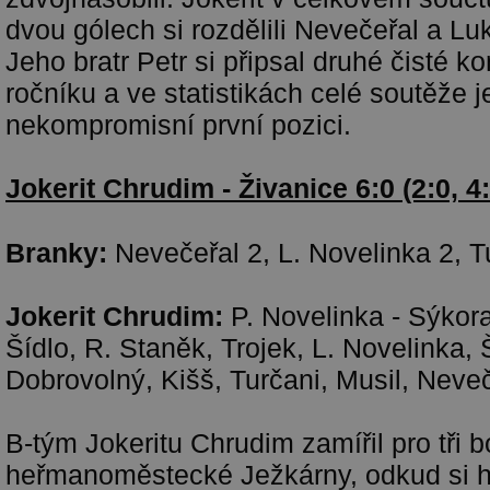
dvou gólech si rozdělili Nevečeřal a Lu
Jeho bratr Petr si připsal druhé čisté k
ročníku a ve statistikách celé soutěže j
nekompromisní první pozici.
Jokerit Chrudim - Živanice 6:0 (2:0, 4:
Branky:
Nevečeřal 2, L. Novelinka 2, Tu
Jokerit Chrudim:
P. Novelinka - Sýkor
Šídlo, R. Staněk, Trojek, L. Novelinka, 
Dobrovolný, Kišš, Turčani, Musil, Neveč
B-tým Jokeritu Chrudim zamířil pro tři 
heřmanoměstecké Ježkárny, odkud si h