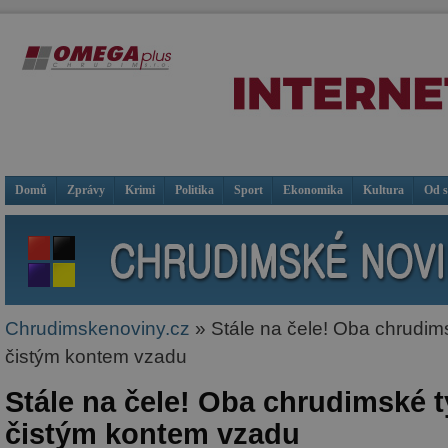
Domů
Zprávy
Krimi
Politika
Sport
Ekonomika
Kultura
Od 
Chrudimskenoviny.cz
» Stále na čele! Oba chrudim
čistým kontem vzadu
Stále na čele! Oba chrudimské 
čistým kontem vzadu