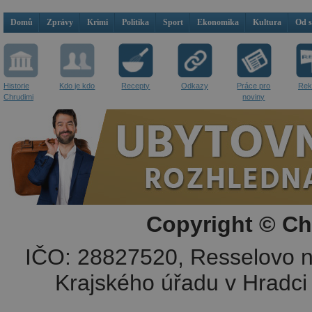
Domů
Zprávy
Krimi
Politika
Sport
Ekonomika
Kultura
Od 
Historie
Kdo je kdo
Recepty
Odkazy
Práce pro
Rek
Chrudimi
noviny
Copyright © Ch
IČO: 28827520, Resselovo n
Krajského úřadu v Hradci 