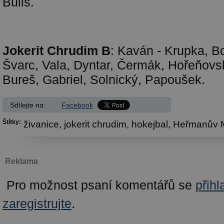
Bulis.
Jokerit Chrudim B
: Kaván - Krupka, B
Švarc, Vala, Dyntar, Čermák, Hořeňovsk
Bureš, Gabriel, Solnický, Papoušek.
Sdílejte na:
Facebook
Štítky:
živanice,
jokerit chrudim,
hokejbal,
Heřmanův M
Reklama
Pro možnost psaní komentářů se
přihl
zaregistrujte
.