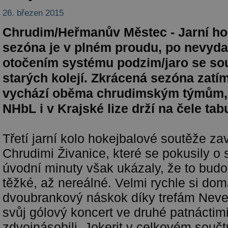
26. březen 2015
Chrudim/Heřmanův Městec - Jarní ho
sezóna je v plném proudu, po nevyd
otočením systému podzim/jaro se sou
starých kolejí. Zkrácená sezóna zatí
vychází oběma chrudimským týmům, k
NHbL i v Krajské lize drží na čele tab
Třetí jarní kolo hokejbalové soutěže za
Chrudimi Živanice, které se pokusily o
úvodní minuty však ukázaly, že to bud
těžké, až nereálné. Velmi rychle si dom
dvoubrankový náskok díky trefám Neve
svůj gólový koncert ve druhé patnáctim
zdvojnásobili. Jokerit v celkovém součtu