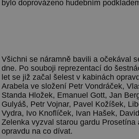
bylo doprovázeno hudebním podklade
Všichni se náramně bavili a očekával s
dne. Po souboji reprezentací do šestná
let se již začal šelest v kabinách opra
Arabela ve složení
Petr Vondráček, Vla
Standa Hložek, Emanuel Gott, Jan Berg
Gulyáš, Petr Vojnar, Pavel Kožíšek, Lib
Vydra, Ivo Knoflíček, Ivan Hašek, Davi
Zelenka vyzval starou gardu Prosetína 
opravdu na co dívat.