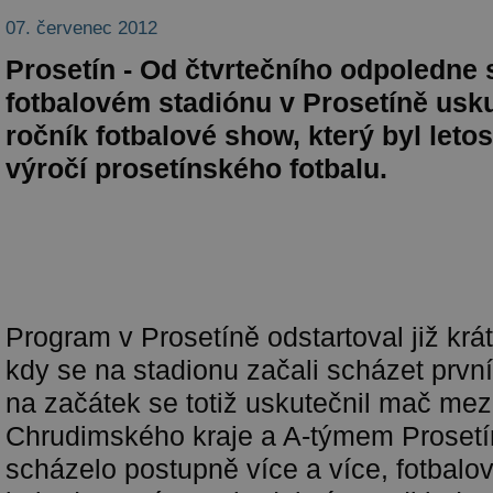
07. červenec 2012
Prosetín - Od čtvrtečního odpoledne 
fotbalovém stadiónu v Prosetíně usku
ročník fotbalové show, který byl leto
výročí prosetínského fotbalu.
Program v Prosetíně odstartoval již krá
kdy se na stadionu začali scházet první
na začátek se totiž uskutečnil mač me
Chrudimského kraje a A-týmem Prosetí
scházelo postupně více a více, fotbalo