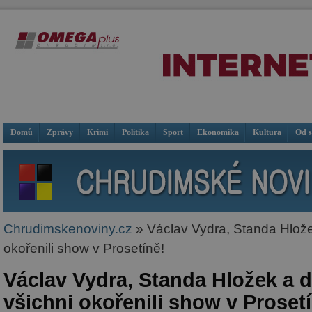
Domů
Zprávy
Krimi
Politika
Sport
Ekonomika
Kultura
Od 
Chrudimskenoviny.cz
» Václav Vydra, Standa Hložek 
okořenili show v Prosetíně!
Václav Vydra, Standa Hložek a da
všichni okořenili show v Proset