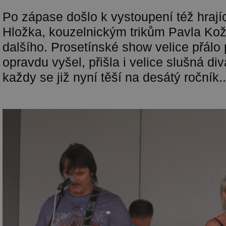
Po zápase došlo k vystoupení též hrají
Hložka, kouzelnickým trikům Pavla Ko
dalšího. Prosetínské show velice přálo
opravdu vyšel, přišla i velice slušná di
každy se již nyní těší na desátý ročník..