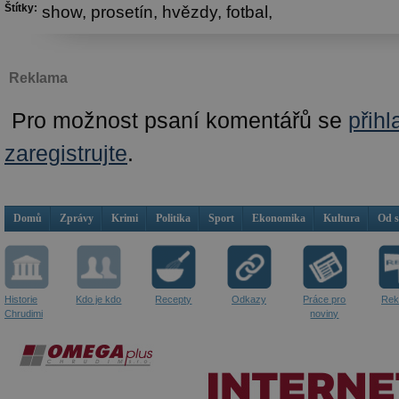
Štítky:
show,
prosetín,
hvězdy,
fotbal,
Reklama
Pro možnost psaní komentářů se
přihl
zaregistrujte
.
Domů
Zprávy
Krimi
Politika
Sport
Ekonomika
Kultura
Od 
Historie
Kdo je kdo
Recepty
Odkazy
Práce pro
Rek
Chrudimi
noviny