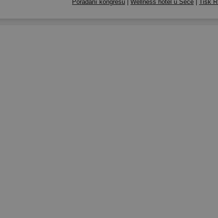
Pořádání kongresů
|
Wellness hotel u Seče
|
Tisk R