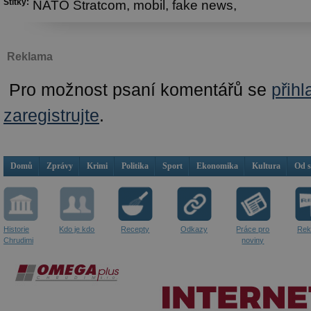
Štítky:
NATO Stratcom,
mobil,
fake news,
Reklama
Pro možnost psaní komentářů se
přihl
zaregistrujte
.
Domů
Zprávy
Krimi
Politika
Sport
Ekonomika
Kultura
Od 
Historie
Kdo je kdo
Recepty
Odkazy
Práce pro
Rek
Chrudimi
noviny