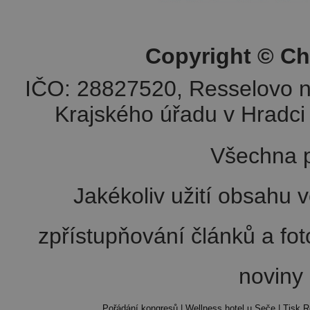
Copyright © Ch
IČO: 28827520, Resselovo n
Krajského úřadu v Hradci 
Všechna p
Jakékoliv užití obsahu v
zpřístupňování článků a fo
noviny
Pořádání kongresů
|
Wellness hotel u Seče
|
Tisk R