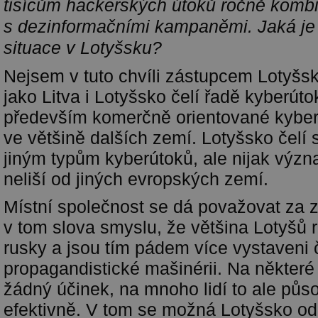
tisícům hackerských útoků ročně kom
s dezinformačními kampaněmi. Jaká je
situace v Lotyšsku?
Nejsem v tuto chvíli zástupcem Lotyšs
jako Litva i Lotyšsko čelí řadě kyberúto
především komerčně orientované kyberú
ve většině dalších zemí. Lotyšsko čelí
jiným typům kyberútoků, ale nijak výz
neliší od jiných evropských zemí.
Místní společnost se dá považovat za zr
v tom slova smyslu, že většina Lotyšů 
rusky a jsou tím pádem více vystaveni č
propagandistické mašinérii. Na někter
žádný účinek, na mnoho lidí to ale půs
efektivně. V tom se možná Lotyšsko od