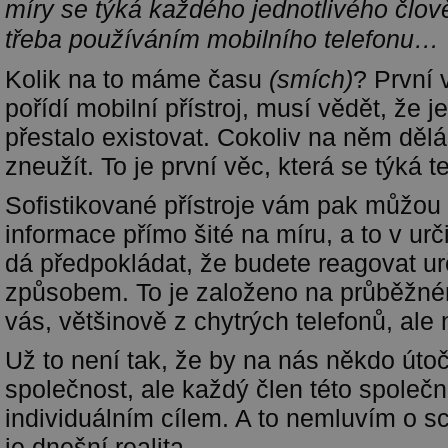
míry se týká každého jednotlivého člově
třeba používáním mobilního telefonu…
Kolik na to máme času
(smích)
? První 
pořídí mobilní přístroj, musí vědět, že 
přestalo existovat. Cokoliv na něm dě
zneužít. To je první věc, která se týká t
Sofistikované přístroje vám pak můžou
informace přímo šité na míru, a to v urč
dá předpokládat, že budete reagovat ur
způsobem. To je založeno na průběžném
vás, většinově z chytrých telefonů, ale 
Už to není tak, že by na nás někdo útoč
společnost, ale každý člen této společ
individuálním cílem. A to nemluvím o sci
je dnešní realita.