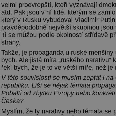
velmi proevropští, kteří vyznávají dmok
atd. Pak jsou v ní lidé, kterým se zamlo
který v Rusku vybudoval Vladimir Putin
pravděpodobně největší skupinou jsou t
Ti se můžou podle okolností střídavě př
strany.
Takže, je propaganda u ruské menšiny
bych. Ale jistá míra „ruského narativu“
řekl bych, že je to ve větší míře, než j
V této souvislosti se musím zeptat i n
republiku. Liší se nějak témata propag
Pobaltí od zbytku Evropy nebo konkrét
Česka?
Myslím, že ty narativy nebo témata se pří