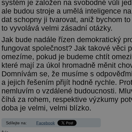
systém je založen na svobodné vůli jed
ale budou stroje a umělá inteligence n
dat schopny ji tvarovat, aniž bychom to
to vyvolává velmi zásadní otázky.
Jak bude nadále řízen demokratický p
fungovat společnost? Jak takové věci 
omezíme, pokud je budeme chtít omezi
které mají za úkol hromadně měnit ch
Domnívám se, že musíme s odpověďmi 
a jejich řešením přijít hodně rychle. Pr
nemluvím o vzdálené budoucnosti. Mlu
číhá za rohem, respektive výzkumy potvr
doba je velmi, velmi blízko.
Sdílejte na:
Facebook