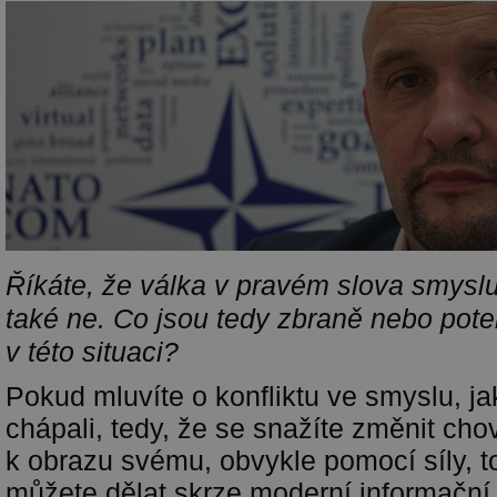
Říkáte, že válka v pravém slova smyslu 
také ne. Co jsou tedy zbraně nebo pote
v této situaci?
Pokud mluvíte o konfliktu ve smyslu, j
chápali, tedy, že se snažíte změnit cho
k obrazu svému, obvykle pomocí síly, t
můžete dělat skrze moderní informační 