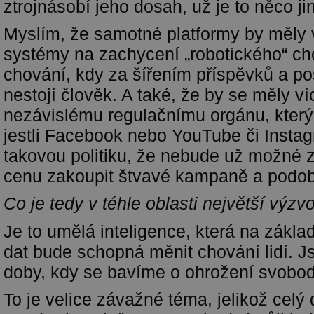
ztrojnásobí jeho dosah, už je to něco ji
Myslím, že samotné platformy by měly v
systémy na zachycení „robotického“ ch
chování, kdy za šířením příspěvků a po
nestojí člověk. A také, že by se měly víc
nezávislému regulačnímu orgánu, který
jestli Facebook nebo YouTube či Instag
takovou politiku, že nebude už možné 
cenu zakoupit štvavé kampaně a podo
Co je tedy v téhle oblasti největší vý
Je to umělá inteligence, která na zákl
dat bude schopná měnit chování lidí. 
doby, kdy se bavíme o ohrožení svobod
To je velice závažné téma, jelikož celý