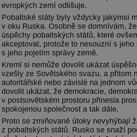
evropkých zemí odlišuje.
Pobaltské státy byly vždycky jakýmsi 
v oku Ruska. Osobně se domnívám, že
úspěchy pobaltských států, které ovš
akceptovat, protože to nesouzní s jeh
s jeho pojetím správy země.
Kreml si nemůže dovolit ukázat úspěšné
vzešly ze Sovětského svazu, a přitom 
autoritářské nebo závislé na jednom v
dovolit ukázat, že demokracie, demokr
v postsovětském prostoru přinesla prosp
spokojenou společnost a tak dále.
Proto se zmiňované útoky nevyhýbají
z pobaltských států. Rusko se snaží p