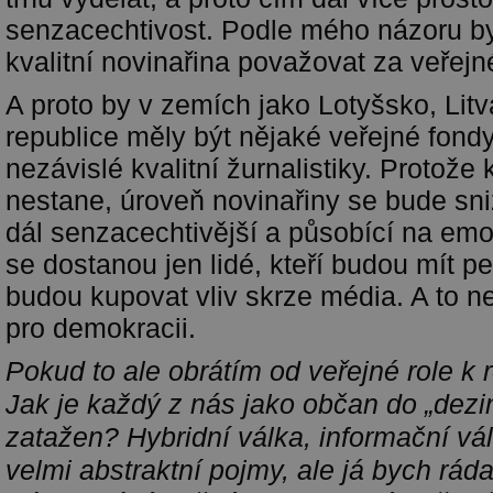
senzacechtivost. Podle mého názoru b
kvalitní novinařina považovat za veřejn
A proto by v zemích jako Lotyšsko, Litv
republice měly být nějaké veřejné fondy
nezávislé kvalitní žurnalistiky. Protože
nestane, úroveň novinařiny se bude sn
dál senzacechtivější a působící na emo
se dostanou jen lidé, kteří budou mít pe
budou kupovat vliv skrze média. A to n
pro demokracii.
Pokud to ale obrátím od veřejné role k ro
Jak je každý z nás jako občan do „dezi
zatažen? Hybridní válka, informační vál
velmi abstraktní pojmy, ale já bych ráda