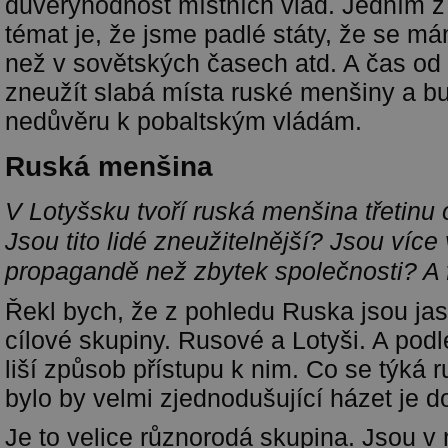
důvěryhodnost místních vlád. Jedním z
témat je, že jsme padlé státy, že se 
než v sovětských časech atd. A čas od
zneužít slabá místa ruské menšiny a bu
nedůvěru k pobaltským vládám.
Ruská menšina
V Lotyšsku tvoří ruská menšina třetinu 
Jsou tito lidé zneužitelnější? Jsou více
propagandě než zbytek společnosti? A 
Řekl bych, že z pohledu Ruska jsou ja
cílové skupiny. Rusové a Lotyši. A podl
liší způsob přístupu k nim. Co se týká 
bylo by velmi zjednodušující házet je d
Je to velice různorodá skupina. Jsou v ní