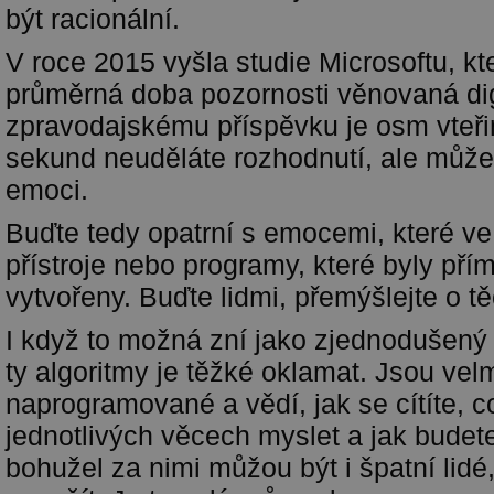
být racionální.
V roce 2015 vyšla studie Microsoftu, kte
průměrná doba pozornosti věnovaná di
zpravodajskému příspěvku je osm vteř
sekund neuděláte rozhodnutí, ale můžet
emoci.
Buďte tedy opatrní s emocemi, které ve
přístroje nebo programy, které byly pří
vytvořeny. Buďte lidmi, přemýšlejte o t
I když to možná zní jako zjednodušený
ty algoritmy je těžké oklamat. Jsou vel
naprogramované a vědí, jak se cítíte, c
jednotlivých věcech myslet a jak budet
bohužel za nimi můžou být i špatní lidé