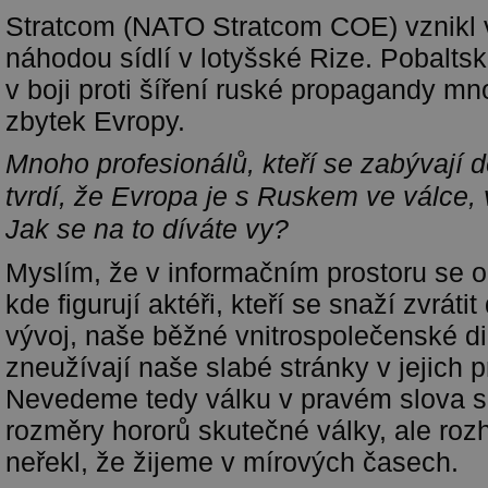
Stratcom (NATO Stratcom COE) vznikl 
náhodou sídlí v lotyšské Rize. Pobaltsk
v boji proti šíření ruské propagandy m
zbytek Evropy.
Mnoho profesionálů, kteří se zabývají 
tvrdí, že Evropa je s Ruskem ve válce, v
Jak se na to díváte vy?
Myslím, že v informačním prostoru se o
kde figurují aktéři, kteří se snaží zvráti
vývoj, naše běžné vnitrospolečenské di
zneužívají naše slabé stránky v jejich 
Nevedeme tedy válku v pravém slova 
rozměry hororů skutečné války, ale ro
neřekl, že žijeme v mírových časech.