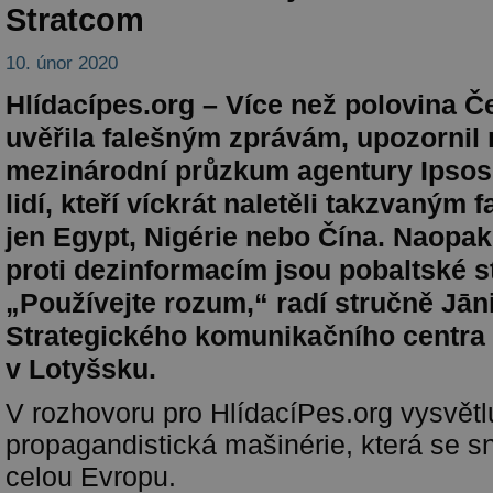
Stratcom
10. únor 2020
Hlídacípes.org – Více než polovina 
uvěřila falešným zprávám, upozornil
mezinárodní průzkum agentury Ipsos.
lidí, kteří víckrát naletěli takzvaným
jen Egypt, Nigérie nebo Čína. Naopak
proti dezinformacím jsou pobaltské st
„Používejte rozum,“ radí stručně Jāni
Strategického komunikačního centra
v Lotyšsku.
V rozhovoru pro HlídacíPes.org vysvětlu
propagandistická mašinérie, která se s
celou Evropu.