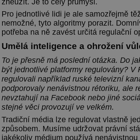
zneužít. Je to celý průmysl.
Pro jednotlivé lidi je ale samozřejmě tě
nemožné, tyto algoritmy porazit. Domní
potřeba na ně zavést určitá regulační o
Umělá inteligence a ohrožení vů
To je přesně má poslední otázka. Do ja
být jednotlivé platformy regulovány? V P
regulovali například ruské televizní kaná
podporovaly nenávistnou rétoriku, ale r
nevztahují na Facebook nebo jiné sociál
stejné věci provozují ve velkém.
Tradiční média lze regulovat vlastně 
způsobem. Musíme udržovat právní stát
jakékoliv médium používá nenávistnou 