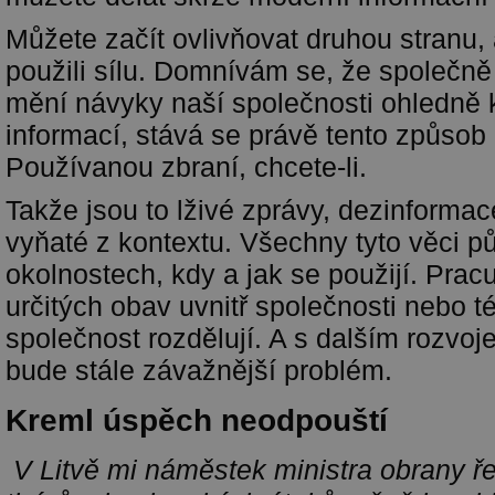
Můžete začít ovlivňovat druhou stranu,
použili sílu. Domnívám se, že společně 
mění návyky naší společnosti ohledně
informací, stává se právě tento způsob 
Používanou zbraní, chcete-li.
Takže jsou to lživé zprávy, dezinformac
vyňaté z kontextu. Všechny tyto věci pů
okolnostech, kdy a jak se použijí. Pracu
určitých obav uvnitř společnosti nebo t
společnost rozdělují. A s dalším rozvoj
bude stále závažnější problém.
Kreml úspěch neodpouští
V Litvě mi náměstek ministra obrany řek