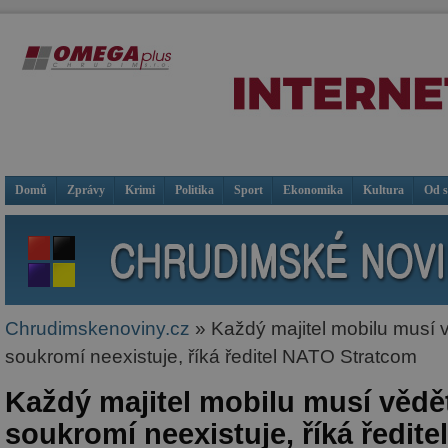
Domů
Zprávy
Krimi
Politika
Sport
Ekonomika
Kultura
Od 
Chrudimskenoviny.cz
» Každý majitel mobilu musí v
soukromí neexistuje, říká ředitel NATO Stratcom
Každý majitel mobilu musí vědět
soukromí neexistuje, říká ředit