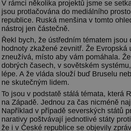
V rámci několika projektů jsme se setkal
jsou protlačována do mediálního prost
republice. Ruská menšina v tomto ohled
nástroj jen částečně.
Řekl bych, že ústředním tématem jsou
hodnoty zkažené zevnitř. Že Evropská 
zneužívá, místo aby vám pomáhala. Že
dobrých časech, v sovětském systému, 
lépe. A že vláda slouží buď Bruselu n
ne skutečným lidem.
To jsou v podstatě stálá témata, která 
na Západě. Jednou za čas nicméně na
Například v případě severských států p
narativy poštvávají jednotlivé státy pro
že i v České republice se objevily zprá