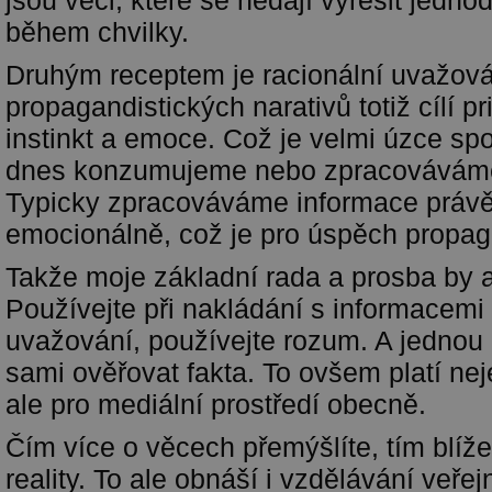
jsou věci, které se nedají vyřešit jedn
během chvilky.
Druhým receptem je racionální uvažová
propagandistických narativů totiž cílí p
instinkt a emoce. Což je velmi úzce spo
dnes konzumujeme nebo zpracováváme
Typicky zpracováváme informace právě 
emocionálně, což je pro úspěch propag
Takže moje základní rada a prosba by a
Používejte při nakládání s informacemi 
uvažování, používejte rozum. A jednou 
sami ověřovat fakta. To ovšem platí ne
ale pro mediální prostředí obecně.
Čím více o věcech přemýšlíte, tím blíž
reality. To ale obnáší i vzdělávání veřej