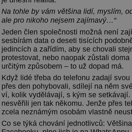
Na tohle by vám většina lidí, myslím, o
ale pro nikoho nejsem zajímavý…“
Jeden člen společnosti možná není zaj
sesbírám data o deseti tisících podobn
jedincích a zařídím, aby se chovali stejn
protestovat, nebo naopak zůstali doma n
určitým způsobem – to už dopad má.
Když lidé třeba do telefonu zadají svou
přes den pohybovali, sdílejí na něm své
ví, kolik vydělávají, s kým se setkávají
nesvěřili jen tak někomu. Jenže přes tel
zcela neznámým osobám vlastně neust
Co se týká chování jednotlivců: Většin
Facebooku, plno jich je na WhatsAppu. 