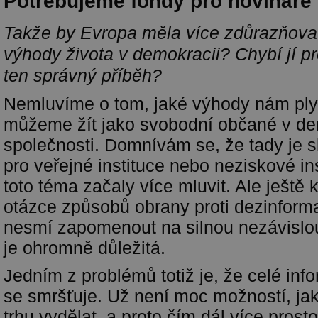
Potřebujeme fondy pro novináře
Takže by Evropa měla více zdůrazňovat
výhody života v demokracii? Chybí jí p
ten správný příběh?
Nemluvíme o tom, jaké výhody nám ply
můžeme žít jako svobodní občané v de
společnosti. Domnívám se, že tady je s
pro veřejné instituce nebo neziskové in
toto téma začaly více mluvit. Ale ještě 
otázce způsobů obrany proti dezinforma
nesmí zapomenout na silnou nezávislou
je ohromně důležitá.
Jedním z problémů totiž je, že celé inf
se smršťuje. Už není moc možností, ja
trhu vydělat, a proto čím dál více prost