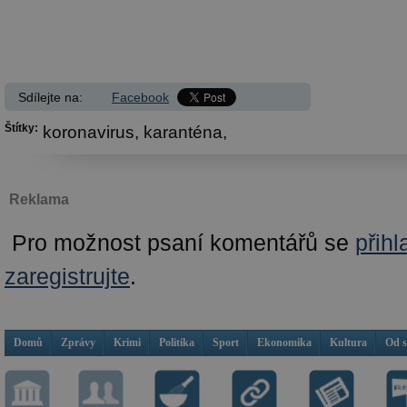
Sdílejte na:
Facebook
Štítky:
koronavirus,
karanténa,
Reklama
Pro možnost psaní komentářů se
přihl
zaregistrujte
.
Domů
Zprávy
Krimi
Politika
Sport
Ekonomika
Kultura
Od 