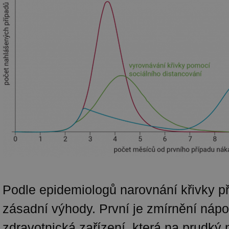
Podle epidemiologů narovnání křivky př
zásadní výhody. První je zmírnění nápo
zdravotnická zařízení, která na prudký 