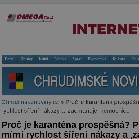
Domů
Zprávy
Krimi
Politika
Sport
Ekonomika
Kultura
Od 
Chrudimskenoviny.cz
» Proč je karanténa prospěšn
rychlost šíření nákazy a ‚zachraňuje‘ nemocnice
Proč je karanténa prospěšná? P
mírní rychlost šíření nákazy a ‚