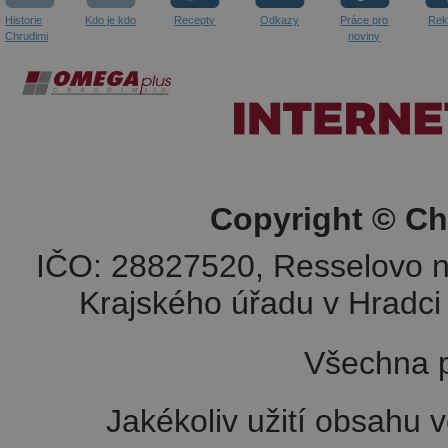
Historie
Kdo je kdo
Recepty
Odkazy
Práce pro
Rek
Chrudimi
noviny
Copyright © Ch
IČO: 28827520, Resselovo n
Krajského úřadu v Hradci 
Všechna p
Jakékoliv užití obsahu v