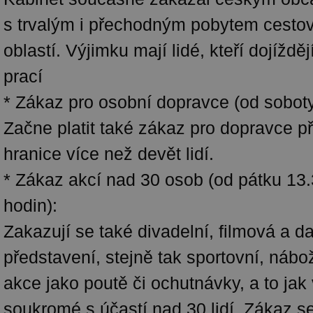
s trvalým i přechodným pobytem cestov
oblastí. Výjimku mají lidé, kteří dojížděj
prací
* Zákaz pro osobní dopravce (od soboty
Začne platit také zákaz pro dopravce p
hranice více než devět lidí.
* Zákaz akcí nad 30 osob (od pátku 13
hodin):
Zakazují se také divadelní, filmová a dal
představení, stejně tak sportovní, nábo
akce jako poutě či ochutnávky, a to jak 
soukromé s účastí nad 30 lidí. Zákaz s