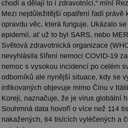
chodí a dělají to i zdravotníci,“ míní Ře
Mezi nejdůležitější opatření řadí právě 
opravdu věc, která funguje. Ukázalo se 
epidemií, ať už to byl SARS, nebo MER
Světová zdravotnická organizace (WH
nevyhlásila šíření nemoci COVID-19 za
nemoc s vysokou incidencí po celém sv
odborníků ale nynější situace, kdy se 
infikovaných objevuje mimo Čínu v Itálii,
Koreji, naznačuje, že je virus globální 
Souhrnná data hovoří o více než 114 tis
nakažených, 64 tisících vyléčených a čt