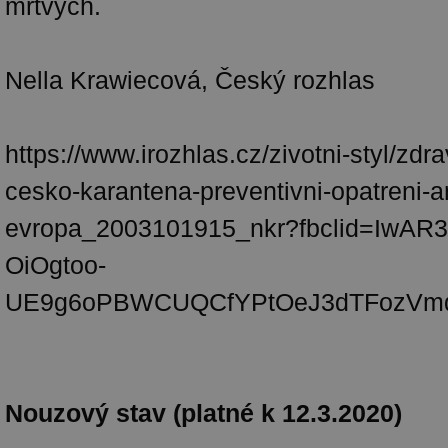
mrtvých.
Nella Krawiecová, Český rozhlas
https://www.irozhlas.cz/zivotni-styl/zdra
cesko-karantena-preventivni-opatreni-a
evropa_2003101915_nkr?fbclid=IwAR3
OiOgtoo-
UE9g6oPBWCUQCfYPtOeJ3dTFozVm
Nouzový stav (platné k 12.3.2020)