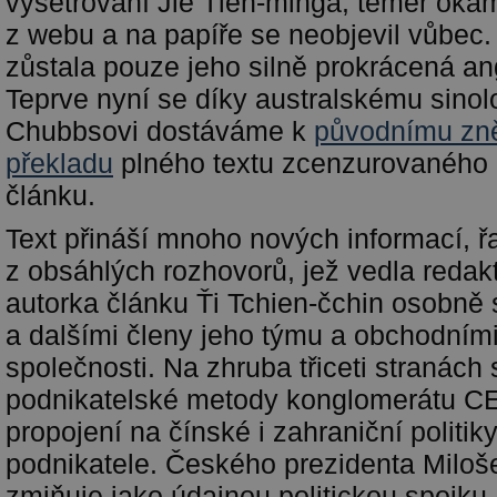
vyšetřování Jie Ťien-minga; téměř okam
z webu a na papíře se neobjevil vůbec
zůstala pouze jeho silně prokrácená an
Teprve nyní se díky australskému sino
Chubbsovi dostáváme k
původnímu zn
překladu
plného textu zcenzurovaného
článku.
Text přináší mnoho nových informací, ř
z obsáhlých rozhovorů, jež vedla redakt
autorka článku Ťi Tchien-čchin osobně 
a dalšími členy jeho týmu a obchodními
společnosti. Na zhruba třiceti stranách 
podnikatelské metody konglomerátu C
propojení na čínské i zahraniční politiky
podnikatele. Českého prezidenta Milo
zmiňuje jako údajnou politickou spojku