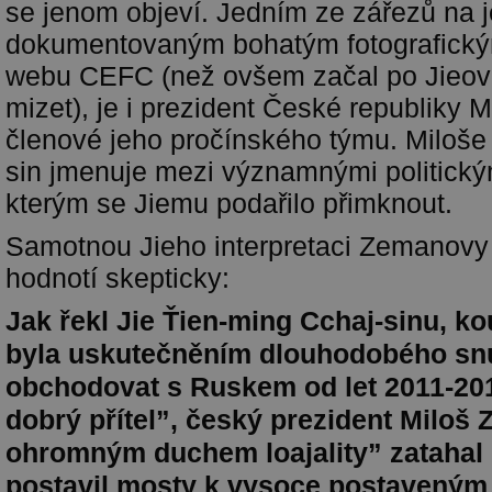
se jenom objeví. Jedním ze zářezů na 
dokumentovaným bohatým fotografický
webu CEFC (než ovšem začal po Jieov
mizet), je i prezident České republiky 
členové jeho pročínského týmu. Miloš
sin jmenuje mezi významnými politickým
kterým se Jiemu podařilo přimknout.
Samotnou Jieho interpretaci Zemanovy 
hodnotí skepticky:
Jak řekl Jie Ťien-ming Cchaj-sinu, k
byla uskutečněním dlouhodobého sn
obchodovat s Ruskem od let 2011-20
dobrý přítel”, český prezident Miloš
ohromným duchem loajality” zatahal 
postavil mosty k vysoce postavený