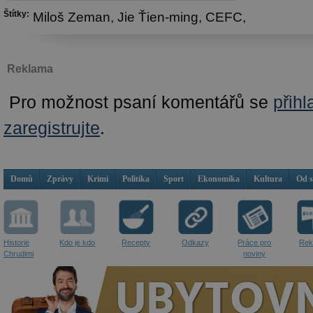
Štítky:
Miloš Zeman,
Jie Ťien-ming,
CEFC,
Reklama
Pro možnost psaní komentářů se
přihl
zaregistrujte
.
Domů
Zprávy
Krimi
Politika
Sport
Ekonomika
Kultura
Od 
Historie
Kdo je kdo
Recepty
Odkazy
Práce pro
Rek
Chrudimi
noviny