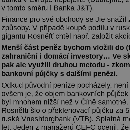
v tomto směru i Banka J&T).
Finance pro své obchody se Jie snažil z
způsoby. V případě koupě podílu v ru
gigantu Rosněfť chtěl např. založit akci
Menší část peněz bychom vložili do (f
zahraniční i domácí investory… Ve s
pak ale využili druhou metodu - zkom
bankovní půjčky s dalšími penězi.
Odkud původní peníze pocházely, není 
ovšem je, že objem bankovních půjček
byl mnohem nižší než v Číně samotné.
Rosněfti šlo o překlenovací půjčku za 
ruské Vneshtorgbank (VTB). Splatná m
let. Jeden z manažerů CEFC ocenil, že