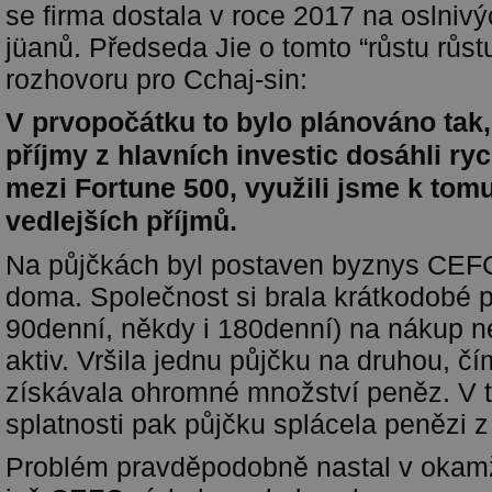
se firma dostala v roce 2017 na oslnivý
jüanů. Předseda Jie o tomto “růstu růstu
rozhovoru pro Cchaj-sin:
V prvopočátku to bylo plánováno ta
příjmy z hlavních investic dosáhli ry
mezi Fortune 500, využili jsme k tomu
vedlejších příjmů.
Na půjčkách byl postaven byznys CEFC 
doma. Společnost si brala krátkodobé 
90denní, někdy i 180denní) na nákup n
aktiv. Vršila jednu půjčku na druhou, č
získávala ohromné množství peněz. V 
splatnosti pak půjčku splácela penězi z 
Problém pravděpodobně nastal v okamži