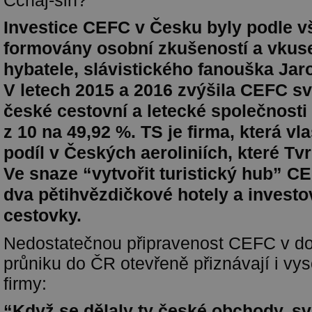
Cchaj-sin?
Investice CEFC v Česku byly podle 
formovány osobní zkušeností a vkuse
hybatele, slávistického fanouška Jar
V letech 2015 a 2016 zvýšila CEFC sv
české cestovní a letecké společnosti
z 10 na 49,92 %. TS je firma, která vla
podíl v Českých aeroliniích, které Tvrd
Ve snaze “vytvořit turistický hub” CE
dva pětihvězdičkové hotely a investo
cestovky.
Nedostatečnou připravenost CEFC v d
průniku do ČR otevřeně přiznávají i vy
firmy:
“Když se dělaly ty české obchody, sv