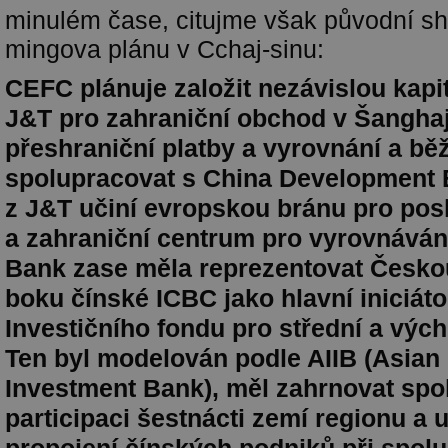
minulém čase, citujme však původní shr
mingova plánu v Cchaj-sinu:
CEFC plánuje založit nezávislou kap
J&T pro zahraniční obchod v Šanghaji
přeshraniční platby a vyrovnání a bě
spolupracovat s China Development 
z J&T učiní evropskou bránu pro pos
a zahraniční centrum pro vyrovnáván
Bank zase měla reprezentovat Česko
boku čínské ICBC jako hlavní iniciáto
Investičního fondu pro střední a výc
Ten byl modelován podle AIIB (Asian 
Investment Bank), měl zahrnovat sp
participaci šestnácti zemí regionu a