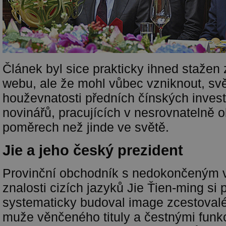
Článek byl sice prakticky ihned stažen
webu, ale že mohl vůbec vzniknout, sv
houževnatosti předních čínských invest
novinářů, pracujících v nesrovnatelně o
poměrech než jinde ve světě.
Jie a jeho český prezident
Provinční obchodník s nedokončeným 
znalosti cizích jazyků Jie Ťien-ming si
systematicky budoval image zcestovalé
muže věnčeného tituly a čestnými funk