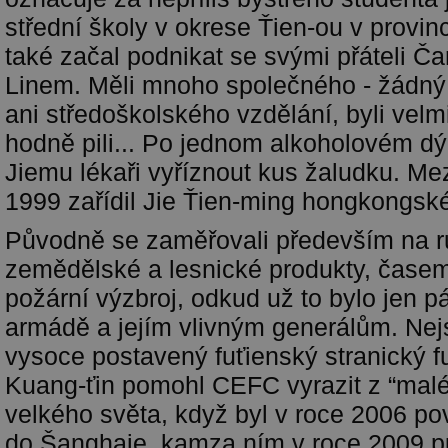
střední školy v okrese Ťien-ou v provinc
také začal podnikat se svými přáteli 
Linem. Měli mnoho společného - žádný
ani středoškolského vzdělání, byli velm
hodně pili... Po jednom alkoholovém d
Jiemu lékaři vyříznout kus žaludku. Mez
1999 zařídil Jie Ťien-ming hongkongské
Původně se zaměřovali především na 
zemědělské a lesnické produkty, časem 
požární výzbroj, odkud už to bylo jen p
armádě a jejím vlivným generálům. Nej
vysoce postavený fuťienský stranický f
Kuang-ťin pomohl CEFC vyrazit z “malé
velkého světa, když byl v roce 2006 po
do Šanghaje, kamza ním v roce 2009 p