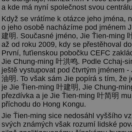
a kde má nyní společnost svou centrálu
Když se vrátíme k otázce jeho jména, 
o jeho osobě nacházíme pod jménem J
建明. Současné jméno, Jie Ťien-ming
až od roku 2009, kdy se přestěhoval d
První, fuťienskou pobočku CEFC zakl
Jie Chung-ming 叶洪鸣. Podle Cchaj-sin
ještě vystupovat pod čtvrtým jménem -
油明. To však sám Jie popírá s tím, že 
je Jie Ťien-ming 叶建明, Jie Chung-m
přezdívka a je Jie Ťien-ming 叶简明 mu ř
příchodu do Hong Kongu.
Jie Ťien-ming sice nedosáhl vyššího vz
svých známých však rozumí lidské pov