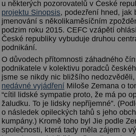
u některých pozorovatelů v České repu
projektu Sinopsis
, podezření hned, jak 
jmenování s několikaměsíčním zpoždě
podzim roku 2015. CEFC vzápětí ohlásil
České republiky vybuduje druhou centr
podnikání.
O důvodech přítomnosti záhadného čí
podnikatele v kolektivu poradců českéh
jsme se nikdy nic bližšího nedozvěděli,
nedávné vyjádření
Miloše Zemana o to
“cítil lidské sympatie proto, že má po o
žaludku. To je lidsky nepříjemné”. (Pod
o následek opileckých tahů s jeho obc
kumpány.) Kromě toho byl Jie podle Z
společnosti, která tady měla zájem o 