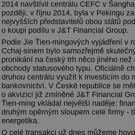
2014 navštívil centrálu CEFC v Šangha
později, v říjnu 2014, byla v Pekingu za
nejvyšších představitelů obou států p
o koupi podílu v J&T Financial Group.
Podle Jie Ťien-mingových vyjádření v 
Cchaj-sinem bylo samozřejmě skutečn
pronikání na český trh něco jiného než 
obchody statusového typu. Oficiálně ch
druhou centrálu využít k investicím do
bankovnictví. V České republice se měl
o akvizici již zmíněné J&T Financial Gr
Ťien-ming vkládal největší naděje: fina
druhým opěrným sloupem celé firmy - t
energetika.
O celé transakci už dnes můžeme hovoř