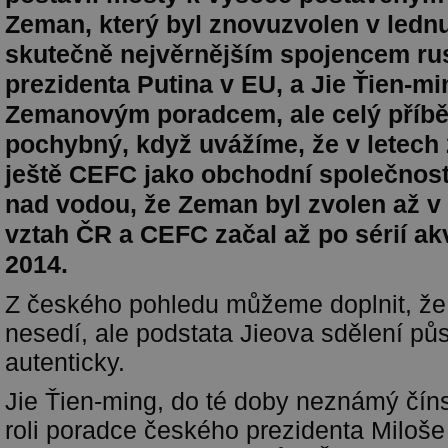
Zeman, který byl znovuzvolen v lednu
skutečně nejvěrnějším spojencem r
prezidenta Putina v EU, a Jie Ťien-mi
Zemanovým poradcem, ale celý příbě
pochybný, když uvážíme, že v letech
ještě CEFC jako obchodní společnost 
nad vodou, že Zeman byl zvolen až v 
vztah ČR a CEFC začal až po sérií akv
2014.
Z českého pohledu můžeme doplnit, že 
nesedí, ale podstata Jieova sdělení pů
autenticky.
Jie Ťien-ming, do té doby neznámý číns
roli poradce českého prezidenta Miloš