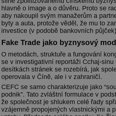
silně zpolitizovanému čínskému byznys
hlavně o image a o důvěru. Proto se rad
aby nakoupil svým manažerům a partn
byty a auta, protože věděl, že mu to zar
investice (v podobě bankovních půjček)
Fake Trade jako byznysový mod
O metodách, struktuře a fungování ko
se v investigativní reportáži Cchaj-sinu
desítkách stránek se rozebírá, jak spo
operovala v Číně, ale i v zahraničí.
CEFC se samo charakterizuje jako “sou
podnik”. Tato zvláštní formulace v pod
že společnost je shlukem celé řady spř
vzájemně propojených vlastnickými a p