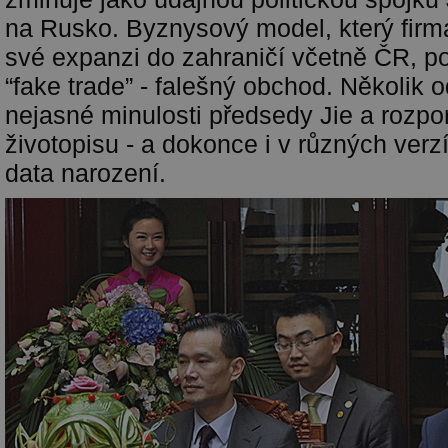
na Rusko. Byznysový model, který firma
své expanzi do zahraničí včetně ČR, po
“fake trade” - falešný obchod. Několik 
nejasné minulosti předsedy Jie a rozpo
životopisu - a dokonce i v různých verz
data narození.