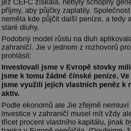
jež CEFC získala, nebyly schopny gene
příjmy, aby půjčky zaplatily. Společnost
neměla kde půjčit další peníze, a tedy 
staré dluhy.
Podobný model růstu na dluh aplikova
zahraničí. Jie v jednom z rozhovorů pro
prohlásil:
Investovali jsme v Evropě stovky mili
jsme k tomu žádné čínské peníze. Ve
jsme využili jejich vlastních peněz k 
aktiv.
Podle ekonomů ale Jie zřejmě nemluví
investice v zahraničí musel mít vždy a
třicet procent vlastního kapitálu, jinak
banka v Evropě nepůjčila. (Doufejme, ž