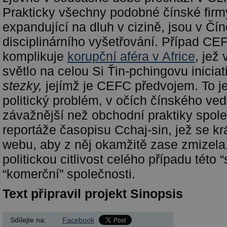
Prakticky všechny podobné čínské firm
expandující na dluh v cizině, jsou v Č
disciplinárního vyšetřování. Případ C
komplikuje
korupční aféra v Africe
, jež
světlo na celou Si Ťin-pchingovu inicia
stezky,
jejímž je CEFC předvojem. To j
politický problém, v očích čínského v
závažnější než obchodní praktiky spol
reportáže časopisu Cchaj-sin, jež se kr
webu, aby z něj okamžitě zase zmizela
politickou citlivost celého případu této
“komerční” společnosti.
Text připravil projekt Sinopsis
Sdílejte na:
Facebook