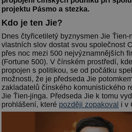
propojení čínských podniků při spolu
projektu Pásmo a stezka.
Kdo je ten Jie?
Dnes čtyřicetiletý byznysmen Jie Ťien-
vlastních slov dostat svou společnost
přes noc mezi 500 nejvýznamnějších fi
(Fortune 500). V čínském prostředí, kd
propojen s politikou, se od počátku spe
možnosti, že je předseda Jie potomke
zakladatelů čínského komunistického 
Jie Ťien-jinga. Předseda Jie k tomu vyda
prohlášení, které
později zopakoval
i v