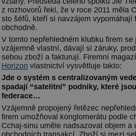
vztahy. Předseda celého spolku Jie Ťi
z rozhovorů řekl, že v roce 2011 měla
sto šéfů, kteří si navzájem vypomáhají 
obchodně.
V tomto nepřehledném klubku firem se j
vzájemně vlastní, dávají si záruky, pro
sebou zboží a fakturují. Firemní magaz
Horizon
vlastnictví vysvětluje takto:
Jde o systém s centralizovaným vede
spadají “satelitní” podniky, které js
federace…
Vzájemně propojený řetězec nepřehled
firem umožňoval konglomerátu podle cha
Cchaj-sinu uměle nadsazovat objem a 
obchodních transakcí. Zboží si mezi s