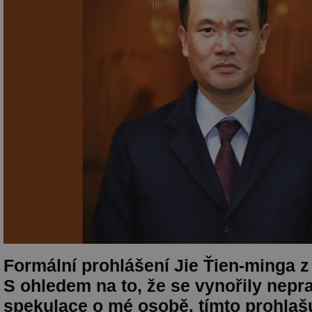
Formální prohlášení Jie Ťien-minga 
S ohledem na to, že se vynořily nepr
spekulace o mé osobě, tímto prohlašu