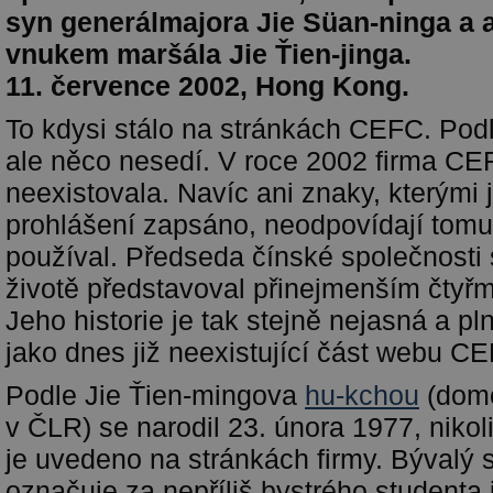
syn generálmajora Jie Süan-ninga a 
vnukem maršála Jie Ťien-jinga.
11. července 2002, Hong Kong.
To kdysi stálo na stránkách CEFC. Podl
ale něco nesedí. V roce 2002 firma CE
neexistovala. Navíc ani znaky, kterými 
prohlášení zapsáno, neodpovídají tomu,
používal. Předseda čínské společnosti 
životě představoval přinejmenším čtyřm
Jeho historie je tak stejně nejasná a pl
jako dnes již neexistující část webu C
Podle Jie Ťien-mingova
hu-kchou
(domo
v ČLR) se narodil 23. února 1977, nikoli
je uvedeno na stránkách firmy. Bývalý 
označuje za nepříliš bystrého studenta 