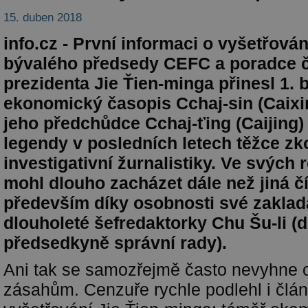
15. duben 2018
info.cz - První informaci o vyšetřován
bývalého předsedy CEFC a poradce 
prezidenta Jie Ťien-minga přinesl 1. 
ekonomický časopis Cchaj-sin (Caixin
jeho předchůdce Cchaj-ťing (Caijing) 
legendy v posledních letech těžce z
investigativní žurnalistiky. Ve svých 
mohl dlouho zacházet dále než jiná 
především díky osobnosti své zaklad
dlouholeté šefredaktorky Chu Šu-li (
předsedkyně správní rady).
Ani tak se samozřejmě často nevyhne 
zásahům. Cenzuře rychle podlehl i člá