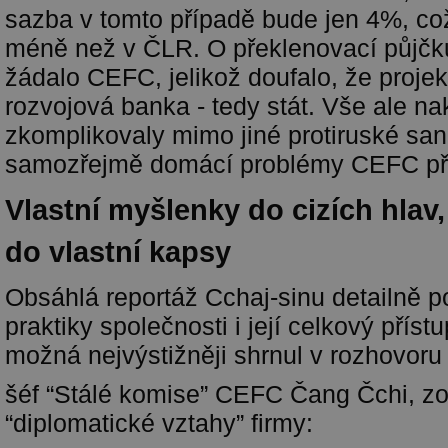
sazba v tomto případě bude jen 4%, c
méně než v ČLR. O překlenovací půjčk
žádalo CEFC, jelikož doufalo, že proje
rozvojová banka - tedy stát. Vše ale n
zkomplikovaly mimo jiné protiruské san
samozřejmě domácí problémy CEFC př
Vlastní myšlenky do cizích hlav,
do vlastní kapsy
Obsáhlá reportáž Cchaj-sinu detailně p
praktiky společnosti i její celkový příst
možná nejvýstižněji shrnul v rozhovoru
šéf “Stálé komise” CEFC Čang Čchi, z
“diplomatické vztahy” firmy: