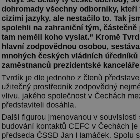
dohromady všechny odborníky, kteří v
cizími jazyky, ale nestačilo to. Tak j
spolehli na zahraniční tým, částečně 
tam neměli koho vyslat.” Kromě Tvrdí
hlavní zodpovědnou osobou, sestáva
mnohých českých vládních úředníků
zaměstnanců prezidentské kanceláře
Tvrdík je dle jednoho z členů předsta
užitečný prostředník zodpovědný nejm
vlivu, jakého společnost v Čechách me
představiteli dosáhla.
Další figurou jmenovanou v souvislosti
budování kontaktů CEFC v Čechách je 
předseda ČSSD Jan Hamáček. Spolu s 