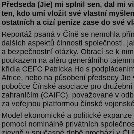
Předseda (Jie) mi splnil sen, dal mi v
ten, kdo umí vložit své vlastní myšl
ostatních a cizí peníze zase do své 
Reportáž psaná v Číně se nemohla pří
dalších aspektů činnosti společnosti, ja
a bezpečnostní otázky. Obrací se k ni
poukazem na aféru generálního tajemn
křídla CEFC Patricka Ho s podplácením 
Africe, nebo na působení předsedy Jie
pobočce Čínské asociace pro družební 
zahraničím (CAIFC), považované v odb
za veřejnou platformou čínské vojensk
Model ekonomické a politické expanze 
pomocí nominálně privátních společnos
zjevně v současné době prochází v ČLR