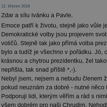
12. březen 2018
Zdar a sílu Ivánku a Pavle.
Emoce patří k životu, stejně jako vůle j
Demokratické volby jsou projevem svo
voličů. Stejně tak jako přímá volba prez
bylo a tudíž je všechno v pořádku. Jó, c
krásnou a chytrou prezidentku, žel tak
nepřišla, tak snad příště *,-).
Nebyl jsem, nejsem a nebudu členem ž
pokud neuznám za dobré - nutné něco t
Podporuji lidi, kterým věřím a rád s nim
všem dobrém pro naši Chrudim. Nehodl