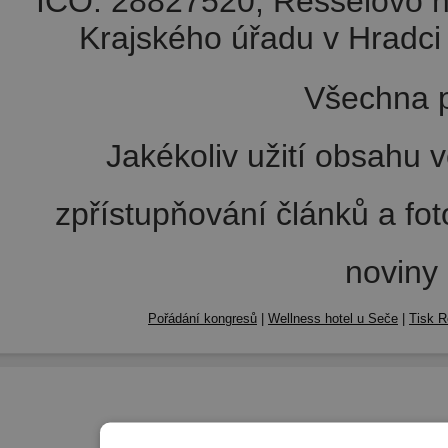
IČO: 28827520, Resselovo n
Krajského úřadu v Hradci 
Všechna p
Jakékoliv užití obsahu v
zpřístupňování článků a fo
noviny
Pořádání kongresů
|
Wellness hotel u Seče
|
Tisk R