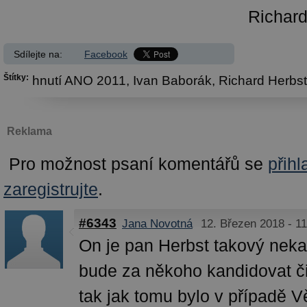
Richard *,
Sdílejte na:
Facebook
Štítky:
hnutí ANO 2011,
Ivan Baborák,
Richard Herbst
Reklama
Pro možnost psaní komentářů se
přihl
zaregistrujte
.
#6343
Jana Novotná
12. Březen 2018 - 11
On je pan Herbst takový neka
bude za někoho kandidovat či
tak jak tomu bylo v případě V