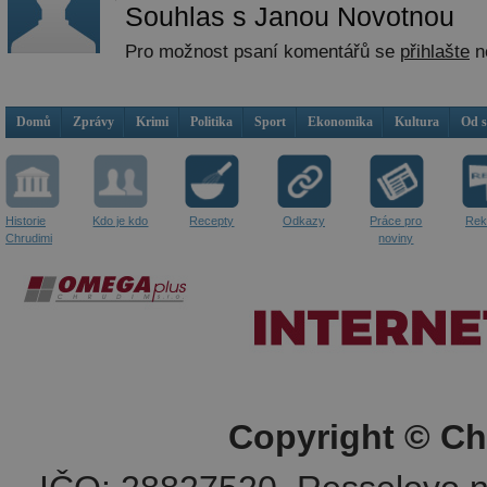
Souhlas s Janou Novotnou
Pro možnost psaní komentářů se
přihlašte
n
Domů
Zprávy
Krimi
Politika
Sport
Ekonomika
Kultura
Od 
Historie
Kdo je kdo
Recepty
Odkazy
Práce pro
Rek
Chrudimi
noviny
Copyright © Ch