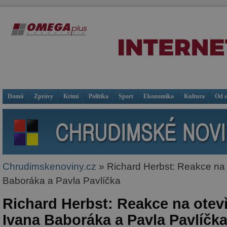
Domů
Zprávy
Krimi
Politika
Sport
Ekonomika
Kultura
Od 
Chrudimskenoviny.cz
» Richard Herbst: Reakce na 
Baboráka a Pavla Pavlíčka
Richard Herbst: Reakce na otev
Ivana Baboráka a Pavla Pavlíčk