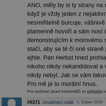
ANO, měly by si ty strany na n
když je vždy jeden z nejaktiv
nesmiřitelně burcuje, vášnivě 
plamenně hovoří a sám nosí 
demonstrujícím k morovému s
stačí, aby se té či oné straně 
ejhle. Pan Herbst hned prohla
nikoho nikdy nekandidoval a 
nikdy nebyl. Jak se vám takový
Pro mě je to morální hnus.
Pro možnost psaní komentářů se
přihlašte
n
#6371
chrudimský rodák
1. Duben 2018 -