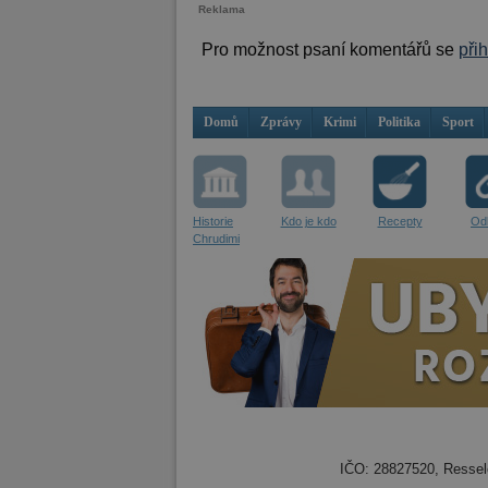
Reklama
Pro možnost psaní komentářů se
při
Domů
Zprávy
Krimi
Politika
Sport
Historie
Kdo je kdo
Recepty
Od
Chrudimi
IČO: 28827520, Resselo