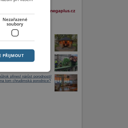
Nezařazené
soubory
í články v rubrice
rníku vznikne nové veřejné
iště s názvem Buřtárna
E PŘIJMOUT
selově náměstí spadl strom
 do komunikace
půlrok přinesl nárůst porodnosti!
 na tom chrudimská porodnice?