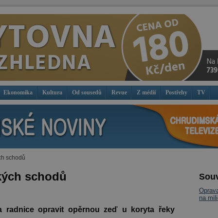
Ekonomika
Kultura
Od sousedů
Revue
Z médií
Postřehy
TV
ch schodů
okých schodů
Souv
Oprava
na mil
 radnice opravit opěrnou zeď u koryta řeky