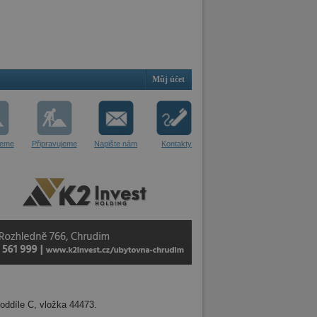
Můj účet
jeme
Připravujeme
Napište nám
Kontakty
oddíle C, vložka 44473.