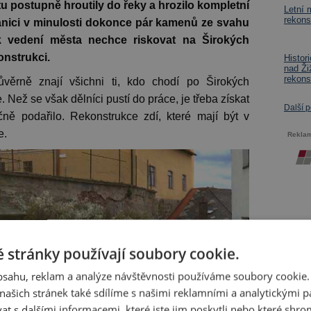
tu postupně hroutily do řeky a hrozilo kompletní
Letní 
rekons
anici v minulosti dokonce pár kamenů ze svahu
k vedení města nechce riskovat na Širokých
onstrukci.
Histor
nad Ž
rekons
ůvěrně znají všichni ti, kdo chodí po Širokých
 Než se však dělníci pustí do práce, je třeba získat
Další 
ně podařilo. Rekonstrukce zdí, které mají být v
e.
Rekla
 stránky používají soubory cookie.
obsahu, reklam a analýze návštěvnosti používáme soubory cookie.
ašich stránek také sdílíme s našimi reklamními a analytickými par
 s dalšími informacemi, které jste jim poskytli nebo které shro