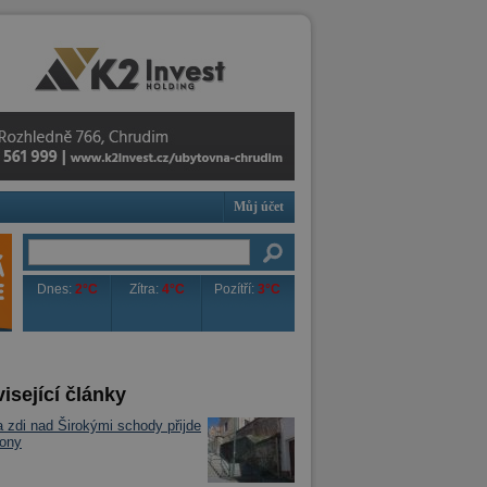
Můj účet
Dnes:
2°C
Zítra:
4°C
Pozítří:
3°C
isející články
 zdi nad Širokými schody přijde
iony