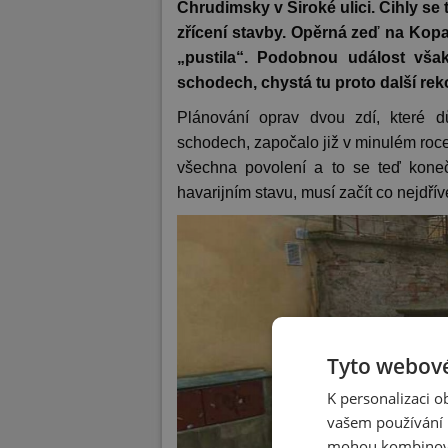
Chrudimsky v Široké ulici. Cihly se 
zřícení stavby. Opěrná zeď na Kop
„pustila“. Podobnou událost vša
schodech, chystá tu proto další rek
Plánování oprav dvou zdí, které d
schodech, započalo již v minulém roce.
všechna povolení a to se teď koneč
havarijním stavu, musí začít co nejdřív
Tyto webové
K personalizaci 
vašem používání n
mohou kombinovat