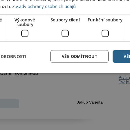
služeb.
Zásady ochrany osobních údajů
é
Výkonové
Soubory cílení
Funkční soubory
soubory
Dalš
Na Vět
grilov
ODROBNOSTI
VŠE ODMÍTNOUT
VŠ
Na Res
iš významné omezení. Část Širokých schodů je ve
přímo
 Vyroste tu lešení, objeví se dopravní značky,
pozemní komunikaci.
První 
Jak je
Jakub Valenta