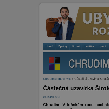
Domů
Zprávy
Krimi
Politika
Sport
Chrudimskenoviny.cz
» Částečná uzavírka Široký
Částečná uzavírka Šir
03. leden 2018
Chrudim- V loňském roce nechala