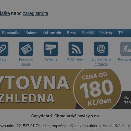
hlašte
nebo
zaregistrujte
.
Ekonomika
Kultura
Od sousedů
Revue
Z médií
Postřehy
TV
kazy
Práce pro
Reklama
RSS kanály
Zpravodajství
Připravu
noviny
e-mailem
Copyright © Chrudimské noviny s.r.o.
vo nám. 12, 537 01 Chrudim, zapsáno u Krajského úřadu v Hradci Královí v 