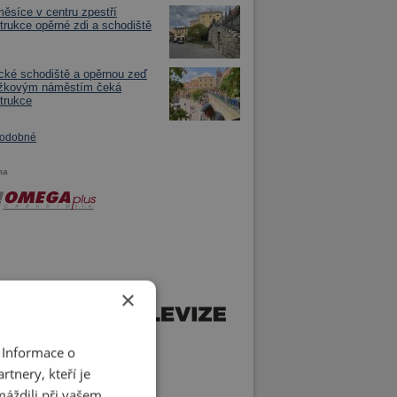
měsíce v centru zpestří
trukce opěrné zdi a schodiště
ické schodiště a opěrnou zeď
ižkovým náměstím čeká
trukce
podobné
ma
×
 Informace o
tnery, kteří je
máždili při vašem