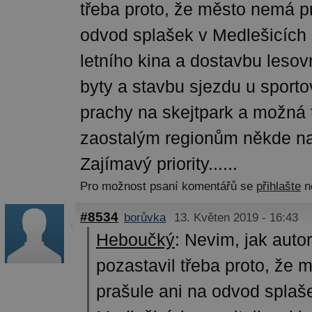
třeba proto, že město nemá p
odvod splašek v Medlešicích a
letního kina a dostavbu lesov
byty a stavbu sjezdu u sporto
prachy na skejtpark a možná 
zaostalým regionům někde n
Zajímavý priority......
Pro možnost psaní komentářů se
přihlašte
n
#8534
borůvka
13. Květen 2019 - 16:43
Heboučký
:
Nevim, jak autor
pozastavil třeba proto, že
prašule ani na odvod splaš