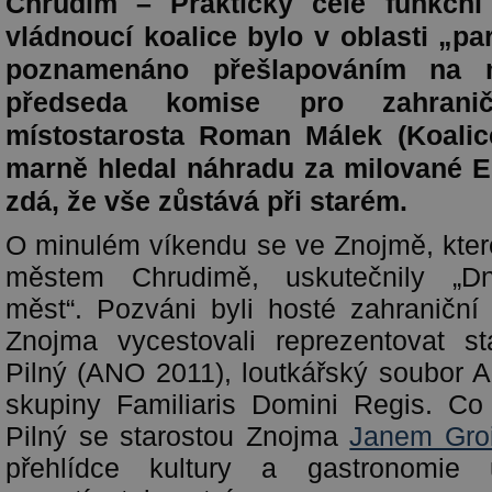
Chrudim – Prakticky celé funkční
vládnoucí koalice bylo v oblasti „p
poznamenáno přešlapováním na m
předseda komise pro zahrani
místostarosta Roman Málek (Koalic
marně hledal náhradu za milované E
zdá, že vše zůstává při starém.
O minulém víkendu se ve Znojmě, kter
městem Chrudimě, uskutečnily „Dn
měst“. Pozváni byli hosté zahraniční 
Znojma vycestovali reprezentovat st
Pilný (ANO 2011), loutkářský soubor A
skupiny Familiaris Domini Regis. Co
Pilný se starostou Znojma
Janem Gro
přehlídce kultury a gastronomie u