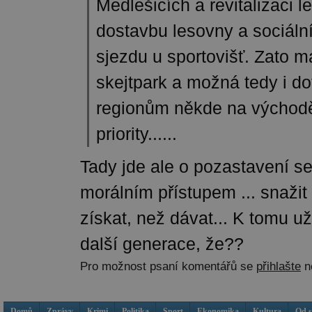
Medlešicích a revitalizaci l
dostavbu lesovny a sociální
sjezdu u sportovišť. Zato 
skejtpark a možná tedy i d
regionům někde na východ
priority......
Tady jde ale o pozastavení s
morálním přístupem ... snažit
získat, než dávat... K tomu 
další generace, že??
Pro možnost psaní komentářů se
přihlašte
n
Domů
Zprávy
Krimi
Politika
Sport
Ekonomika
Kultura
Od 