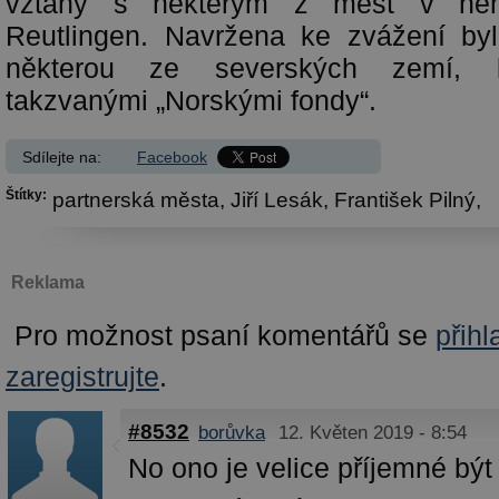
vztahy s některým z měst v ně
Reutlingen. Navržena ke zvážení by
některou ze severských zemí, k
takzvanými „Norskými fondy“.
Sdílejte na:
Facebook
Štítky:
partnerská města,
Jiří Lesák,
František Pilný,
Reklama
Pro možnost psaní komentářů se
přihl
zaregistrujte
.
#8532
borůvka
12. Květen 2019 - 8:54
No ono je velice příjemné být