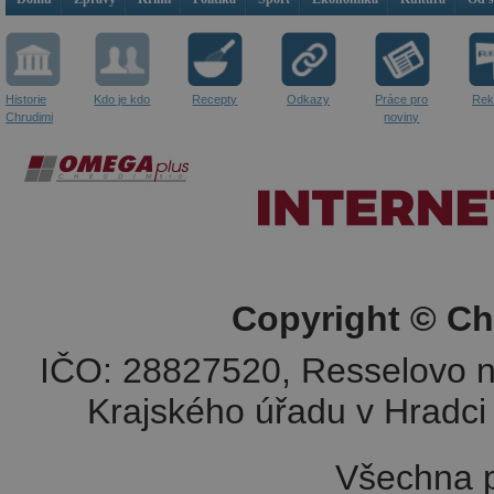
Historie
Kdo je kdo
Recepty
Odkazy
Práce pro
Rek
Chrudimi
noviny
Copyright © Ch
IČO: 28827520, Resselovo n
Krajského úřadu v Hradci 
Všechna p