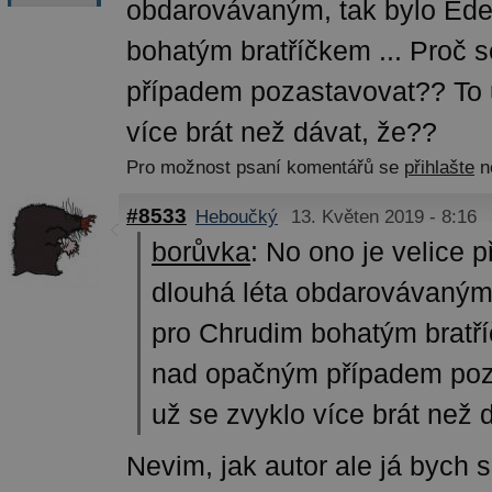
obdarovávaným, tak bylo Ede
bohatým bratříčkem ... Proč
případem pozastavovat?? To 
více brát než dávat, že??
Pro možnost psaní komentářů se
přihlašte
n
#8533
Heboučký
13. Květen 2019 - 8:16
borůvka
:
No ono je velice p
dlouhá léta obdarovávaným,
pro Chrudim bohatým bratří
nad opačným případem poz
už se zvyklo více brát než 
Nevim, jak autor ale já bych 