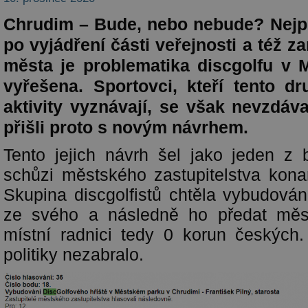
Chrudim – Bude, nebo nebude? Nejpr
po vyjádření části veřejnosti a též z
města je problematika discgolfu v
vyřešena. Sportovci, kteří tento d
aktivity vyznávají, se však nevzdáv
přišli proto s novým návrhem.
Tento jejich návrh šel jako jeden z
schůzi městského zastupitelstva kona
Skupina discgolfistů chtěla vybudování 
ze svého a následně ho předat měs
místní radnici tedy 0 korun českých
politiky nezabralo.