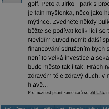
golf. Peťo a Jirko - park s pro
je fain myšlenka, něco jako 
mýtince. Zvedněte někdy půl
běžte se podívat kolik lidí se
Nevidím důvod nemít další sp
financování sdružením bych 
není to velká investice a seka
bude město tak i tak. Hrách 
zdravém těle zdravý duch, v
hlavě...
Pro možnost psaní komentářů se
přihlašte
n
Domů
Zprávy
Krimi
Politika
Sport
Ekonomika
Kultura
Od 