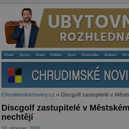
Domů
Zprávy
Krimi
Politika
Sport
Ekonomika
Kultura
Od 
Chrudimskenoviny.cz
» Discgolf zastupitelé v Měst
Discgolf zastupitelé v Městské
nechtějí
10. prosinec 2020