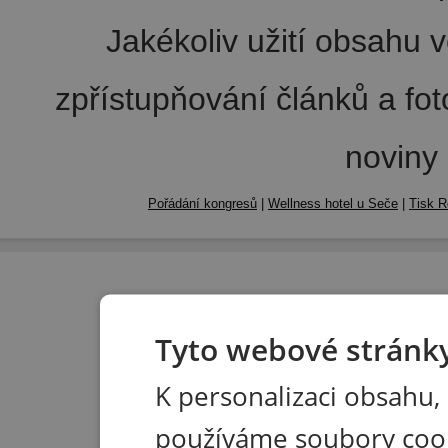
Jakékoliv užití obsahu v
zpřístupňování článků a fo
noviny
Pořádání kongresů
|
Wellness hotel u Seče
|
Tisk R
Tyto webové stránky
K personalizaci obsahu,
používáme soubory coo