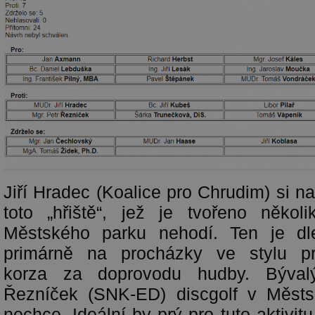
Jiří Hradec (Koalice pro Chrudim) si na
toto „hřiště“, jež je tvořeno někol
Městského parku nehodí. Ten je dl
primárně na procházky ve stylu pr
korza za doprovodu hudby. Bývalý
Řezníček (SNK-ED) discgolf v Měst
nechce. Ideální by prý pro tuto aktivi