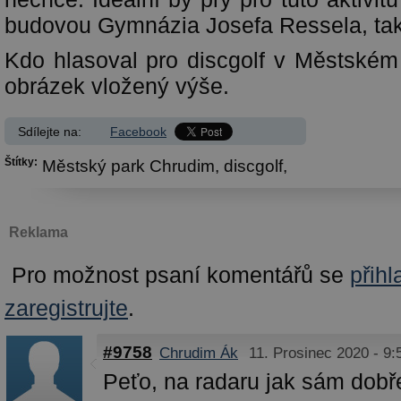
budovou Gymnázia Josefa Ressela, tak
Kdo hlasoval pro discgolf v Městském 
obrázek vložený výše.
Sdílejte na:
Facebook
Štítky:
Městský park Chrudim,
discgolf,
Reklama
Pro možnost psaní komentářů se
přihl
zaregistrujte
.
#9758
Chrudim Ák
11. Prosinec 2020 - 9:
Peťo, na radaru jak sám dobře 