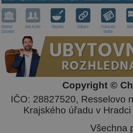
Historie
Kdo je kdo
Recepty
Odkazy
Práce pro
Rek
Chrudimi
noviny
Copyright © Ch
IČO: 28827520, Resselovo n
Krajského úřadu v Hradci 
Všechna p