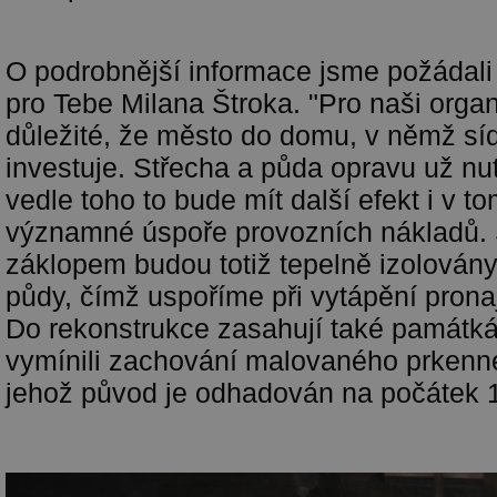
O podrobnější informace jsme požádali
pro Tebe Milana Štroka. "Pro naši organi
důležité, že město do domu, v němž síd
investuje. Střecha a půda opravu už nut
vedle toho to bude mít další efekt i v t
významné úspoře provozních nákladů. 
záklopem budou totiž tepelně izolován
půdy, čímž uspoříme při vytápění pronaj
Do rekonstrukce zasahují také památkáři
vymínili zachování malovaného prkenn
jehož původ je odhadován na počátek 18