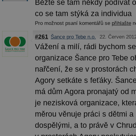
Běžte se tam někdy podívat o
co se tam stýká za individua
Pro možnost psaní komentářů se
přihlašte
n
#261
Šance pro Tebe n.o.
22. Červen 2012
Vážení a milí, rádi bychom s
organizace Šance pro Tebe ohr
nařčení, že se v prostorách 
Agory setkáte s feťáky. Šance
má dům Agora pronajatý od 
je nezisková organizace, kt
měrou věnuje práci s dětmi a
dospělými, a to právě v Chru