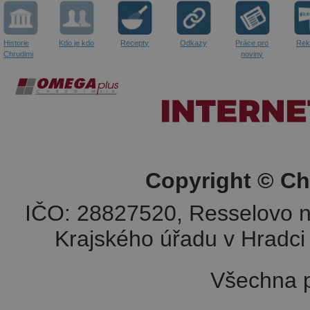
Historie
Kdo je kdo
Recepty
Odkazy
Práce pro
Rek
Chrudimi
noviny
Copyright © Ch
IČO: 28827520, Resselovo n
Krajského úřadu v Hradci 
Všechna p