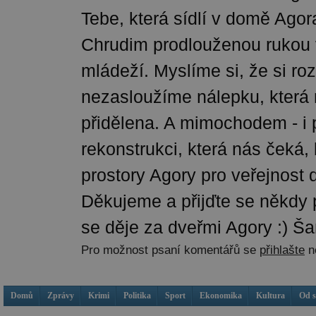
Tebe, která sídlí v domě Agor
Chrudim prodlouženou rukou v
mládeží. Myslíme si, že si r
nezasloužíme nálepku, která
přidělena. A mimochodem - i 
rekonstrukci, která nás čeká,
prostory Agory pro veřejnost 
Děkujeme a přijďte se někdy 
se děje za dveřmi Agory :) Š
Pro možnost psaní komentářů se
přihlašte
n
Domů
Zprávy
Krimi
Politika
Sport
Ekonomika
Kultura
Od 