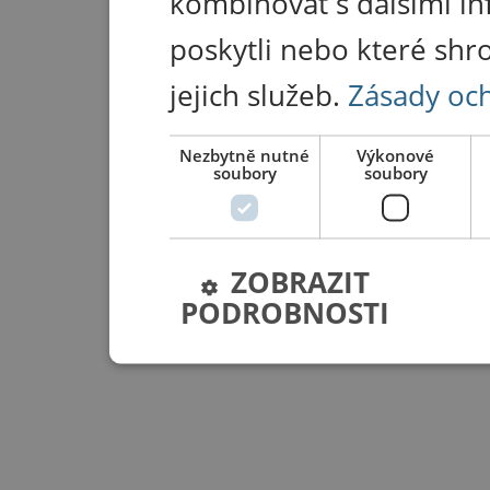
kombinovat s dalšími in
poskytli nebo které shr
jejich služeb.
Zásady oc
Nezbytně nutné
Výkonové
soubory
soubory
ZOBRAZIT
PODROBNOSTI