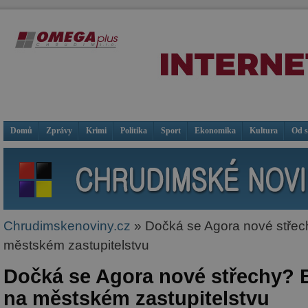
Domů
Zprávy
Krimi
Politika
Sport
Ekonomika
Kultura
Od 
Chrudimskenoviny.cz
» Dočká se Agora nové střec
městském zastupitelstvu
Dočká se Agora nové střechy? 
na městském zastupitelstvu