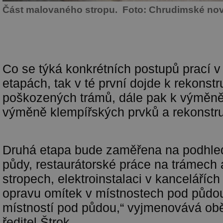
Část malovaného stropu. Foto: Chrudimské no
Co se týká konkrétních postupů prací v 
etapách, tak v té první dojde k rekonstr
poškozených trámů, dále pak k výměně
výměně klempířských prvků a rekonstr
Druhá etapa bude zaměřena na podhled
půdy, restaurátorské práce na trámech
stropech, elektroinstalaci v kanceláříc
opravu omítek v místnostech pod půdo
místností pod půdou,“ vyjmenovává ob
ředitel Štrok.