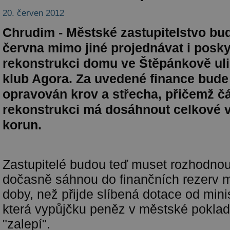
20. červen 2012
Chrudim - Městské zastupitelstvo bud
června mimo jiné projednávat i posky
rekonstrukci domu ve Štěpánkově ulic
klub Agora. Za uvedené finance bud
opravován krov a střecha, přičemž č
rekonstrukci má dosáhnout celkové v
korun.
Zastupitelé budou teď muset rozhodnou
dočasně sáhnou do finančních rezerv m
doby, než přijde slíbená dotace od minis
která vypůjčku peněz v městské pokla
"zalepí".