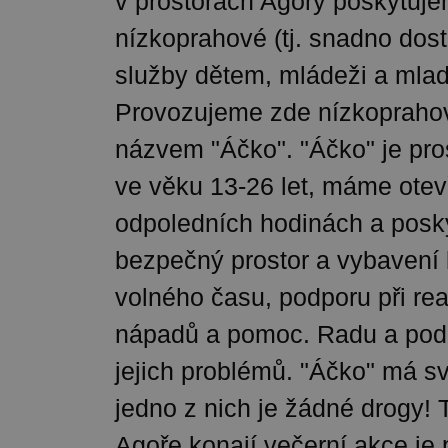
v prostorách Agory poskytuj
nízkoprahové (tj. snadno dost
služby dětem, mládeži a mla
Provozujeme zde nízkoprahov
názvem "Áčko". "Áčko" je pro
ve věku 13-26 let, máme otev
odpoledních hodinách a posk
bezpečný prostor a vybavení 
volného času, podporu při real
nápadů a pomoc. Radu a podp
jejich problémů. "Áčko" má sv
jedno z nich je žádné drogy! T
Agoře konají večerní akce je 