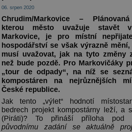
06. srpen 2020
Chrudim/Markovice – Plánovaná
kterou město uvažuje stavět v
Markovice, je pro místní nepřijat
hospodářství se však výrazně mění, 
musí uvažovat, jak na tyto změny z
než bude pozdě. Pro Markovičáky p
„tour de odpady“, na níž se sezná
kompostáren na nejrůznějších m
České republice.
Jak tento „výlet“ hodnotí místosta
bedrech projekt kompostárny leží, a 
(Piráti)? To přináší příloha po
původnímu zadání se aktuálně proj