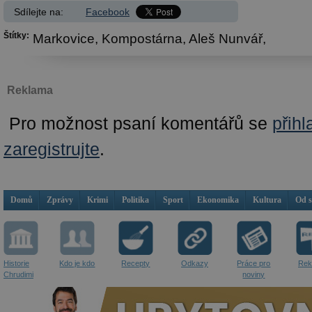
Sdílejte na:
Facebook
Štítky:
Markovice,
Kompostárna,
Aleš Nunvář,
Reklama
Pro možnost psaní komentářů se
přihl
zaregistrujte
.
Domů
Zprávy
Krimi
Politika
Sport
Ekonomika
Kultura
Od 
Historie
Kdo je kdo
Recepty
Odkazy
Práce pro
Rek
Chrudimi
noviny