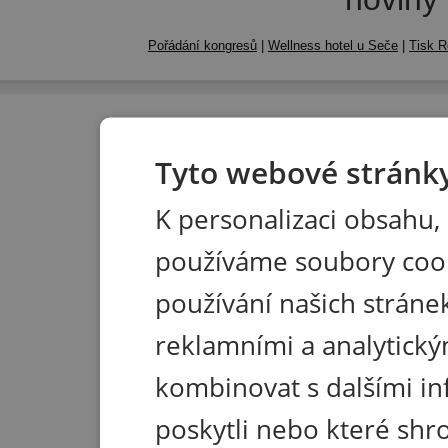
Pořádání kongresů
|
Wellness hotel u Seče
|
Tisk R
Tyto webové stránky
K personalizaci obsahu,
používáme soubory coo
používání našich stránek
reklamními a analytický
kombinovat s dalšími in
poskytli nebo které shr