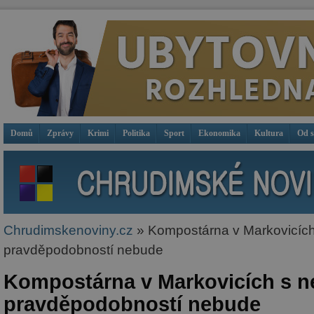
Domů
Zprávy
Krimi
Politika
Sport
Ekonomika
Kultura
Od 
Chrudimskenoviny.cz
» Kompostárna v Markovicích 
pravděpodobností nebude
Kompostárna v Markovicích s ne
pravděpodobností nebude