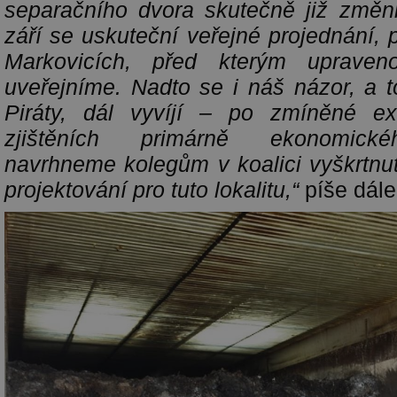
separačního dvora skutečně již změn
září
se uskuteční veřejné projednání,
Markovicích, před kterým upraven
uveřejníme. Nadto se i náš názor, a 
Piráty, dál vyvíjí – po zmíněné e
zjištěních primárně ekonomické
navrhneme kolegům v koalici vyškrtnu
projektování pro tuto lokalitu,“
píše dále