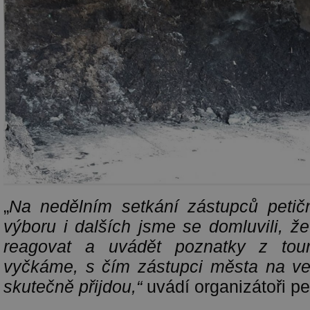
„
Na nedělním setkání zástupců petič
výboru i dalších jsme se domluvili, 
reagovat a uvádět poznatky z to
vyčkáme, s čím zástupci města na ve
skutečně přijdou,“
uvádí organizátoři pe