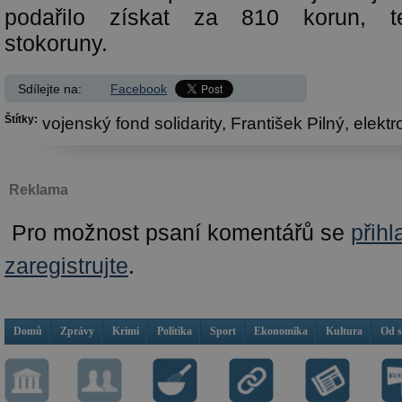
podařilo získat za 810 korun, t
stokoruny.
Sdílejte na:
Facebook
Štítky:
vojenský fond solidarity,
František Pilný,
elektr
Reklama
Pro možnost psaní komentářů se
přihl
zaregistrujte
.
Domů
Zprávy
Krimi
Politika
Sport
Ekonomika
Kultura
Od 