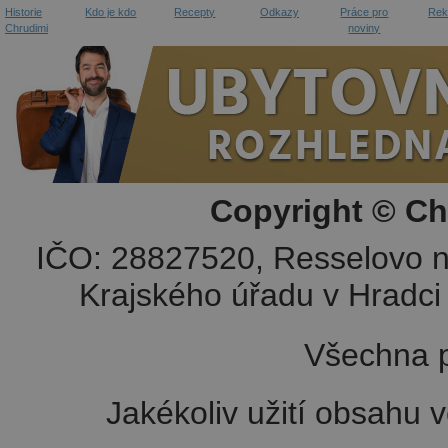
Historie
Kdo je kdo
Recepty
Odkazy
Práce pro
Rek
Chrudimi
noviny
Copyright © Ch
IČO: 28827520, Resselovo n
Krajského úřadu v Hradci 
Všechna p
Jakékoliv užití obsahu v