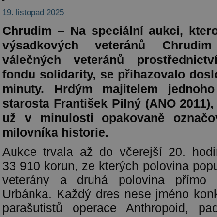
19. listopad 2025
Chrudim – Na speciální aukci, kter
výsadkových veteránů Chrudi
válečných veteránů prostřednict
fondu solidarity, se přihazovalo dos
minuty. Hrdým majitelem jednoh
starosta František Pilný (ANO 2011)
už v minulosti opakovaně označo
milovníka historie.
Aukce trvala až do včerejší 20. hod
33 910 korun, ze kterých polovina pop
veterány a druhá polovina přímo
Urbánka. Každý dres nese jméno konk
parašutistů operace Anthropoid, pa