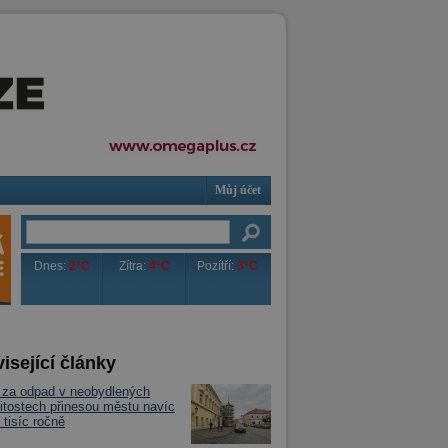
Můj účet
Dnes:
2°C
Zítra:
4°C
Pozítří:
3°C
isející články
 za odpad v neobydlených
tostech přinesou městu navíc
 tisíc ročně