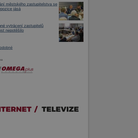
ní městského zastupitelstva se
Opozice jásá
né vytrácení zastupitelů
ost nepotěšilo
podobné
ma