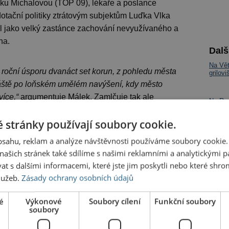
aďku Michalovou (TOP 09), lékaře a poslance
otační politiky ztrátovým subjektům Luďka Vlka
il jako velký zastánce zachování nevyužívaného a
na.
Dalš
Na Vět
roční úsporu dvanáct set korun, z pohledu města
grilov
áště po loňském umělém navýšení, kdy město
více,“
argumentuje Málek. Zamlčuje tak ale
Na Res
přímo
a každého producenta odpadu doplácí zhruba
 stránky používají soubory cookie.
tiž náklady na likvidaci a svoz odpadu ani zdaleka
va snaha korunována úspěchem, ukáže právě
První 
obsahu, reklam a analýze návštěvnosti používáme soubory cookie.
Jak je
elstva.
ašich stránek také sdílíme s našimi reklamními a analytickými par
 s dalšími informacemi, které jste jim poskytli nebo které shro
red
služeb.
Zásady ochrany osobních údajů
latky za odpad,
é
Výkonové
Soubory cílení
Funkční soubory
soubory