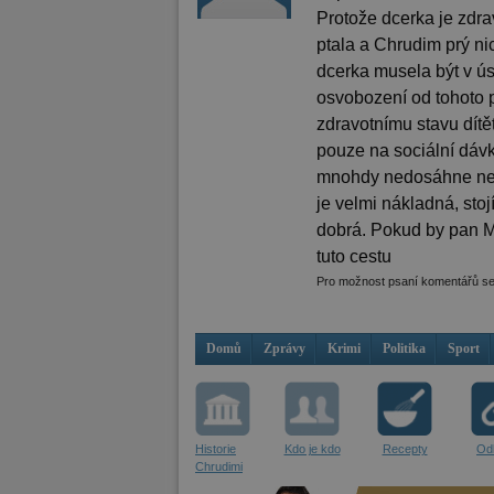
Protože dcerka je zdra
ptala a Chrudim prý ni
dcerka musela být v ús
osvobození od tohoto p
zdravotnímu stavu dít
pouze na sociální dávky
mnohdy nedosáhne neb
je velmi nákladná, stoj
dobrá. Pokud by pan Má
tuto cestu
Pro možnost psaní komentářů s
Domů
Zprávy
Krimi
Politika
Sport
Historie
Kdo je kdo
Recepty
Od
Chrudimi