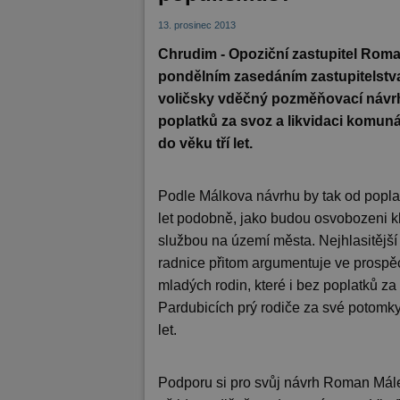
13. prosinec 2013
Chrudim - Opoziční zastupitel Roma
pondělním zasedáním zastupitelstva
voličsky vděčný pozměňovací návrh
poplatků za svoz a likvidaci komuná
do věku tří let.
Podle Málkova návrhu by tak od poplat
let podobně, jako budou osvobozeni 
službou na území města. Nejhlasitější
radnice přitom argumentuje ve prospě
mladých rodin, které i bez poplatků z
Pardubicích prý rodiče za své potomky 
let.
Podporu si pro svůj návrh Roman Málek 