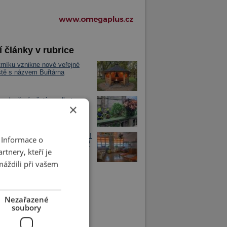
í články v rubrice
rníku vznikne nové veřejné
iště s názvem Buřtárna
selově náměstí spadl strom
×
 do komunikace
půlrok přinesl nárůst porodnosti!
 Informace o
 na tom chrudimská porodnice?
tnery, kteří je
máždili při vašem
Nezařazené
soubory