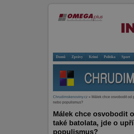
Domů
Zprávy
Krimi
Politika
Sport
Chrudimskenoviny.cz
» Málek chce osvobodit od p
nebo populismus?
Málek chce osvobodit o
také batolata, jde o u
populismus?