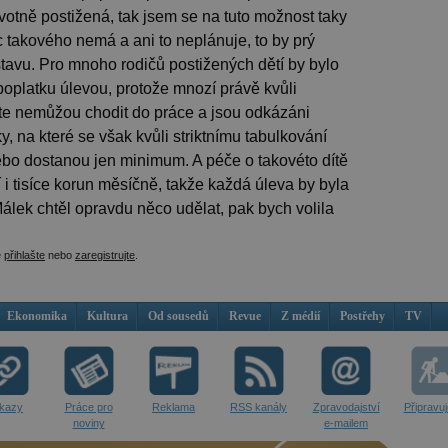
votně postižená, tak jsem se na tuto možnost taky
c takového nemá a ani to neplánuje, to by prý
tavu. Pro mnoho rodičů postižených dětí by bylo
oplatku úlevou, protože mnozí právě kvůli
ěte nemůžou chodit do práce a jsou odkázáni
, na které se však kvůli striktnímu tabulkování
o dostanou jen minimum. A péče o takovéto dítě
í i tisíce korun měsíčně, takže každá úleva by byla
lek chtěl opravdu něco udělat, pak bych volila
e
přihlašte
nebo
zaregistrujte
.
Ekonomika
Kultura
Od sousedů
Revue
Z médií
Postřehy
TV
kazy
Práce pro
Reklama
RSS kanály
Zpravodajství
Připravu
noviny
e-mailem