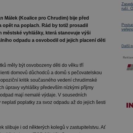
Zasedá
ruší. 
n Málek (Koalice pro Chrudim) bije před
Postup
 opět na poplach. Rád by totiž prosadil
veřejn
 městské vyhlášky, která stanovuje výši
lního odpadu a osvobodil od jejich placení děti
Další 
Rekla
ků měly být osvobozeny děti do věku tří
klienti domovů důchodců a domů s pečovatelskou
 opoziční kritik současného vedení chrudimské
ch úpravy vyhlášky především nízkými příjmy
a odpad mají nemalé výdaje. V sousedních
neplatí poplatky za svoz odpadu až do jejich šesti
slibuje i od některých kolegů v zastupitelstvu. Ať