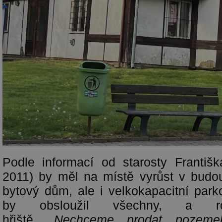
Podle informací od starosty Františ
2011) by měl na místě vyrůst v budo
bytový dům, ale i velkokapacitní park
by obsloužil všechny, a ro
hřiště.
„Nechceme prodat pozemek