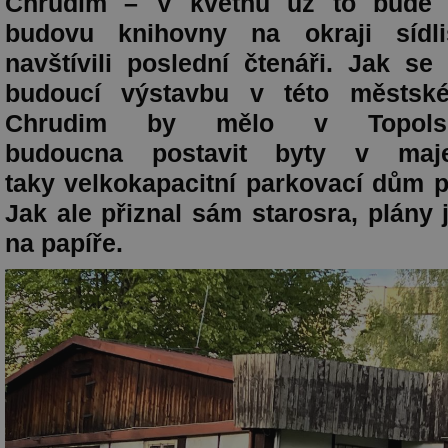
Chrudim – V květnu už to bude 
budovu knihovny na okraji sídl
navštívili poslední čtenáři. Jak se
budoucí výstavbu v této městsk
Chrudim by mělo v
Topol
budoucna
postavit byty v maj
taky
velkokapacitní parkovací dům pr
Jak ale přiznal sám starosra, plány 
na papíře.