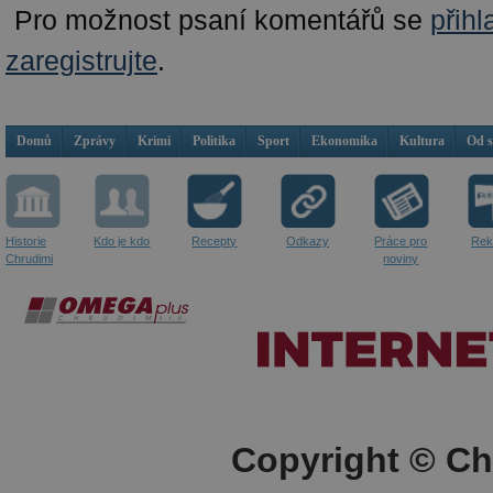
Pro možnost psaní komentářů se
přihl
zaregistrujte
.
Domů
Zprávy
Krimi
Politika
Sport
Ekonomika
Kultura
Od 
Historie
Kdo je kdo
Recepty
Odkazy
Práce pro
Rek
Chrudimi
noviny
Copyright © Ch