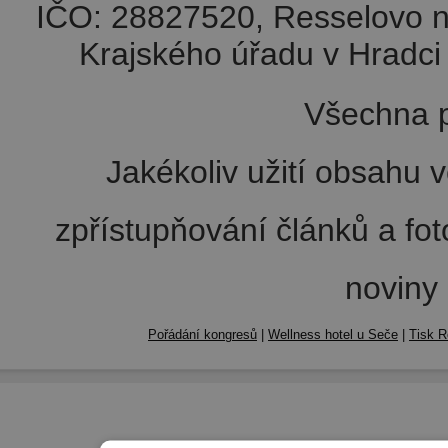
IČO: 28827520, Resselovo n
Krajského úřadu v Hradci 
Všechna p
Jakékoliv užití obsahu v
zpřístupňování článků a fo
noviny
Pořádání kongresů
|
Wellness hotel u Seče
|
Tisk R