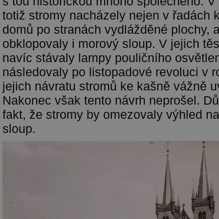
s tou historickou mnoho společného. V 
totiž stromy nacházely nejen v řadách 
domů po stranách vydlážděné plochy, 
obklopovaly i morový sloup. V jejich těs
navíc stávaly lampy pouličního osvětlen
následovaly po listopadové revoluci v r
jejich návratu stromů ke kašně vážně u
Nakonec však tento návrh neprošel. D
fakt, že stromy by omezovaly výhled n
sloup.