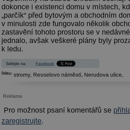
dokonce i existenci domu v místech, kd
„parčík“ před bytovým a obchodním do
v minulosti zde fungovalo několik obch
zastavění tohoto prostoru se v nedávné
jednalo, avšak veškeré plány byly proz
k ledu.
Sdílejte na:
Facebook
Štítky:
stromy,
Resselovo náměstí,
Nerudova ulice,
Reklama
Pro možnost psaní komentářů se
přihl
zaregistrujte
.