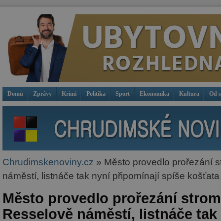
Domů
Zprávy
Krimi
Politika
Sport
Ekonomika
Kultura
Od 
Chrudimskenoviny.cz
» Město provedlo prořezání 
náměstí, listnáče tak nyní připomínají spíše košťata
Město provedlo prořezání stro
Resselově náměstí, listnáče tak