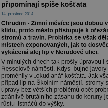
připomínají spíše košťata
14. prosinec 2014
Chrudim - Zimní měsíce jsou dobou 
klidu, proto město přistupuje k ořezá
stromů a travin. Probírka se však dě
místech exponovaných, jak to dosvěd
vykácená alej lip v Nerudově ulici.
V minulých dnech tak prošly úpravou i 
Resselově náměstí. Kdysi bujné javory
proměnily v „okudlaná“ košťata. Jak vš
případ lip na Školním náměstí, stromy 
úpravy bez větších problémů opět pro
zdánlivě brutálního zásahu do koruny j
růstu listnáčů do výšky.