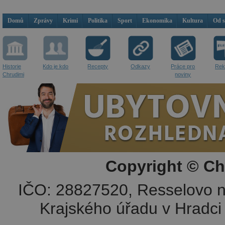
Domů
Zprávy
Krimi
Politika
Sport
Ekonomika
Kultura
Od 
Historie
Kdo je kdo
Recepty
Odkazy
Práce pro
Rek
Chrudimi
noviny
Copyright © Ch
IČO: 28827520, Resselovo n
Krajského úřadu v Hradci 