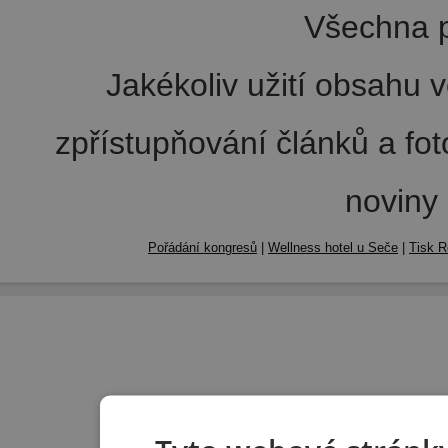
Všechna p
Jakékoliv užití obsahu v
zpřístupňování článků a fo
noviny
Pořádání kongresů
|
Wellness hotel u Seče
|
Tisk R