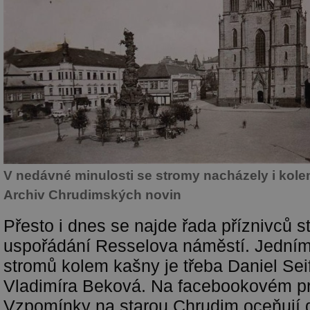
V nedávné minulosti se stromy nacházely i kole
Archiv Chrudimských novin
Přesto i dnes se najde řada příznivců s
uspořádání Resselova náměstí. Jedním
stromů kolem kašny je třeba Daniel Sei
Vladimíra Beková. Na facebookovém pro
Vzpomínky na starou Chrudim oceňují d