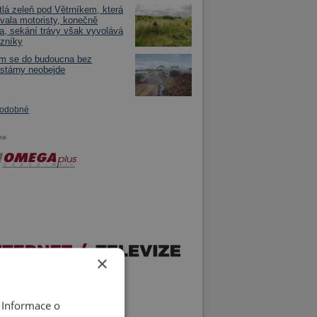
tlá zeleň pod Větrníkem, která
vala motoristy, konečně
a, sekání trávy však vyvolává
azníky
m se do budoucna bez
stárny neobejde
podobné
ma
×
 Informace o