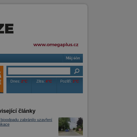
Můj účet
Dnes:
2°C
Zítra:
4°C
Pozítří:
3°C
isející články
bioodpadu zabránilo uzavření
ikace