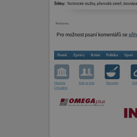
Štítky:
Technické služby,
přerostlá zeleň,
bioodpa
Reklama
Pro možnost psaní komentářů se
při
Domů
Zprávy
Krimi
Politika
Sport
Historie
Kdo je kdo
Recepty
Od
Chrudimi