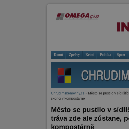
Domů
Zprávy
Krimi
Politika
Sport
Chrudimskenoviny.cz
» Město se pustilo v sídliští
skončí v kompostárně
Město se pustilo v sídli
tráva zde ale zůstane, 
kompostárně