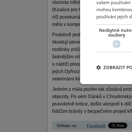
vašem používání n
starosta města Petr Řezníček (SNK-E
mohou kombinovat
(Koalice pro Chrudim). Letos by přitom
používání jejich 
níž posekaná tráva zmizí a nebude se 
měla v kompostárně.
Nezbytně nutn
soubory
Podobně problematický je i způsob, j
likvidují plevele zaplavující chodníky
rostlinky zničit, často končí i mimo cho
šetrnějším ničení plevele plamenem v
s nádrží plnou chemie totiž opět vyjel 
ZOBRAZIT P
jejich čtyřnozí miláčci do postříkanýc
veterinární klinice.
Jedním z mála pozitiv tak zůstává pro
objezdy. Po sérii článků v Chrudimsk
pravidelně kritice, došlo alespoň k díl
řidičům bránily v bezpečném projetí kř
Sdílejte na:
Facebook