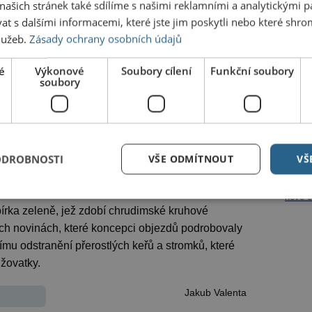
ašich stránek také sdílíme s našimi reklamními a analytickými par
D) a neuvolněný místostarosta Roman Málek
 s dalšími informacemi, které jste jim poskytli nebo které shro
 mělo dojít ve vybraných lokalitách k jedné seči, po
služeb.
Zásady ochrany osobních údajů
tak rozkládat tam, kde byla posekána. Zmizet by
Dalš
é
Výkonové
Soubory cílení
Funkční soubory
soubory
akým pracovníci Technických služeb Chrudim
První 
 ve městě. Herbicid, který by měl nepoddajné
Jak je
dník a spálí trávu lemující cesty pro pěší. O
šak město v minulosti neuvažovalo. Traktůrek
Na nám
atrakc
do ulic a majitelé psů tak mohou jen doufat, že se
ODROBNOSTI
VŠE ODMÍTNOUT
VŠ
h rostlinek nepustí a následně neskončí na
Chrud
nové e
bírka zeleně, jež zdobí chrudimské kruhové
ých novinách, které koncepci objezdů podrobovaly
čímu odstranění přerostlých keřů a stromků, které
ižovatky.
Jakub Valenta