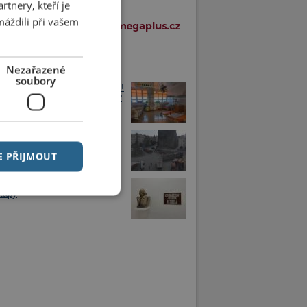
tnery, kteří je
máždili při vašem
í články v rubrice
Nezařazené
soubory
půlrok přinesl nárůst porodnosti!
 na tom chrudimská porodnice?
ěstí přijely první pouťové
e, centrum čekají uzavírky
E PŘIJMOUT
imské gymnázium vstupuje do
tapy