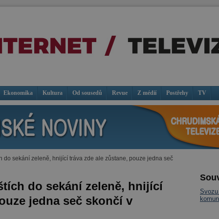
Ekonomika
Kultura
Od sousedů
Revue
Z médií
Postřehy
TV
ch do sekání zeleně, hnijící tráva zde ale zůstane, pouze jedna seč
Souv
štích do sekání zeleně, hnijící
Svozu 
pouze jedna seč skončí v
komun