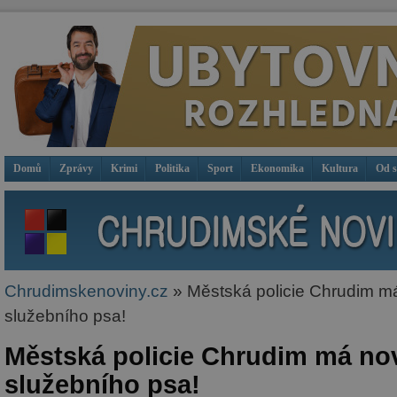
Domů
Zprávy
Krimi
Politika
Sport
Ekonomika
Kultura
Od 
Chrudimskenoviny.cz
» Městská policie Chrudim má
služebního psa!
Městská policie Chrudim má no
služebního psa!