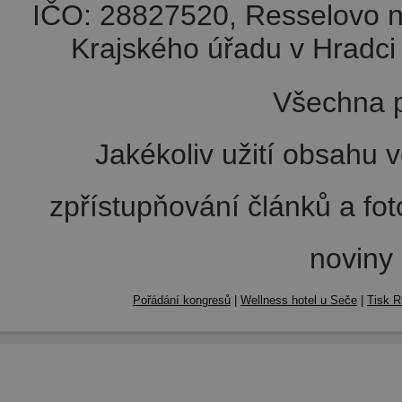
IČO: 28827520, Resselovo n
Krajského úřadu v Hradci 
Všechna p
Jakékoliv užití obsahu v
zpřístupňování článků a fo
noviny
Pořádání kongresů
|
Wellness hotel u Seče
|
Tisk R