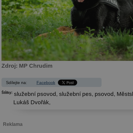
Zdroj: MP Chrudim
Sdílejte na:
Facebook
Štítky:
služební psovod,
služební pes,
psovod,
Městsk
Lukáš Dvořák,
Reklama