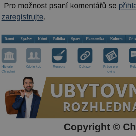
Pro možnost psaní komentářů se
přihl
zaregistrujte
.
Domů
Zprávy
Krimi
Politika
Sport
Ekonomika
Kultura
Od 
Historie
Kdo je kdo
Recepty
Odkazy
Práce pro
Rek
Chrudimi
noviny
Copyright © Ch