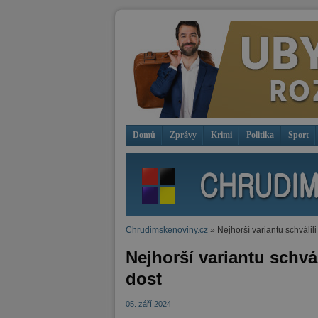
Domů
Zprávy
Krimi
Politika
Sport
Chrudimskenoviny.cz
» Nejhorší variantu schválil
Nejhorší variantu schvá
dost
05. září 2024