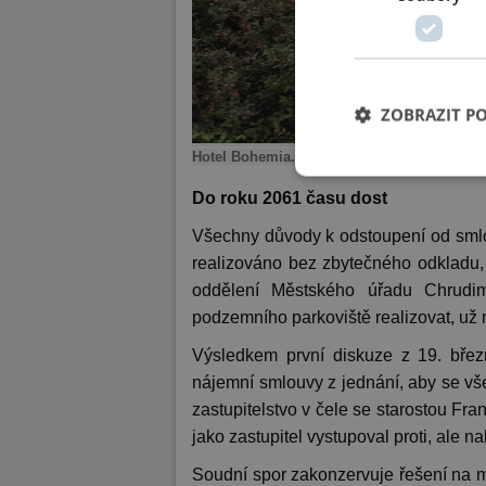
ZOBRAZIT P
Hotel Bohemia. Foto: Chrudimské noviny
Do roku 2061 času dost
Všechny důvody k odstoupení od smlo
realizováno bez zbytečného odkladu, 
oddělení Městského úřadu Chrudim
podzemního parkoviště realizovat, už
Výsledkem první diskuze z 19. bře
nájemní smlouvy z jednání, aby se v
zastupitelstvo v čele se starostou Fr
jako zastupitel vystupoval proti, ale
Soudní spor zakonzervuje řešení na m