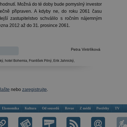
odnutí. Možná do té doby bude pomyslný investor
ečně připraven. A kdyby ne, do roku 2061 času
dejší zastupitelstvo schválilo s ročním nájemným
řezna 2012 až do 31. prosince 2061.
Petra Vintrlíková
ký,
hotel Bohemia,
František Pilný,
Erik Jahnický,
hlašte
nebo
zaregistrujte
.
Ekonomika
Kultura
Od sousedů
Revue
Z médií
Postřehy
TV