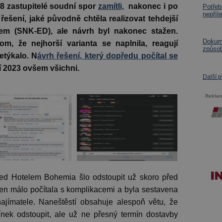
8 zastupitelé soudní spor
zamítli,
nakonec i po
Potřeb
nepřít
ešení, jaké původně chtěla realizovat tehdejší
em (SNK-ED), ale návrh byl nakonec stažen.
Dokume
om, že nejhorší varianta se naplnila, reagují
způsob
etýkalo. N
ávrh řešení, který dopředu počítal se
ří 2023 ovšem všichni.
Další 
Rekla
d Hotelem Bohemia šlo odstoupit už skoro před
 jen málo počítala s komplikacemi a byla sestavena
ajímatele. Naneštěstí obsahuje alespoň větu, že
nek odstoupit, ale už ne přesný termín dostavby