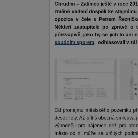
Chrudim – Zatímco ještě v roce 201
změně vedení dospěli ke stejnému ř
opozice v čele s Petrem Řezníčk
Někteří zastupitelé po zprávě o t
překvapivě, jako by se jich to ani n
soudním sporem,
odhlasovali
v zá
Od pronájmu městského pozemku pře
deseti lety. Až příliš obecná smlouva
výhodněji pro nájemce než pro pron
město od ní může za určitých podmí