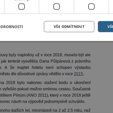
ODROBNOSTI
VŠE ODMÍTNOUT
VŠ
uvy byly naplněny už v roce 2018, muselo být ale
jak tenkrát vysvětlila Dana Půlpánová z právního
. A že majitel hotelu není schopen výstavbu
 město dle důvodové zprávy vědělo v roce
2015
.
zna 2018 bylo nakonec stažení bodu o ukončení
še vyřešilo pokud možno smírnou cestou. Současné
antiškem Pilným (ANO 2011), který v roce 2018 ještě
 nakonec návrh na výpověď jednomyslně schválilo.
noho dalších let, minimáoně na 2 až 2,5 roku, než