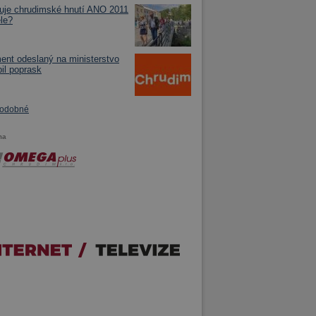
uje chrudimské hnutí ANO 2011
ele?
nt odeslaný na ministerstvo
il poprask
podobné
ma