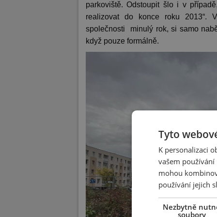
parkoviště. Odstoupit šlo i v přípa
realizovat do konce roku 2013“. 
společnosti minulý rok, si samo nabě
když pouze formálně.
Tyto webové
K personalizaci 
vašem používání n
mohou kombinovat
používání jejich 
Nezbytně nutn
soubory