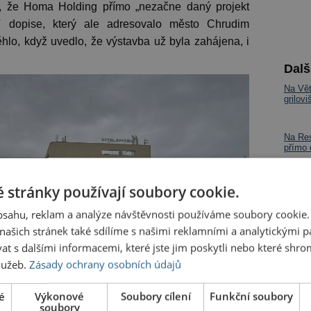
dě, že Homa Holding přímo „nezačne daný projekt
V dopise, který ale adresovalo město Chrudim
hlo, když uvedlo, že výstavba už byla zahájena, i
Dalš
Na Vět
grilov
Na Res
přímo
První 
 stránky používají soubory cookie.
Jak je
obsahu, reklam a analýze návštěvnosti používáme soubory cookie.
ašich stránek také sdílíme s našimi reklamními a analytickými par
 s dalšími informacemi, které jste jim poskytli nebo které shro
služeb.
Zásady ochrany osobních údajů
é
Výkonové
Soubory cílení
Funkční soubory
soubory