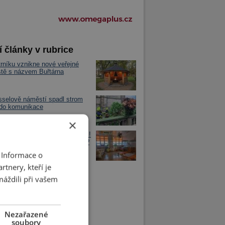
í články v rubrice
rníku vznikne nové veřejné
iště s názvem Buřtárna
selově náměstí spadl strom
 do komunikace
×
půlrok přinesl nárůst porodnosti!
 na tom chrudimská porodnice?
 Informace o
tnery, kteří je
máždili při vašem
Nezařazené
soubory