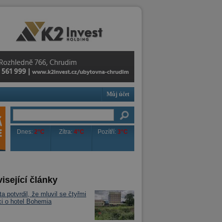
Můj účet
Dnes:
2°C
Zítra:
4°C
Pozítří:
3°C
isející články
ta potvrdil, že mluvil se čtyřmi
i o hotel Bohemia