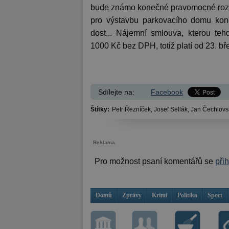
bude známo konečné pravomocné rozh
pro výstavbu parkovacího domu kon
dost... Nájemní smlouva, kterou teh
1000 Kč bez DPH, totiž platí od 23. b
Sdílejte na:
Facebook
Štítky:
Petr Řezníček,
Josef Sellák,
Jan Čechlovs
Reklama
Pro možnost psaní komentářů se
při
Domů
Zprávy
Krimi
Politika
Sport