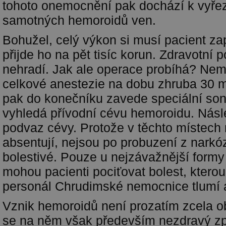
tohoto onemocnění pak dochází k vyře
samotných hemoroidů ven.
Bohužel, celý výkon si musí pacient zap
přijde ho na pět tisíc korun. Zdravotní p
nehradí. Jak ale operace probíhá? Nem
celkové anestezie na dobu zhruba 30 m
pak do konečníku zavede speciální son
vyhledá přívodní cévu hemoroidu. Násl
podvaz cévy. Protože v těchto místech 
absentují, nejsou po probuzení z narkó
bolestivé. Pouze u nejzávažnější form
mohou pacienti pociťovat bolest, ktero
personál Chrudimské nemocnice tlumí a
Vznik hemoroidů není prozatím zcela ob
se na něm však především nezdravý zp