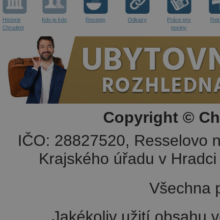
Historie
Kdo je kdo
Recepty
Odkazy
Práce pro
Rek
Chrudimi
noviny
Copyright © Ch
IČO: 28827520, Resselovo n
Krajského úřadu v Hradci 
Všechna p
Jakékoliv užití obsahu v