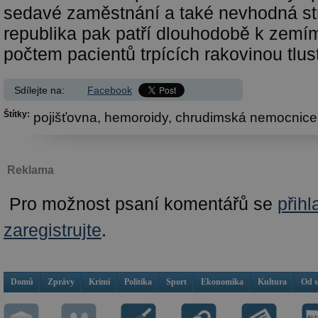
sedavé zaměstnání a také nevhodná st
republika pak patří dlouhodobě k zemí
počtem pacientů trpících rakovinou tlus
Sdílejte na:
Facebook
Štítky:
pojišťovna,
hemoroidy,
chrudimská nemocnice
Reklama
Pro možnost psaní komentářů se
přihl
zaregistrujte
.
Domů
Zprávy
Krimi
Politika
Sport
Ekonomika
Kultura
Od 