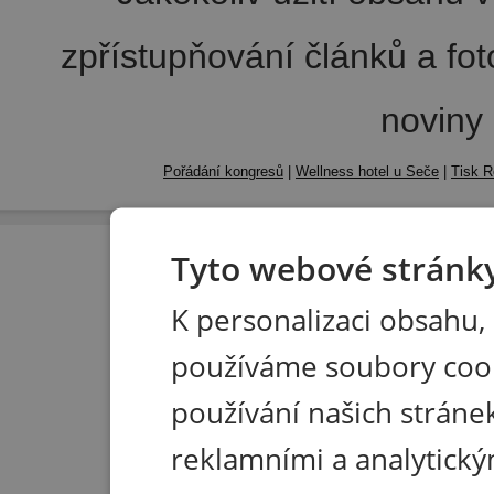
zpřístupňování článků a fo
noviny
Pořádání kongresů
|
Wellness hotel u Seče
|
Tisk R
Tyto webové stránky
K personalizaci obsahu,
používáme soubory coo
používání našich stránek
reklamními a analytický