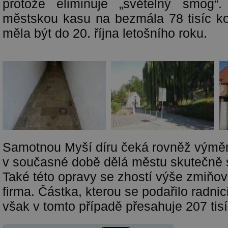
protože eliminuje „světelný smog“
městskou kasu na bezmála 78 tisíc k
měla být do 20. října letošního roku.
Samotnou Myší díru čeká rovněž výměna
v současné době dělá městu skutečně 
Také této opravy se zhostí výše zmiňo
firma. Částka, kterou se podařilo radnic
však v tomto případě přesahuje 207 tisí