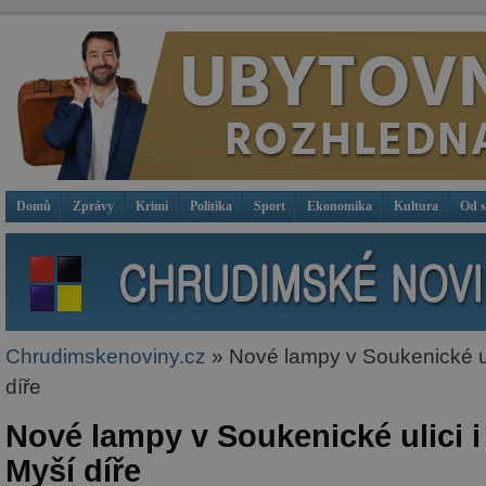
Domů
Zprávy
Krimi
Politika
Sport
Ekonomika
Kultura
Od 
Chrudimskenoviny.cz
» Nové lampy v Soukenické uli
díře
Nové lampy v Soukenické ulici i
Myší díře