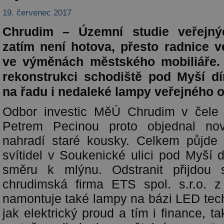
19. červenec 2017
Chrudim – Územní studie veřejnýc
zatím není hotova, přesto radnice v
ve výměnách městského mobiliáře. 
rekonstrukci schodiště pod Myší dí
na řadu i nedaleké lampy veřejného o
Odbor investic MěÚ Chrudim v čele
Petrem Pecinou proto objednal nov
nahradí staré kousky. Celkem půjd
svítidel v Soukenické ulici pod Myší d
směru k mlýnu. Odstranit přijdou 
chrudimská firma ETS spol. s.r.o. z
namontuje také lampy na bázi LED tech
jak elektrický proud a tím i finance, ta