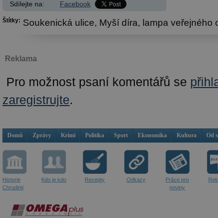
Sdílejte na:
Facebook
Štítky:
Soukenická ulice,
Myší díra,
lampa veřejného o
Reklama
Pro možnost psaní komentářů se
přihl
zaregistrujte
.
Domů
Zprávy
Krimi
Politika
Sport
Ekonomika
Kultura
Od 
Historie
Kdo je kdo
Recepty
Odkazy
Práce pro
Rek
Chrudimi
noviny