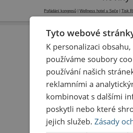
Pořádání kongresů
|
Wellness hotel u Seče
|
Tisk R
Tyto webové stránky
K personalizaci obsahu,
používáme soubory coo
používání našich stránek
reklamními a analytický
kombinovat s dalšími in
poskytli nebo které shr
jejich služeb.
Zásady oc