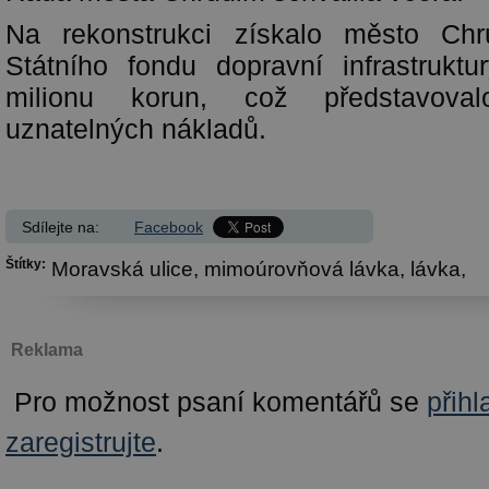
Na rekonstrukci získalo město Chr
Státního fondu dopravní infrastrukt
milionu korun, což představova
uznatelných nákladů.
Sdílejte na:
Facebook
Štítky:
Moravská ulice,
mimoúrovňová lávka,
lávka,
Reklama
Pro možnost psaní komentářů se
přihl
zaregistrujte
.