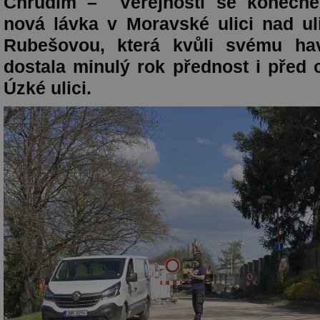
Chrudim – Veřejnosti se konečně
nová lávka v Moravské ulici nad ul
Rubešovou, která kvůli svému hav
dostala minulý rok přednost i před 
Úzké ulici.