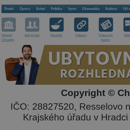
Domů
Zprávy
Krimi
Politika
Sport
Ekonomika
Kultura
Od 
Historie
Kdo je kdo
Recepty
Odkazy
Práce pro
Rek
Chrudimi
noviny
Copyright © Ch
IČO: 28827520, Resselovo n
Krajského úřadu v Hradci 