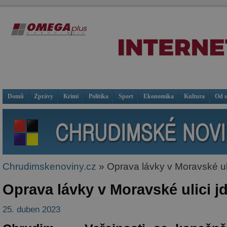
Domů
Zprávy
Krimi
Politika
Sport
Ekonomika
Kultura
Od 
Chrudimskenoviny.cz
» Oprava lávky v Moravské ulic
Oprava lávky v Moravské ulici jd
25. duben 2023