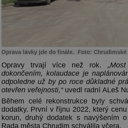
Oprava lávky jde do finále. Foto: Chrudimské
Opravy trvají více než rok.
„Most
dokončením, kolaudace je naplánován
odpoledne už by po roce důkladné pr
otevřen veřejnosti,“
uvedl radní ALeš Nun
Během celé rekonstrukce byly schv
dodatky. První v říjnu 2022, který cenu
korun, druhý dodatek s navýšením o 
Rada města Chrudim schválila včera.