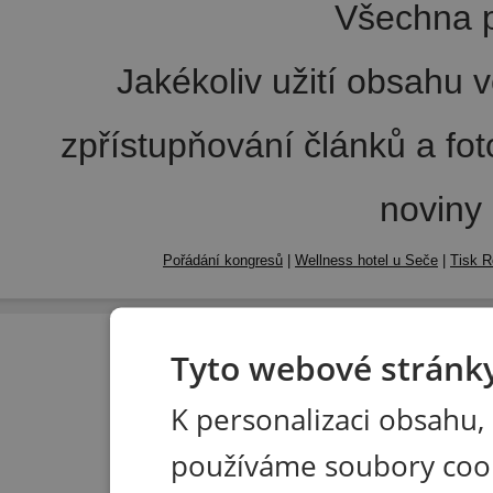
Všechna p
Jakékoliv užití obsahu v
zpřístupňování článků a fo
noviny
Pořádání kongresů
|
Wellness hotel u Seče
|
Tisk R
Tyto webové stránky
K personalizaci obsahu,
používáme soubory coo