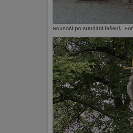
Sousoší po sundání lešení. Fo