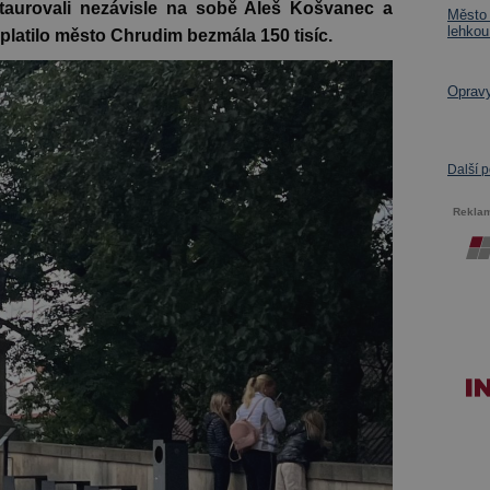
taurovali nezávisle na sobě Aleš Košvanec a
Město 
lehkou
latilo město Chrudim bezmála 150 tisíc.
Opravy
Další 
Rekla