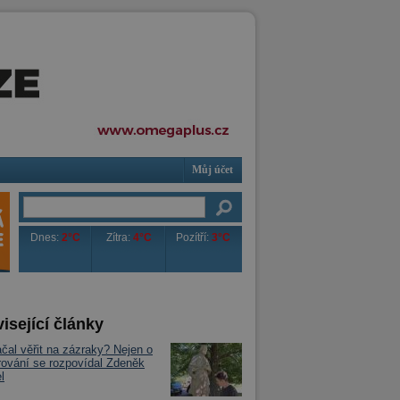
Můj účet
Dnes:
2°C
Zítra:
4°C
Pozítří:
3°C
isející články
čal věřit na zázraky? Nejen o
rování se rozpovídal Zdeněk
l