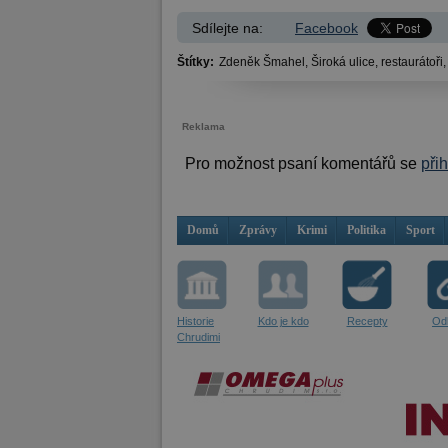
Sdílejte na:
Facebook
Štítky:
Zdeněk Šmahel,
Široká ulice,
restaurátoři
Reklama
Pro možnost psaní komentářů se
při
Domů
Zprávy
Krimi
Politika
Sport
Historie
Kdo je kdo
Recepty
Od
Chrudimi