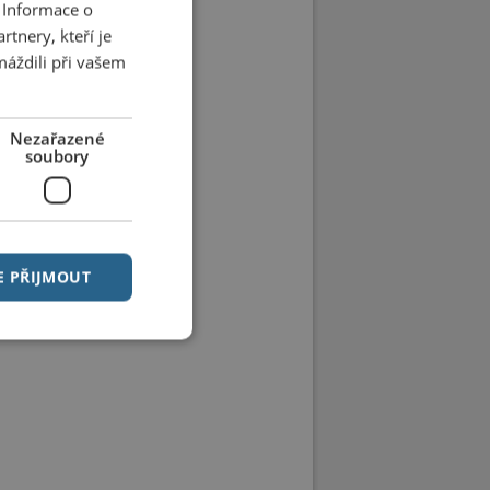
 Informace o
tnery, kteří je
máždili při vašem
Nezařazené
soubory
E PŘIJMOUT