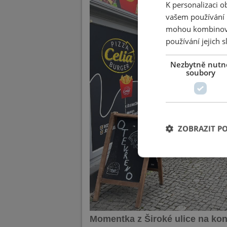
K personalizaci 
vašem používání n
mohou kombinovat
používání jejich 
Nezbytně nutn
soubory
ZOBRAZIT P
Momentka z Široké ulice na kon