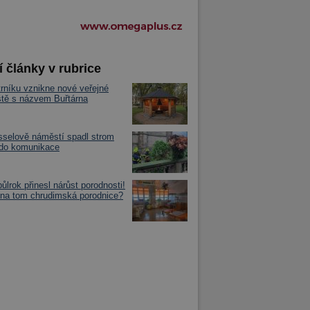
í články v rubrice
rníku vznikne nové veřejné
iště s názvem Buřtárna
selově náměstí spadl strom
 do komunikace
půlrok přinesl nárůst porodnosti!
 na tom chrudimská porodnice?