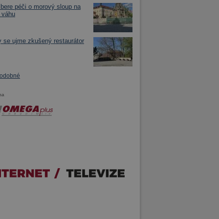
bere péči o morový sloup na
 váhu
 se ujme zkušený restaurátor
podobné
ma