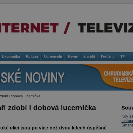
Ekonomika
Kultura
Od sousedů
Revue
Z médií
Postřehy
TV
zdobí i dobová lucernička
ří zdobí i dobová lucernička
Souv
Kdy za
restau
Šmahe
oké ulici jsou po více než dvou letech úspěšně