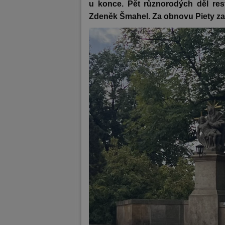
u konce. Pět různorodých děl res
Zdeněk Šmahel. Za obnovu Piety zap