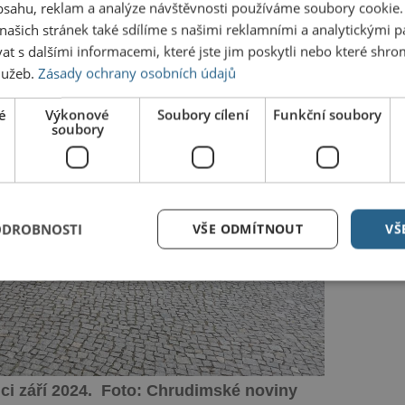
obsahu, reklam a analýze návštěvnosti používáme soubory cookie.
ašich stránek také sdílíme s našimi reklamními a analytickými par
 s dalšími informacemi, které jste jim poskytli nebo které shro
služeb.
Zásady ochrany osobních údajů
é
Výkonové
Soubory cílení
Funkční soubory
soubory
ODROBNOSTI
VŠE ODMÍTNOUT
VŠ
ci září 2024. Foto: Chrudimské noviny