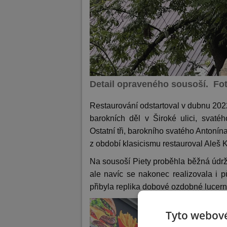
Detail opraveného sousoší. Fo
Restaurování odstartoval v dubnu 202
barokních děl v Široké ulici, svat
Ostatní tři, barokního svatého Anton
z období klasicismu restauroval Aleš
Na sousoší Piety proběhla běžná údrž
ale navíc se nakonec realizovala i 
přibyla replika dobové ozdobné lucern
Tyto webové