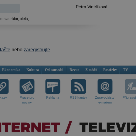
Petra Vintrlíková
,
restaurátor,
pieta,
hlašte
nebo
zaregistrujte
.
Ekonomika
Kultura
Od sousedů
Revue
Z médií
Postřehy
TV
kazy
Práce pro
Reklama
RSS kanály
Zpravodajství
Připravu
noviny
e-mailem