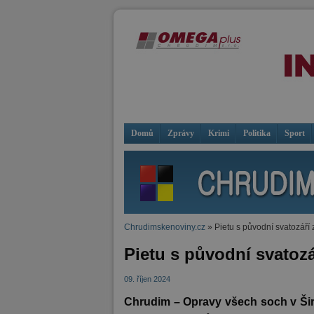
Domů
Zprávy
Krimi
Politika
Sport
Chrudimskenoviny.cz
» Pietu s původní svatozáří 
Pietu s původní svatozá
09. říjen 2024
Chrudim – Opravy všech soch v Šir