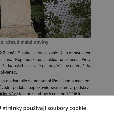
to: Chrudimské noviny
2 Zdeněk Šmahel, který se zasloužil o opravu dvou
ého Jana Nepomuckého a aktuálně sousoší Piety.
ína Paduánského a svaté patrony Václava a Vojtěcha
 Košvanec.
ba a odstranilo se napadení lišejníkem a mechem,
původní podoba paprskovité svatozáře a podstavci
ičky. Vše stálo bez drobných celkem 147 tisíc.
 stránky používají soubory cookie.