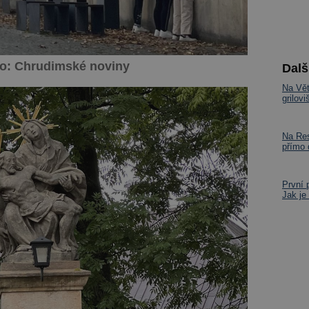
to: Chrudimské noviny
Dalš
Na Vět
grilov
Na Res
přímo
První 
Jak je