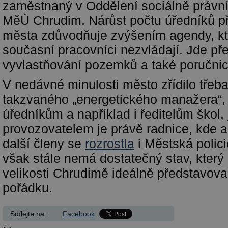
zaměstnaný v Oddělení sociálně právní
MěÚ Chrudim. Nárůst počtu úředníků p
města zdůvodňuje zvýšením agendy, kt
současní pracovníci nezvládají. Jde př
vyvlastňování pozemků a také poručnic
V nedávné minulosti město zřídilo třeba
takzvaného „energetického manažera“, k
úředníkům a například i ředitelům škol, 
provozovatelem je právě radnice, kde a 
další členy se
rozrostla
i Městská polici
však stále nemá dostatečný stav, který
velikosti Chrudimě ideálně představova
pořádku.
Sdílejte na:
Facebook