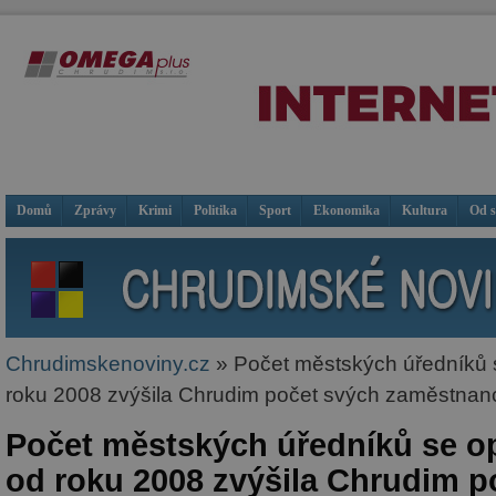
Domů
Zprávy
Krimi
Politika
Sport
Ekonomika
Kultura
Od 
Chrudimskenoviny.cz
» Počet městských úředníků s
roku 2008 zvýšila Chrudim počet svých zaměstnanců
Počet městských úředníků se op
od roku 2008 zvýšila Chrudim p