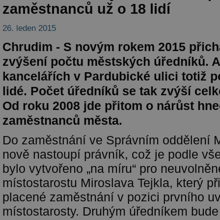
zaměstnanců už o 18 lidí
26. leden 2015
Chrudim - S novým rokem 2015 přichá
zvýšení počtu městských úředníků. A
kancelářích v Pardubické ulici totiž po
lidé. Počet úředníků se tak zvýší celk
Od roku 2008 jde přitom o nárůst hne
zaměstnanců města.
Do zaměstnání ve Správním oddělení 
nově nastoupí právník, což je podle vše
bylo vytvořeno „na míru“ pro neuvolně
místostarostu Miroslava Tejkla, který př
placené zaměstnání v pozici prvního u
místostarosty. Druhým úředníkem bude