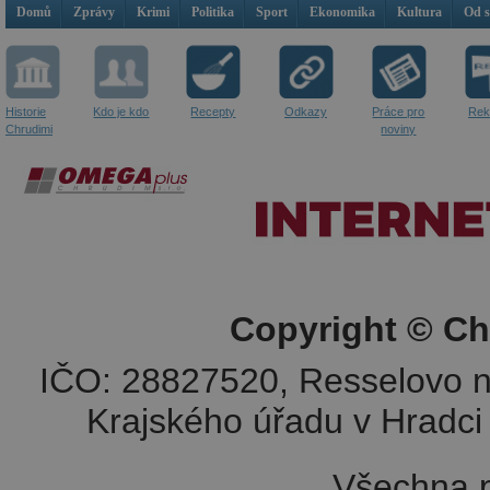
Domů
Zprávy
Krimi
Politika
Sport
Ekonomika
Kultura
Od 
Historie
Kdo je kdo
Recepty
Odkazy
Práce pro
Rek
Chrudimi
noviny
Copyright © Ch
IČO: 28827520, Resselovo n
Krajského úřadu v Hradci 
Všechna p