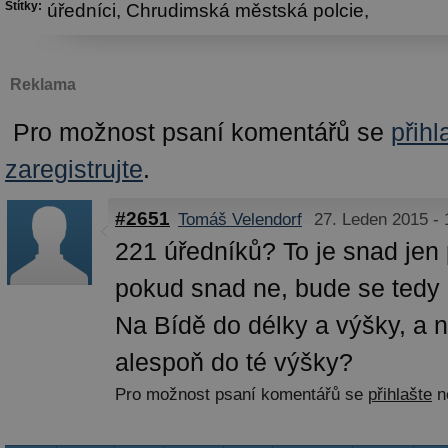
Štítky:
úředníci,
Chrudimská městská polcie,
Reklama
Pro možnost psaní komentářů se
přihl
zaregistrujte
.
#2651
Tomáš Velendorf
27. Leden 2015 - 
221 úředníků? To je snad jen
pokud snad ne, bude se tedy i
Na Bídě do délky a výšky, a 
alespoň do té výšky?
Pro možnost psaní komentářů se
přihlašte
n