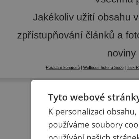
Jakékoliv užití obsahu v
zpřístupňování článků a fo
noviny
Pořádání kongresů
|
Wellness hotel u Seče
|
Tisk R
Tyto webové stránky
K personalizaci obsahu,
používáme soubory coo
používání našich stránek