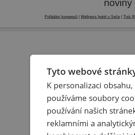
noviny
Pořádání kongresů
|
Wellness hotel u Seče
|
Tisk R
Tyto webové stránky
K personalizaci obsahu,
používáme soubory coo
používání našich stránek
reklamními a analytický