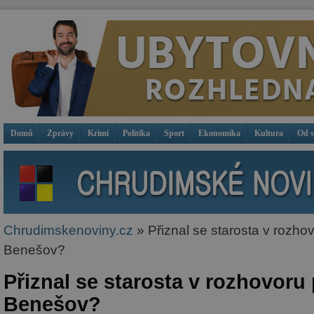
Domů
Zprávy
Krimi
Politika
Sport
Ekonomika
Kultura
Od 
Chrudimskenoviny.cz
» Přiznal se starosta v rozho
Benešov?
Přiznal se starosta v rozhovoru
Benešov?