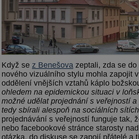
Když se
z Benešova
zeptali, zda se do
nového vizuálního stylu mohla zapojit v
oddělení vnějších vztahů káplo božsko
ohledem na epidemickou situaci v loňs
možné udělat projednání s veřejností a
tedy sbírali alespoň na sociálních sítíc
projednávání s veřejností funguje tak, ž
nebo facebookové stránce starosty nad
otázka, do diskuse se zapojí přátelé a t