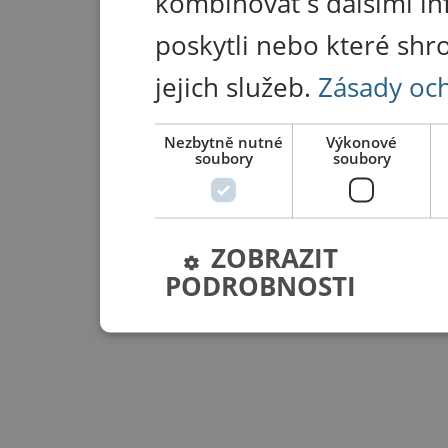
kombinovat s dalšími in
poskytli nebo které shr
jejich služeb.
Zásady oc
Nezbytně nutné
Výkonové
soubory
soubory
ZOBRAZIT
PODROBNOSTI