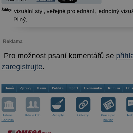
Štítky:
vizuální styl,
veřejné projednání,
jednotný vizuá
Pilný,
Reklama
Pro možnost psaní komentářů se
přihl
zaregistrujte
.
Domů
Zprávy
Krimi
Politika
Sport
Ekonomika
Kultura
Od 
Historie
Kdo je kdo
Recepty
Odkazy
Práce pro
Rek
Chrudimi
noviny