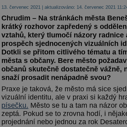
13. červenec 2021 | aktualizováno: 14. červenec 2021 11:2
Chrudim – Na stránkách města Beneš
krátký rozhovor zapředený s oddělen
vztahů, který tlumočí názory radnice 
prospěch sjednocených vizuálních ide
Dotkli se přitom citlivého tématu a t
města s občany. Bere město požada
občanů skutečně dostatečně vážně, 
snaží prosadit nenápadně svou?
Praxe je taková, že město má sice sje
vizuální identitu, ale v praxi si každý h
písečku.
Město se tu a tam na názor o
zeptá. Pokud se to zrovna hodí, i nějak
projednání nebo jednou za rok Desater