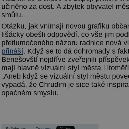
učiněno za dost. A zbytek obyvatel měs
smůlu.
Otázku, jak vnímají novou grafiku občan
lišácky obešli odpovědí, co vše jim pod
přetlumočeného názoru radnice nová viz
přináší
. Když se to dá dohromady s fak
Benešovští nejdříve zveřejnili příspěve
mají hlavně vizuální styl města Litomě
„Aneb když se vizuální styl městu poved
vypadá, že Chrudim je sice také inspirac
opačném smyslu.
Sdílejte na:
Facebook